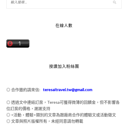
在線人數
按讚加入粉絲團
◎ 合作邀約請來信:
teresaitravel.tw@gmail.com
◎ 透過文中連結訂房，Teresa可獲得微薄的回饋金，但不影響各
位訂房的價格，謝謝支持
◎ <活動‧體驗>類別的文章為跟廠商合作的體驗文或活動徵文
◎ 文章與照片版權所有，未經同意請勿轉載