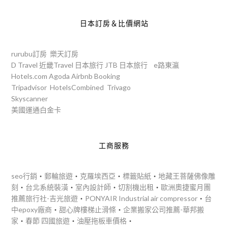
日本訂房＆比價網站
rurubu訂房
樂天訂房
D Travel
近畿Travel
日本旅行
JTB
日本旅行
e路東瀛
Hotels.com
Agoda
Airbnb
Booking
Tripadvisor
HotelsCombined
Trivago
Skyscanner
美國運通白金卡
工商服務
seo行銷
‧
郵輪旅遊
‧
克羅埃西亞
‧
標籤貼紙
‧
地藏王菩薩佛像雕
刻
‧
台北系統裝潢
‧
室內設計師
‧
切割機出租
‧
歐洲奧捷蜜月團
推薦旅行社-吉光旅遊
‧
PONYAIR Industrial air compressor
‧
台
中epoxy廠商
‧
甜心牌樓梯止滑條
‧
企業搬家公司推薦-華邦搬
家
‧
春節 四國旅遊
‧
油壓拖板車價格
‧