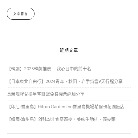
Alternative:
近期文章
【韓劇】2025韓劇推薦 — 我心目中的前十名
【日本東北自由行】2024青森、秋田、岩手賞雪9天行程分享
長榮哩程兌換星空聯盟免費機票經驗分享
【印尼·峇里島】Hilton Garden Inn峇里島機場希爾頓花園飯店
【韓國·濟州島】의령소바 宜寧蕎麥。美味牛肋排、蕎麥麵