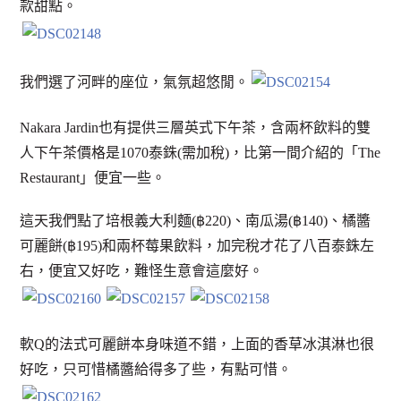
款甜點。
我們選了河畔的座位，氣氛超悠閒。
Nakara Jardin也有提供三層英式下午茶，含兩杯飲料的雙
人下午茶價格是1070泰銖(需加稅)，比第一間介紹的「The
Restaurant」便宜一些。
這天我們點了培根義大利麵(฿220)、南瓜湯(฿140)、橘醬
可麗餅(฿195)和兩杯莓果飲料，加完稅才花了八百泰銖左
右，便宜又好吃，難怪生意會這麼好。
軟Q的法式可麗餅本身味道不錯，上面的香草冰淇淋也很
好吃，只可惜橘醬給得多了些，有點可惜。