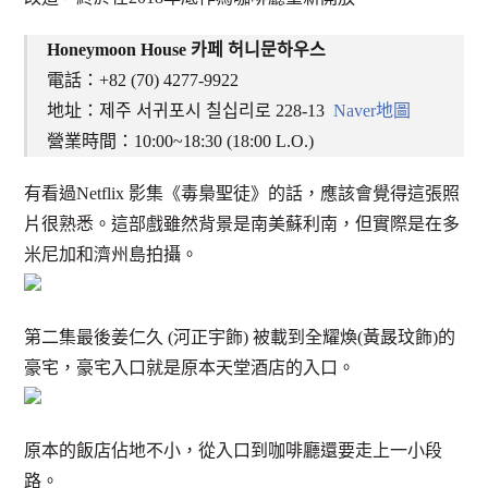
Honeymoon House 카페 허니문하우스
電話：+82 (70) 4277-9922
地址：제주 서귀포시 칠십리로 228-13
Naver地圖
營業時間：10:00~18:30 (18:00 L.O.)
有看過Netflix 影集《毒梟聖徒》的話，應該會覺得這張照
片很熟悉。這部戲雖然背景是南美蘇利南，但實際是在多
米尼加和濟州島拍攝。
第二集最後姜仁久 (河正宇飾) 被載到全耀煥(黃晸玟飾)的
豪宅，豪宅入口就是原本天堂酒店的入口。
原本的飯店佔地不小，從入口到咖啡廳還要走上一小段
路。