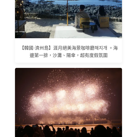
【韓國·濟州島】涯月絕美海景咖啡廳해지개 。海
邊第一排，沙灘、陽傘，超有度假氛圍