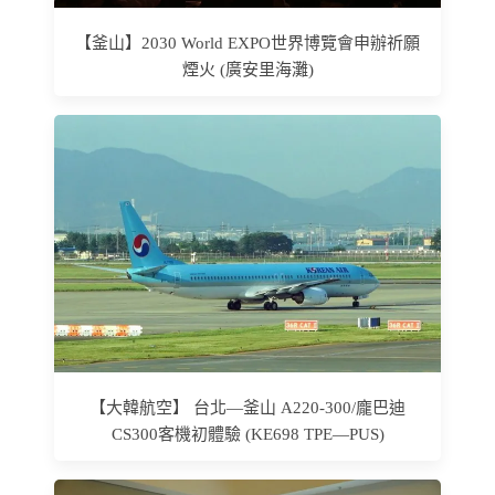
【釜山】2030 World EXPO世界博覽會申辦祈願
煙火 (廣安里海灘)
【大韓航空】 台北—釜山 A220-300/龐巴迪
CS300客機初體驗 (KE698 TPE—PUS)