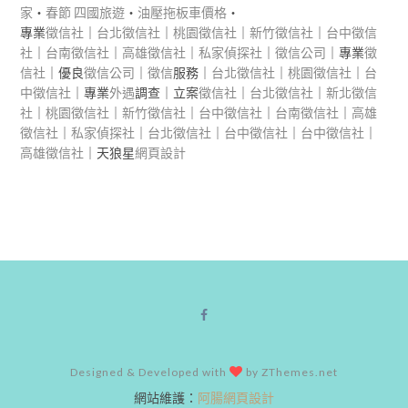
家
‧
春節 四國旅遊
‧
油壓拖板車價格
‧
專業
徵信社
｜
台北徵信社
｜
桃園徵信社
｜
新竹徵信社
｜
台中徵信
社
｜
台南徵信社
｜
高雄徵信社
｜
私家偵探社
｜
徵信公司
｜專業
徵
信社
｜優良
徵信公司
｜
徵信
服務｜
台北徵信社
｜
桃園徵信社
｜
台
中徵信社
｜專業
外遇
調查｜立案
徵信社
｜
台北徵信社
｜
新北徵信
社
｜
桃園徵信社
｜
新竹徵信社
｜
台中徵信社
｜
台南徵信社
｜
高雄
徵信社
｜
私家偵探社
｜
台北徵信社
｜
台中徵信社
｜
台中徵信社
｜
高雄徵信社
｜天狼星
網頁設計
Designed & Developed with
by ZThemes.net
網站維護：
阿腸網頁設計