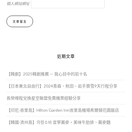
個人網站網址
Alternative:
近期文章
【韓劇】2025韓劇推薦 — 我心目中的前十名
【日本東北自由行】2024青森、秋田、岩手賞雪9天行程分享
長榮哩程兌換星空聯盟免費機票經驗分享
【印尼·峇里島】Hilton Garden Inn峇里島機場希爾頓花園飯店
【韓國·濟州島】의령소바 宜寧蕎麥。美味牛肋排、蕎麥麵