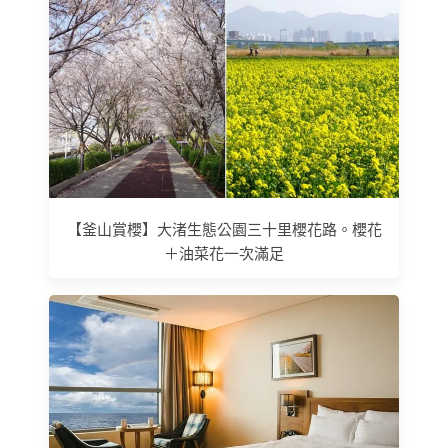
【釜山賞櫻】大渚生態公園三十里櫻花路。櫻花
＋油菜花一次滿足