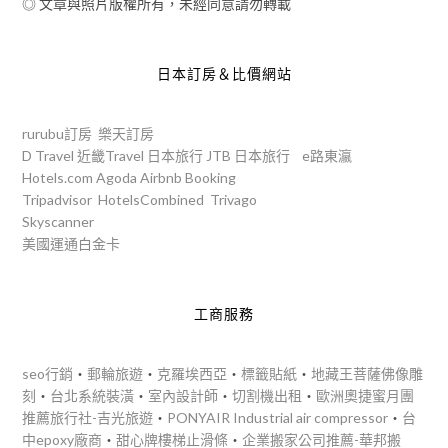
◎ 文章與照片版權所有，未經同意請勿轉載
日本訂房＆比價網站
rurubu訂房
樂天訂房
D Travel
近畿Travel
日本旅行
JTB
日本旅行
e路東瀛
Hotels.com
Agoda
Airbnb
Booking
Tripadvisor
HotelsCombined
Trivago
Skyscanner
美國運通白金卡
工商服務
seo行銷
‧
郵輪旅遊
‧
克羅埃西亞
‧
標籤貼紙
‧
地藏王菩薩佛像雕
刻
‧
台北系統裝潢
‧
室內設計師
‧
切割機出租
‧
歐洲奧捷蜜月團
推薦旅行社-吉光旅遊
‧
PONYAIR Industrial air compressor
‧
台
中epoxy廠商
‧
甜心牌樓梯止滑條
‧
企業搬家公司推薦-華邦搬