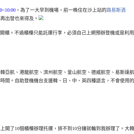
30~10:00
，為了一大早到機場，前一晚住在沙上站的
路易斯酒
多再出發也來得及。
開櫃。不過櫃檯只能託運行李，必須自己上網預辦登機或是利用
、韓亞航、港龍航空、濟州航空、釜山航空、德威航空、易斯達
省時間。自助登機機台支援韓、日、中、英四種語言，不會使用
上開了10個櫃檯辦理托運，排不到10分鐘就輪到我辦理了。大