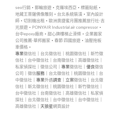
seo行銷
‧
郵輪旅遊
‧
克羅埃西亞
‧
標籤貼紙
‧
地藏王菩薩佛像雕刻
‧
台北系統裝潢
‧
室內設計
師
‧
切割機出租
‧
歐洲奧捷蜜月團推薦旅行社-吉
光旅遊
‧
PONYAIR Industrial air compressor
‧
台中epoxy廠商
‧
甜心牌樓梯止滑條
‧
企業搬家
公司推薦-華邦搬家
‧
春節 四國旅遊
‧
油壓拖板
車價格
‧
專業
徵信社
｜
台北徵信社
｜
桃園徵信社
｜
新竹徵
信社
｜
台中徵信社
｜
台南徵信社
｜
高雄徵信社
｜
私家偵探社
｜
徵信公司
｜專業
徵信社
｜優良
徵信
公司
｜
徵信
服務｜
台北徵信社
｜
桃園徵信社
｜
台
中徵信社
｜專業
外遇
調查｜立案
徵信社
｜
台北徵
信社
｜
新北徵信社
｜
桃園徵信社
｜
新竹徵信社
｜
台中徵信社
｜
台南徵信社
｜
高雄徵信社
｜
私家偵
探社
｜
台北徵信社
｜
台中徵信社
｜
台中徵信社
｜
高雄徵信社
｜天狼星
網頁設計