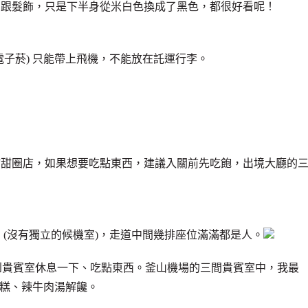
巾跟髮飾，只是下半身從米白色換成了黑色，都很好看呢！
子菸) 只能帶上飛機，不能放在託運行李。
甜甜圈店，如果想要吃點東西，建議入關前先吃飽，出境大廳的
 (沒有獨立的候機室)，走道中間幾排座位滿滿都是人。
到貴賓室休息一下、吃點東西。釜山機場的三間貴賓室中，我最
糕、辣牛肉湯解饞。