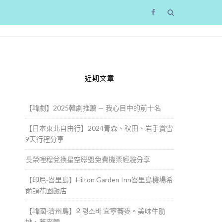
近期文章
【韓劇】2025韓劇推薦 — 我心目中的前十名
【日本東北自由行】2024青森、秋田、岩手賞雪
9天行程分享
長榮哩程兌換星空聯盟免費機票經驗分享
【印尼·峇里島】Hilton Garden Inn峇里島機場希
爾頓花園飯店
【韓國·濟州島】의령소바 宜寧蕎麥。美味牛肋
排、蕎麥麵