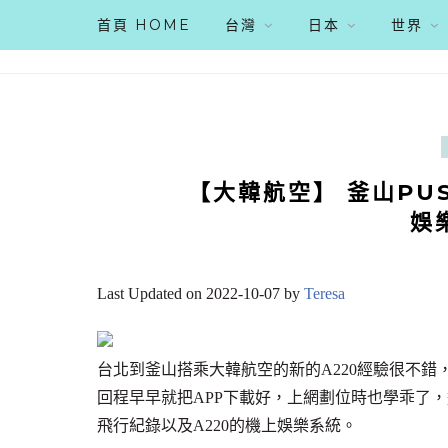
首頁 HOME
台灣
日本
世界
【大韓航空】 釜山PU
娛
Last Updated on 2022-10-07 by
Teresa
台北到釜山搭乘大韓航空的新的A220經驗很不錯，
回程早早就把APP下載好，上網劃位時也學乖了
飛行紀錄以及A220的機上娛樂系統。