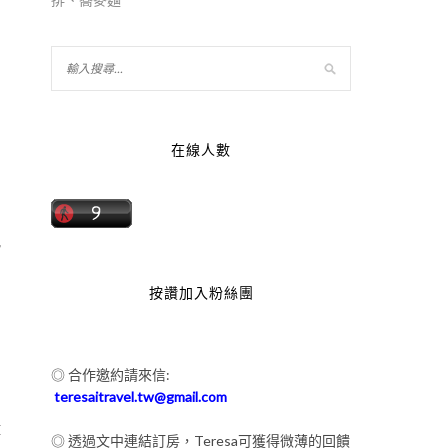
在線人數
航
的
按讚加入粉絲團
◎ 合作邀約請來信:
teresaitravel.tw@gmail.com
韓
◎ 透過文中連結訂房，Teresa可獲得微薄的回饋