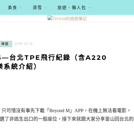
美食
滑雪
旅遊．懶人包
2019-10-12
韓國
S—台北TPE飛行紀錄（含A220
樂系統介紹）
只可惜沒有事先下載「Beyond M」APP，在機上無法看電影。
，選了非逃生出口的一般座位，接下來就跟大家分享釜山回台北的