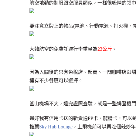
航空地勤的制服跟空服員類似，一樣很吸睛的領
要注意立牌上的物品(電池、行動電源、打火機、電
大韓航空的免費託運行李重量為
23公斤
。
因為入關後的只有免稅店、超商、一間咖啡店跟
樓有不少餐廳可以選擇。
釜山機場不大，過完證照查驗，就是一整排登機門
還好我有信用卡送的新貴通PP卡、龍騰卡，可以
推薦
Sky Hub Lounge
，上飛機前可以再吃個辣炒年