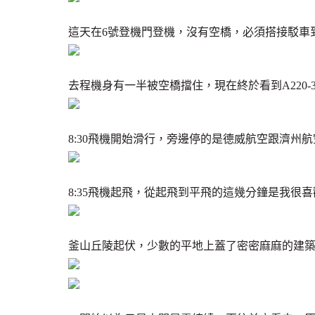
這天在6號登機門登機，沒有空橋，必須搭接駁車
去程機身有一半被空橋擋住，現在終於看到A220-3
8:30飛機開始滑行，旁邊停的是德威航空跟濟州
8:35飛機起飛，從起飛到平飛的這幾分鐘是我很
釜山丘陵起伏，少數的平地上蓋了密密麻麻的建