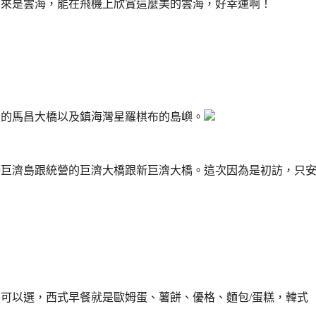
原來是雲海，能在飛機上欣賞這麼美的雲海，好幸運啊！
原的馬昌大橋以及鎮海灣星羅棋布的島嶼。
接巨濟島跟統營的巨濟大橋跟新巨濟大橋。這次因為是初訪，只
。
可以選，西式早餐就是歐姆蛋、薯餅、優格、麵包/蛋糕，韓式