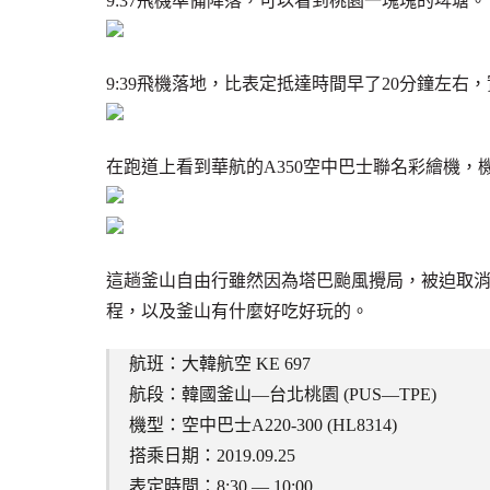
9:37飛機準備降落，可以看到桃園一塊塊的埤塘。
9:39飛機落地，比表定抵達時間早了20分鐘左右
在跑道上看到華航的A350空中巴士聯名彩繪機，
這趟釜山自由行雖然因為塔巴颱風攪局，被迫取
程，以及釜山有什麼好吃好玩的。
航班：大韓航空 KE 697
航段：韓國釜山—台北桃園 (PUS—TPE)
機型：空中巴士A220-300 (HL8314)
搭乘日期：2019.09.25
表定時間：8:30 — 10:00