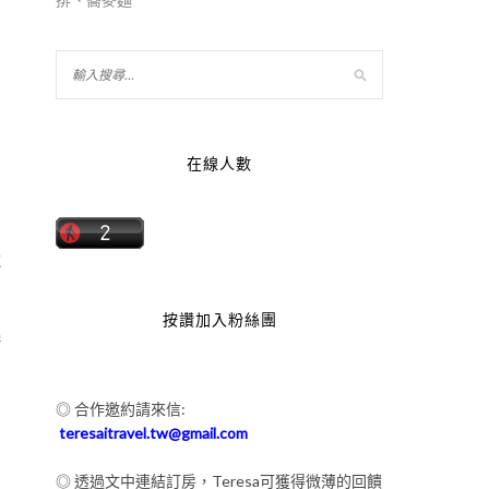
在線人數
近
按讚加入粉絲團
按
◎ 合作邀約請來信:
才
teresaitravel.tw@gmail.com
◎ 透過文中連結訂房，Teresa可獲得微薄的回饋