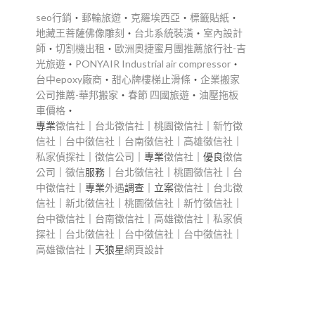
seo行銷
‧
郵輪旅遊
‧
克羅埃西亞
‧
標籤貼紙
‧
地藏王菩薩佛像雕刻
‧
台北系統裝潢
‧
室內設計
師
‧
切割機出租
‧
歐洲奧捷蜜月團推薦旅行社-吉
光旅遊
‧
PONYAIR Industrial air compressor
‧
台中epoxy廠商
‧
甜心牌樓梯止滑條
‧
企業搬家
公司推薦-華邦搬家
‧
春節 四國旅遊
‧
油壓拖板
車價格
‧
專業
徵信社
｜
台北徵信社
｜
桃園徵信社
｜
新竹徵
信社
｜
台中徵信社
｜
台南徵信社
｜
高雄徵信社
｜
私家偵探社
｜
徵信公司
｜專業
徵信社
｜優良
徵信
公司
｜
徵信
服務｜
台北徵信社
｜
桃園徵信社
｜
台
中徵信社
｜專業
外遇
調查｜立案
徵信社
｜
台北徵
信社
｜
新北徵信社
｜
桃園徵信社
｜
新竹徵信社
｜
台中徵信社
｜
台南徵信社
｜
高雄徵信社
｜
私家偵
探社
｜
台北徵信社
｜
台中徵信社
｜
台中徵信社
｜
高雄徵信社
｜天狼星
網頁設計