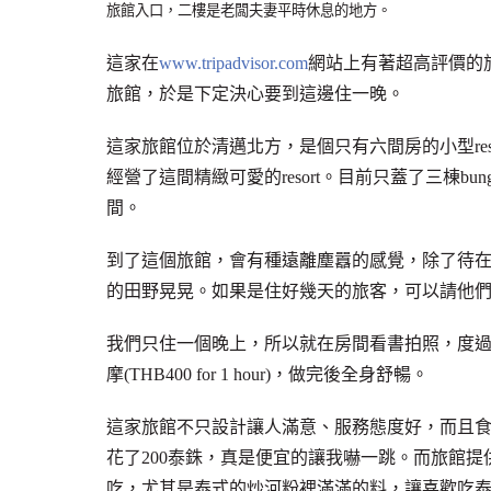
旅館入口，二樓是老闆夫妻平時休息的地方。
這家在
www.tripadvisor.com
網站上有著超高評價的
旅館，於是下定決心要到這邊住一晚。
這家旅館位於清邁北方，是個只有六間房的小型re
經營了這間精緻可愛的resort。目前只蓋了三棟b
間。
到了這個旅館，會有種遠離塵囂的感覺，除了待
的田野晃晃。如果是住好幾天的旅客，可以請他們幫忙
我們只住一個晚上，所以就在房間看書拍照，度
摩(THB400 for 1 hour)，做完後全身舒暢。
這家旅館不只設計讓人滿意、服務態度好，而且
花了200泰銖，真是便宜的讓我嚇一跳。而旅館
吃，尤其是泰式的炒河粉裡滿滿的料，讓喜歡吃