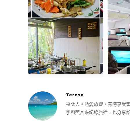
就找大眾旅行社！
【泰國】
大橋＋L
Nati
Teresa
臺北人。熱愛旅遊，有時享受
字和照片來紀錄旅途，也分享
【泰國清邁】廚藝學校學泰國菜
【泰國航
（古城Asia Scenic Thai Cooking
900商務