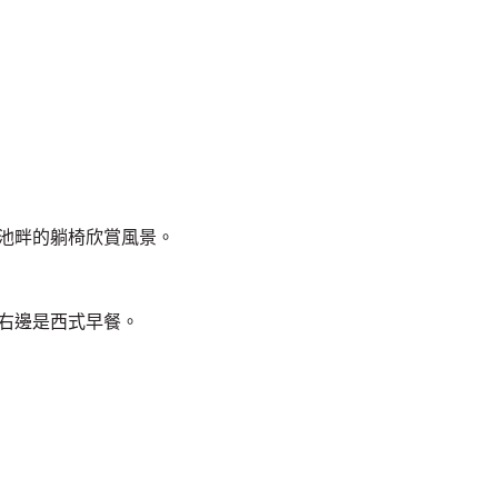
在池畔的躺椅欣賞風景。
，右邊是西式早餐。