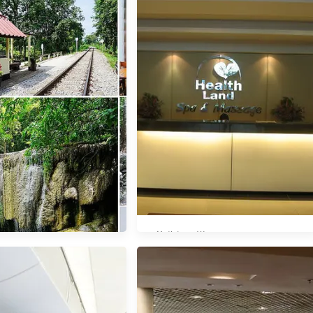
華欣親子遊。Day 2 Health Land
Spa & Massage