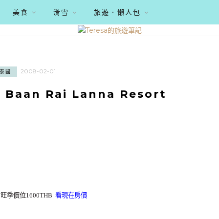
美食
滑雪
旅遊．懶人包
2008-02-01
泰國
aan Rai Lanna Resort
B/旺季價位1600THB
看現在房價