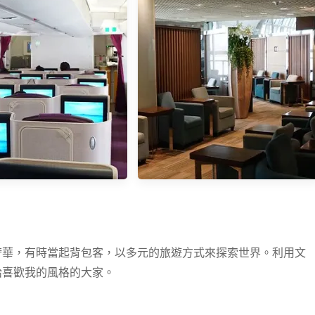
北碧自由行 Day 1：桂河
ibrary Cafe＋Erawan
onal Park愛侶灣國家公園
奢華，有時當起背包客，以多元的旅遊方式來探索世界。利用文
給喜歡我的風格的大家。
空】 清邁—曼谷 A350-
【泰國】曼谷BKK機場貴賓室—泰
艙初體驗 (TG103 CNX-
國航空Thai Royal Silk Lounge