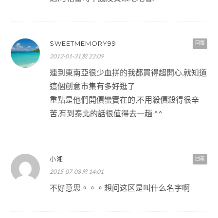
SWEETMEMORY99
回覆
2012-01-31 於 22:09
連到東南亞很少血拼的我都買得超開心,就知道
這個創意市集有多好逛了
重點是他們開價蠻實在的,不用殺價殺得很辛
苦,有到泰北的話很值得去一趟 ^^
小湘
回覆
2015-07-08 於 14:01
不好意思。。。想问这区是叫什么名字啊