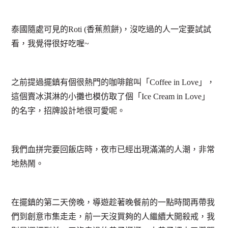
泰國隨處可見的Roti (香蕉煎餅)，沒吃過的人一定要試試
看，我覺得很好吃喔~
之前提過擺鎮有個很熱門的咖啡館叫「Coffee in Love」，
這個賣冰淇淋的小攤也模仿取了個「Ice Cream in Love」
的名字，招牌設計地很可愛呢。
我們血拼完要回飯店時，夜市已經出現滿滿的人潮，非常
地熱鬧。
在擺鎮的第二天傍晚，導遊趁著晚餐前的一點時間再帶我
們到創意市集走走，前一天沒買夠的人繼續大開殺戒，我