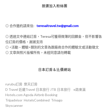
按讚加入粉絲團
◎ 合作邀約請來信:
teresaitravel.tw@gmail.com
◎ 透過文中連結訂房，Teresa可獲得微薄的回饋金，但不影響各
位訂房的價格，謝謝支持
◎ <活動‧體驗>類別的文章為跟廠商合作的體驗文或活動徵文
◎ 文章與照片版權所有，未經同意請勿轉載
日本訂房＆比價網站
rurubu訂房
樂天訂房
D Travel
近畿Travel
日本旅行
JTB
日本旅行
e路東瀛
Hotels.com
Agoda
Airbnb
Booking
Tripadvisor
HotelsCombined
Trivago
Skyscanner