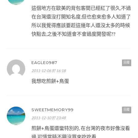
這個地方在歐美的背包客間已經紅了很久,不過
在台灣還沒打開知名度,但也愈來愈多人知道了
所以我覺得應該要趁這幾年人還沒太多的時候
快點去,之後不知道會不會過度開發呢??
EAGLE0987
回覆
2011-12-06 於 16:18
我想吃煎餅+鳥蛋
SWEETMEMORY99
回覆
2011-12-10 於 23:48
煎餅+鳥蛋還蠻特別的, 在台灣的夜市好像沒看
過,可惜當時不餓沒買來吃吃看.