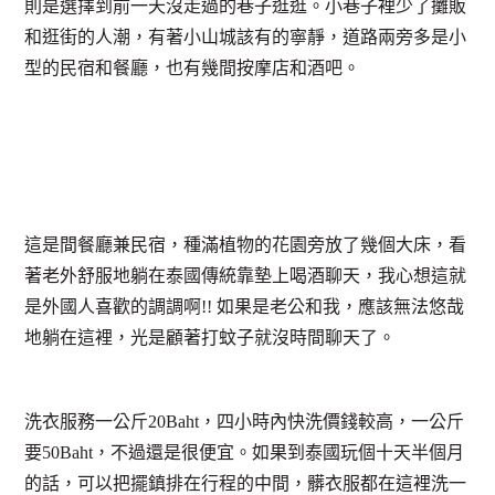
則是選擇到前一天沒走過的巷子逛逛。小巷子裡少了攤販
和逛街的人潮，有著小山城該有的寧靜，道路兩旁多是小
型的民宿和餐廳，也有幾間按摩店和酒吧。
這是間餐廳兼民宿，種滿植物的花園旁放了幾個大床，看
著老外舒服地躺在泰國傳統靠墊上喝酒聊天，我心想這就
是外國人喜歡的調調啊!! 如果是老公和我，應該無法悠哉
地躺在這裡，光是顧著打蚊子就沒時間聊天了。
洗衣服務一公斤20Baht，四小時內快洗價錢較高，一公斤
要50Baht，不過還是很便宜。如果到泰國玩個十天半個月
的話，可以把擺鎮排在行程的中間，髒衣服都在這裡洗一