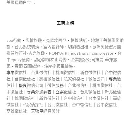
美國運通白金卡
工商服務
seo行銷
‧
郵輪旅遊
‧
克羅埃西亞
‧
標籤貼紙
‧
地藏王菩薩佛像雕
刻
‧
台北系統裝潢
‧
室內設計師
‧
切割機出租
‧
歐洲奧捷蜜月團
推薦旅行社-吉光旅遊
‧
PONYAIR Industrial air compressor
‧
台
中epoxy廠商
‧
甜心牌樓梯止滑條
‧
企業搬家公司推薦-華邦搬
家
‧
春節 四國旅遊
‧
油壓拖板車價格
‧
專業
徵信社
｜
台北徵信社
｜
桃園徵信社
｜
新竹徵信社
｜
台中徵信
社
｜
台南徵信社
｜
高雄徵信社
｜
私家偵探社
｜
徵信公司
｜專業
徵
信社
｜優良
徵信公司
｜
徵信
服務｜
台北徵信社
｜
桃園徵信社
｜
台
中徵信社
｜專業
外遇
調查｜立案
徵信社
｜
台北徵信社
｜
新北徵信
社
｜
桃園徵信社
｜
新竹徵信社
｜
台中徵信社
｜
台南徵信社
｜
高雄
徵信社
｜
私家偵探社
｜
台北徵信社
｜
台中徵信社
｜
台中徵信社
｜
高雄徵信社
｜天狼星
網頁設計