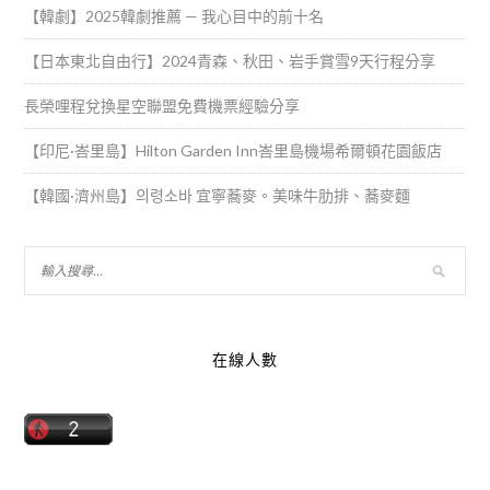
【韓劇】2025韓劇推薦 — 我心目中的前十名
【日本東北自由行】2024青森、秋田、岩手賞雪9天行程分享
長榮哩程兌換星空聯盟免費機票經驗分享
【印尼·峇里島】Hilton Garden Inn峇里島機場希爾頓花園飯店
【韓國·濟州島】의령소바 宜寧蕎麥。美味牛肋排、蕎麥麵
在線人數