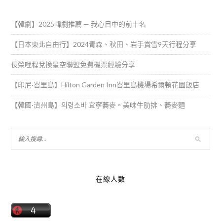
【韓劇】2025韓劇推薦 — 我心目中的前十名
【日本東北自由行】2024青森、秋田、岩手賞雪9天行程分享
長榮哩程兌換星空聯盟免費機票經驗分享
【印尼·峇里島】Hilton Garden Inn峇里島機場希爾頓花園飯店
【韓國·濟州島】의령소바 宜寧蕎麥。美味牛肋排、蕎麥麵
在線人數