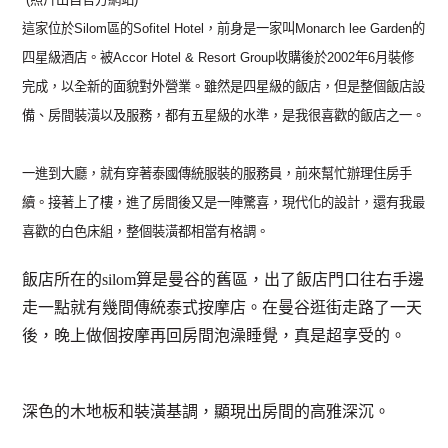
這家位於Silom區的Sofitel Hotel，前身是一家叫Monarch lee Garden的
四星級酒店。被Accor Hotel & Resort Group收購後於2002年6月裝修
完成，以全新的面貌對外營業。雖然是四星級的飯店，但是整個飯店設
備、房間裝潢以及服務，都有五星級的水準，是我很喜歡的飯店之一。
一進到大廳，就有穿著泰國傳統服裝的服務員，前來幫忙辦理住房手
續。接著上了樓，進了房間後又是一陣驚喜，現代化的設計，還有我最
喜歡的白色床組，整個裝潢都相當有格調。
飯店所在的silom算是曼谷的舊區，出了飯店門口往右手邊
走一點就有幾間傳統泰式按摩店。在曼谷逛街走路了一天
後，晚上做個按摩再回房間泡澡睡覺，真是超享受的。
深色的木地板和裝潢基調，顯現出房間的高雅深沉。