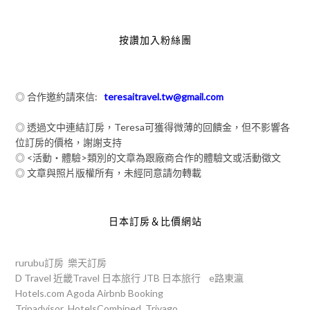
按讚加入粉絲團
◎ 合作邀約請來信:
teresaitravel.tw@gmail.com
◎ 透過文中連結訂房，Teresa可獲得微薄的回饋金，但不影響各
位訂房的價格，謝謝支持
◎ <活動‧體驗>類別的文章為跟廠商合作的體驗文或活動徵文
◎ 文章與照片版權所有，未經同意請勿轉載
日本訂房＆比價網站
rurubu訂房
樂天訂房
D Travel
近畿Travel
日本旅行
JTB
日本旅行
e路東瀛
Hotels.com
Agoda
Airbnb
Booking
Tripadvisor
HotelsCombined
Trivago