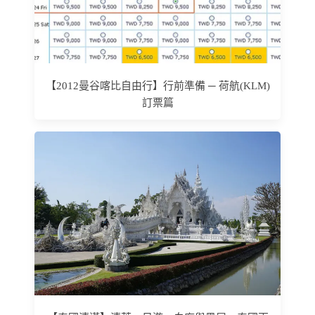
【2012曼谷喀比自由行】行前準備 ─ 荷航(KLM)
訂票篇