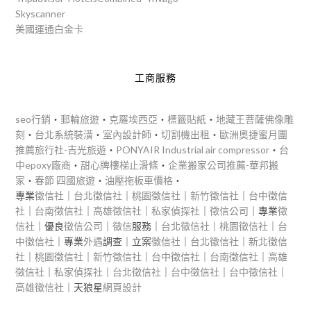
Skyscanner
美國運通白金卡
工商服務
seo行銷
‧
郵輪旅遊
‧
克羅埃西亞
‧
標籤貼紙
‧
地藏王菩薩佛像雕
刻
‧
台北系統裝潢
‧
室內設計師
‧
切割機出租
‧
歐洲奧捷蜜月團
推薦旅行社-吉光旅遊
‧
PONYAIR Industrial air compressor
‧
台
中epoxy廠商
‧
甜心牌樓梯止滑條
‧
企業搬家公司推薦-華邦搬
家
‧
春節 四國旅遊
‧
油壓拖板車價格
‧
專業
徵信社
｜
台北徵信社
｜
桃園徵信社
｜
新竹徵信社
｜
台中徵信
社
｜
台南徵信社
｜
高雄徵信社
｜
私家偵探社
｜
徵信公司
｜專業
徵
信社
｜優良
徵信公司
｜
徵信
服務｜
台北徵信社
｜
桃園徵信社
｜
台
中徵信社
｜專業
外遇
調查｜立案
徵信社
｜
台北徵信社
｜
新北徵信
社
｜
桃園徵信社
｜
新竹徵信社
｜
台中徵信社
｜
台南徵信社
｜
高雄
徵信社
｜
私家偵探社
｜
台北徵信社
｜
台中徵信社
｜
台中徵信社
｜
高雄徵信社
｜天狼星
網頁設計