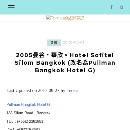
2008-02-01
泰國
2005曼谷‧華欣。Hotel Sofitel
Silom Bangkok (改名為Pullman
Bangkok Hotel G)
Last Updated on 2017-09-27 by
Teresa
Pullman Bangkok Hotel G
188 Silom Road , Bangrak
TEL：(+66)2-2381991
(照片出自官方網站)