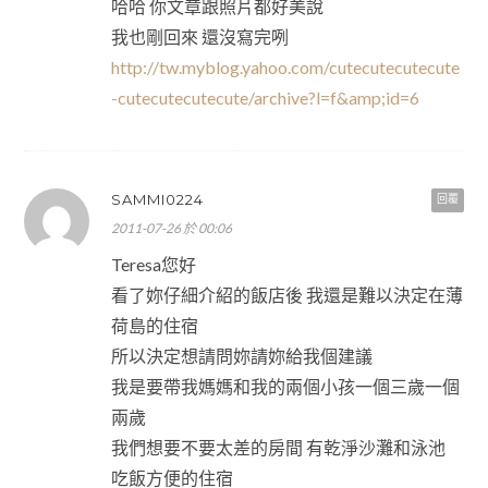
哈哈 你文章跟照片都好美說
我也剛回來 還沒寫完咧
http://tw.myblog.yahoo.com/cutecutecutecute
-cutecutecutecute/archive?l=f&amp;id=6
SAMMI0224
回覆
2011-07-26 於 00:06
Teresa您好
看了妳仔細介紹的飯店後 我還是難以決定在薄
荷島的住宿
所以決定想請問妳請妳給我個建議
我是要帶我媽媽和我的兩個小孩一個三歲一個
兩歲
我們想要不要太差的房間 有乾淨沙灘和泳池
吃飯方便的住宿