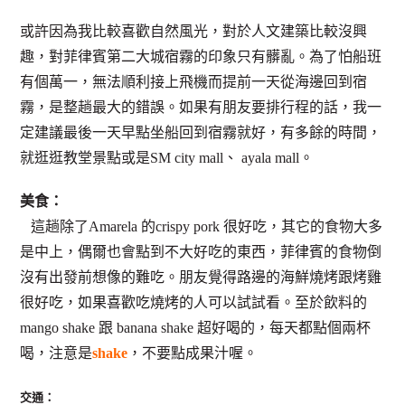
或許因為我比較喜歡自然風光，對於人文建築比較沒興
趣，對菲律賓第二大城宿霧的印象只有髒亂。為了怕船班
有個萬一，無法順利接上飛機而提前一天從海邊回到宿
霧，是整趟最大的錯誤。如果有朋友要排行程的話，我一
定建議最後一天早點坐船回到宿霧就好，有多餘的時間，
就逛逛教堂景點或是SM city mall、 ayala mall。
美食：
這趟除了Amarela 的crispy pork 很好吃，其它的食物大多
是中上，偶爾也會點到不大好吃的東西，菲律賓的食物倒
沒有出發前想像的難吃。朋友覺得路邊的海鮮燒烤跟烤雞
很好吃，如果喜歡吃燒烤的人可以試試看。至於飲料的
mango shake 跟 banana shake 超好喝的，每天都點個兩杯
喝，注意是
shake
，不要點成果汁喔。
交通：