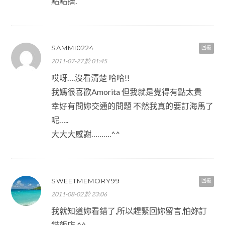
點點擠.
SAMMI0224
回覆
2011-07-27 於 01:45
哎呀….沒看清楚 哈哈!!
我媽很喜歡Amorita 但我就是覺得有點太貴
幸好有問妳交通的問題 不然我真的要訂海馬了
呢…..
大大大感謝……….^^
SWEETMEMORY99
回覆
2011-08-02 於 23:06
我就知道妳看錯了,所以趕緊回妳留言,怕妳訂
錯飯店 ^^