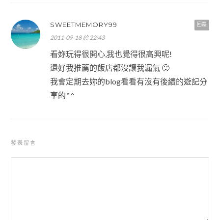
SWEETMEMORY99
回覆
2011-09-18 於 22:43
看妳玩得很開心,我也覺得很高興呢!
還好我推薦的飯店都沒讓我漏氣 🙂
我會定期去妳的blog看看有沒有後續的遊記分
享的^^
發表留言