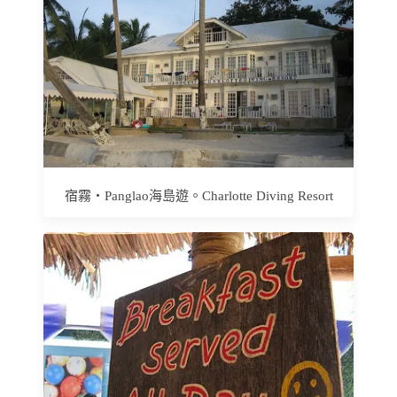
宿霧‧Panglao海島遊。Charlotte Diving Resort