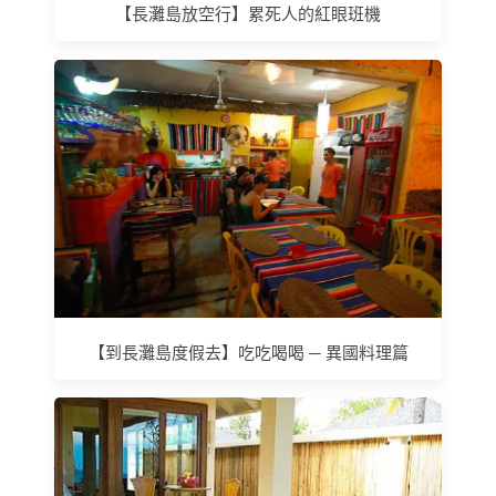
【長灘島放空行】累死人的紅眼班機
【到長灘島度假去】吃吃喝喝 ─ 異國料理篇