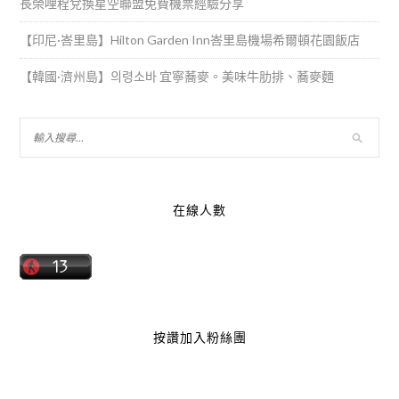
長榮哩程兌換星空聯盟免費機票經驗分享
【印尼·峇里島】Hilton Garden Inn峇里島機場希爾頓花園飯店
【韓國·濟州島】의령소바 宜寧蕎麥。美味牛肋排、蕎麥麵
在線人數
按讚加入粉絲團