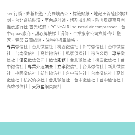
seo行銷
‧
郵輪旅遊
‧
克羅埃西亞
‧
標籤貼紙
‧
地藏王菩薩佛像雕
刻
‧
台北系統裝潢
‧
室內設計師
‧
切割機出租
‧
歐洲奧捷蜜月團
推薦旅行社-吉光旅遊
‧
PONYAIR Industrial air compressor
‧
台
中epoxy廠商
‧
甜心牌樓梯止滑條
‧
企業搬家公司推薦-華邦搬
家
‧
春節 四國旅遊
‧
油壓拖板車價格
‧
專業
徵信社
｜
台北徵信社
｜
桃園徵信社
｜
新竹徵信社
｜
台中徵信
社
｜
台南徵信社
｜
高雄徵信社
｜
私家偵探社
｜
徵信公司
｜專業
徵
信社
｜優良
徵信公司
｜
徵信
服務｜
台北徵信社
｜
桃園徵信社
｜
台
中徵信社
｜專業
外遇
調查｜立案
徵信社
｜
台北徵信社
｜
新北徵信
社
｜
桃園徵信社
｜
新竹徵信社
｜
台中徵信社
｜
台南徵信社
｜
高雄
徵信社
｜
私家偵探社
｜
台北徵信社
｜
台中徵信社
｜
台中徵信社
｜
高雄徵信社
｜天狼星
網頁設計