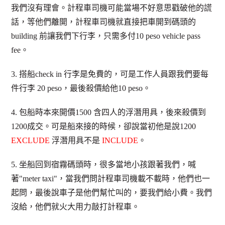
我們沒有理會。計程車司機可能當場不好意思戳破他的謊
話，等他們離開，計程車司機就直接把車開到碼頭的
building 前讓我們下行李，只需多付10 peso vehicle pass
fee。
3. 搭船check in 行李是免費的，可是工作人員跟我們要每
件行李 20 peso，最後殺價給他10 peso。
4. 包船時本來開價1500 含四人的浮潛用具，後來殺價到
1200成交。可是船來接的時候，卻說當初他是說1200
EXCLUDE
浮潛用具不是
INCLUDE
。
5. 坐船回到宿霧碼頭時，很多當地小孩跟著我們，喊
著"meter taxi"，當我們問計程車司機載不載時，他們也一
起問，最後說車子是他們幫忙叫的，要我們給小費。我們
沒給，他們就火大用力敲打計程車。