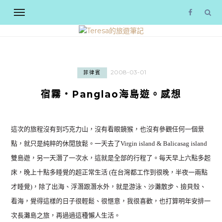
2008-03-01
菲律賓
宿霧‧Panglao海島遊。感想
這次的旅程沒有到巧克力山，沒有看眼鏡猴，也沒有參觀任何一個景
點，就只是純粹的休閒放鬆。一天去了Virgin island & Balicasag island
雙島遊，另一天潛了一次水，這就是全部的行程了。每天早上六點多起
床，晚上十點多睡覺的超正常生活 (在台灣都工作到很晚，半夜一兩點
才睡覺)，除了出海、浮潛跟潛水外，就是游泳、沙灘散步、撿貝殼、
看海，覺得這樣的日子很輕鬆、很愜意，我很喜歡，也打算明年安排一
次長灘島之旅，再過過這種懶人生活。