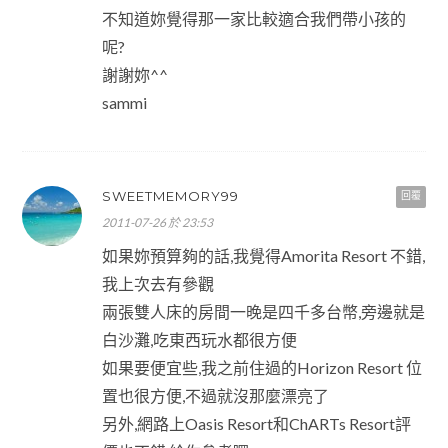
不知道妳覺得那一家比較適合我們帶小孩的
呢?
謝謝妳^^
sammi
SWEETMEMORY99
回覆
2011-07-26 於 23:53
如果妳預算夠的話,我覺得Amorita Resort 不錯,
我上次去有參觀
兩張雙人床的房間一晚是四千多台幣,旁邊就是
白沙灘,吃東西玩水都很方便
如果要便宜些,我之前住過的Horizon Resort 位
置也很方便,不過就沒那麼漂亮了
另外,網路上Oasis Resort和ChARTs Resort評