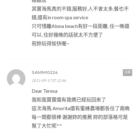
其實海馬真的不錯,服務好,人不會太多,餐也不
錯,還有in room spa service
只可惜離Alona beach有好一段距離, 住一晚還
可以, 住好幾晚的話就太不方便了
祝妳玩得愉快喔~
SAMMI0224
回覆
2011-09-17 於 12:46
Dear Teresa
我和我寶寶還有我媽已經玩回來了
這次海馬 Amorita還有蜜蜂農場都各住了兩晚
每一間都很棒 謝謝妳的推薦 妳的部落格可是
幫了大忙呢^^