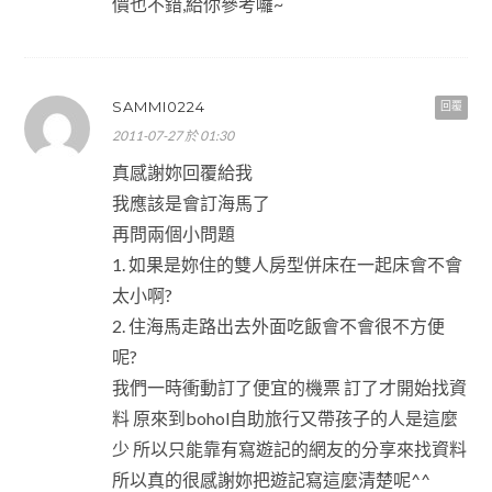
價也不錯,給你參考囉~
SAMMI0224
回覆
2011-07-27 於 01:30
真感謝妳回覆給我
我應該是會訂海馬了
再問兩個小問題
1. 如果是妳住的雙人房型併床在一起床會不會
太小啊?
2. 住海馬走路出去外面吃飯會不會很不方便
呢?
我們一時衝動訂了便宜的機票 訂了才開始找資
料 原來到bohol自助旅行又帶孩子的人是這麼
少 所以只能靠有寫遊記的網友的分享來找資料
所以真的很感謝妳把遊記寫這麼清楚呢^^