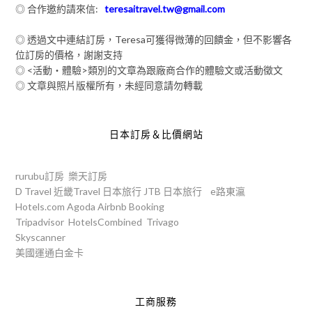
◎ 合作邀約請來信:
teresaitravel.tw@gmail.com
◎ 透過文中連結訂房，Teresa可獲得微薄的回饋金，但不影響各
位訂房的價格，謝謝支持
◎ <活動‧體驗>類別的文章為跟廠商合作的體驗文或活動徵文
◎ 文章與照片版權所有，未經同意請勿轉載
日本訂房＆比價網站
rurubu訂房
樂天訂房
D Travel
近畿Travel
日本旅行
JTB
日本旅行
e路東瀛
Hotels.com
Agoda
Airbnb
Booking
Tripadvisor
HotelsCombined
Trivago
Skyscanner
美國運通白金卡
工商服務