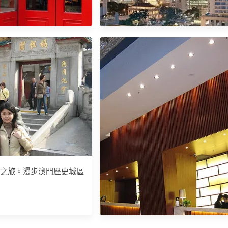
【香港中環飯店推薦】香港文華東
/天后站】大坑品味多元美
方酒店。維港海景＋貼心服務的奢
b Made分子雪糕＋Unar
華體驗
Coffee
港澳之旅。漫步澳門歷史城區