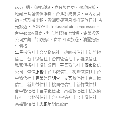
seo行銷
‧
郵輪旅遊
‧
克羅埃西亞
‧
標籤貼紙
‧
地藏王菩薩佛像雕刻
‧
台北系統裝潢
‧
室內設計
師
‧
切割機出租
‧
歐洲奧捷蜜月團推薦旅行社-吉
光旅遊
‧
PONYAIR Industrial air compressor
‧
台中epoxy廠商
‧
甜心牌樓梯止滑條
‧
企業搬家
公司推薦-華邦搬家
‧
春節 四國旅遊
‧
油壓拖板
車價格
‧
專業
徵信社
｜
台北徵信社
｜
桃園徵信社
｜
新竹徵
信社
｜
台中徵信社
｜
台南徵信社
｜
高雄徵信社
｜
私家偵探社
｜
徵信公司
｜專業
徵信社
｜優良
徵信
公司
｜
徵信
服務｜
台北徵信社
｜
桃園徵信社
｜
台
中徵信社
｜專業
外遇
調查｜立案
徵信社
｜
台北徵
信社
｜
新北徵信社
｜
桃園徵信社
｜
新竹徵信社
｜
台中徵信社
｜
台南徵信社
｜
高雄徵信社
｜
私家偵
探社
｜
台北徵信社
｜
台中徵信社
｜
台中徵信社
｜
高雄徵信社
｜天狼星
網頁設計