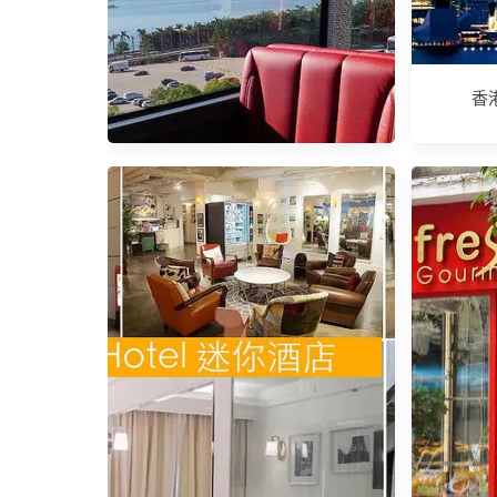
香
香港水晶巴士。賞美景、享美食的
親子巴士之旅 (青嶼觀景台下車觀
光)