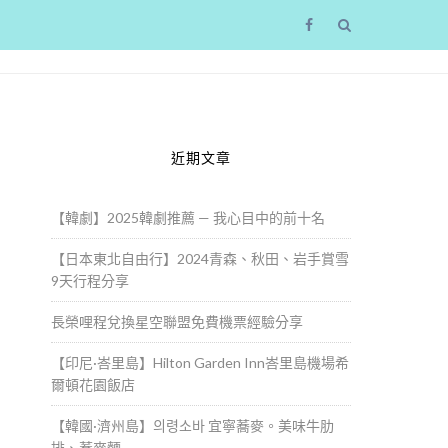
近期文章
【韓劇】2025韓劇推薦 — 我心目中的前十名
【日本東北自由行】2024青森、秋田、岩手賞雪
9天行程分享
長榮哩程兌換星空聯盟免費機票經驗分享
【印尼·峇里島】Hilton Garden Inn峇里島機場希
爾頓花園飯店
【韓國·濟州島】의령소바 宜寧蕎麥。美味牛肋
沒
排、蕎麥麵