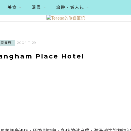
美食
滑雪
旅遊．懶人包
2004-11-29
香港澳門
ngham Place Hotel
的五星級朗豪酒店，因為剛開幕，飯店的健身房、游泳池等設施還