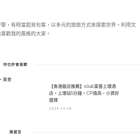
奢華，有時當起背包客，以多元的旅遊方式來探索世界。利用文
給喜歡我的風格的大家。
香港美食購物行。九龍城 八度海逸
酒店
你也許會喜歡
旅。美食
【香港飯店推薦】iclub富薈上環酒
店。上環站5分鐘，CP值高，小資好
選擇
2014-11-18
無留言