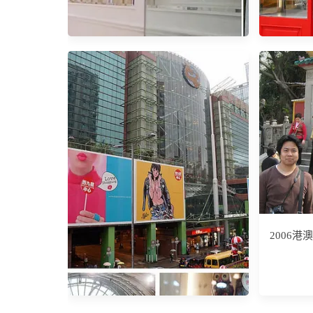
【香港
食。La
【香港平價飯店推薦】銅鑼灣迷你
酒店Mini Hotel。地點方便，學生、
小資族、單人住宿好選擇
2006