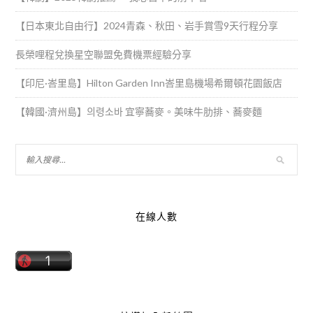
【日本東北自由行】2024青森、秋田、岩手賞雪9天行程分享
長榮哩程兌換星空聯盟免費機票經驗分享
【印尼·峇里島】Hilton Garden Inn峇里島機場希爾頓花園飯店
【韓國·濟州島】의령소바 宜寧蕎麥。美味牛肋排、蕎麥麵
在線人數