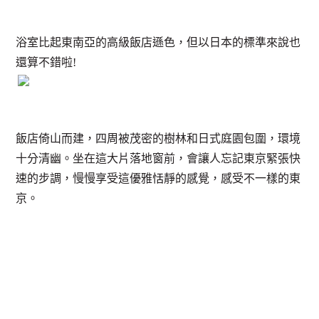
浴室比起東南亞的高級飯店遜色，但以日本的標準來說也
還算不錯啦!
飯店倚山而建，四周被茂密的樹林和日式庭園包圍，環境
十分清幽。坐在這大片落地窗前，會讓人忘記東京緊張快
速的步調，慢慢享受這優雅恬靜的感覺，感受不一樣的東
京。