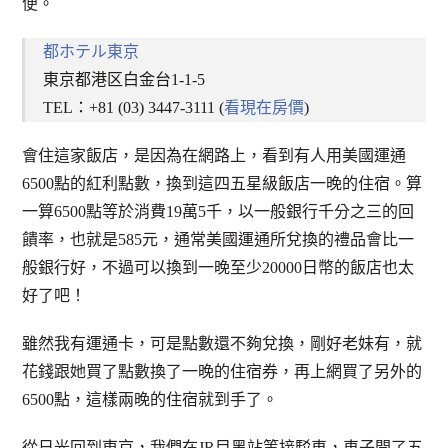
便。
都ホテル東京
東京都港区白金台1-1-5
TEL：+81 (03) 3447-3111 (
看現在房價
)
會住這家飯店，是因為在網路上，看到有人用美國運通
6500點的紅利點數，換到這四五星級飯店一晚的住宿。算
一算6500點等於消費19萬5千，以一般銀行千分之三的回
饋率，也就是585元，通常美國運通所兌換的禮品會比一
般銀行好，不過可以換到一晚至少20000日幣的飯店也太
好了吧！
雖然我有運通卡，可是點數還不夠兌換，剛好老妹有，就
花錢跟她買了點數換了一晚的住宿券，再上網買了另外的
6500點，這樣兩晚的住宿就到手了。
從日光回到東京，我們在JR目黑站等接駁車，車子開了五