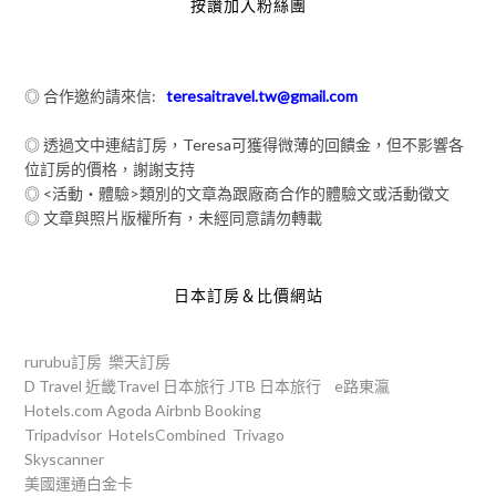
按讚加入粉絲團
◎ 合作邀約請來信:
teresaitravel.tw@gmail.com
◎ 透過文中連結訂房，Teresa可獲得微薄的回饋金，但不影響各
位訂房的價格，謝謝支持
◎ <活動‧體驗>類別的文章為跟廠商合作的體驗文或活動徵文
◎ 文章與照片版權所有，未經同意請勿轉載
日本訂房＆比價網站
rurubu訂房
樂天訂房
D Travel
近畿Travel
日本旅行
JTB
日本旅行
e路東瀛
Hotels.com
Agoda
Airbnb
Booking
Tripadvisor
HotelsCombined
Trivago
Skyscanner
美國運通白金卡