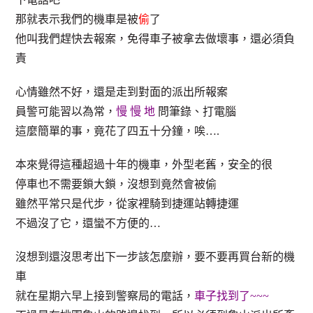
那就表示我們的機車是被
偷
了
他叫我們趕快去報案，免得車子被拿去做壞事，還必須負
責
心情雖然不好，還是走到對面的派出所報案
員警可能習以為常，
慢 慢 地
問筆錄、打電腦
這麼簡單的事，竟花了四五十分鐘，唉….
本來覺得這種超過十年的機車，外型老舊，安全的很
停車也不需要鎖大鎖，沒想到竟然會被偷
雖然平常只是代步，從家裡騎到捷運站轉捷運
不過沒了它，還蠻不方便的…
沒想到還沒思考出下一步該怎麼辦，要不要再買台新的機
車
就在星期六早上接到警察局的電話，
車子找到了~~~