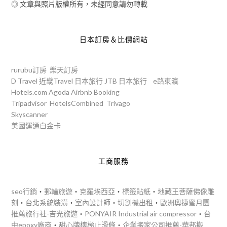
◎ 文章與照片版權所有，未經同意請勿轉載
日本訂房＆比價網站
rurubu訂房
樂天訂房
D Travel
近畿Travel
日本旅行
JTB
日本旅行
e路東瀛
Hotels.com
Agoda
Airbnb
Booking
Tripadvisor
HotelsCombined
Trivago
Skyscanner
美國運通白金卡
工商服務
seo行銷
‧
郵輪旅遊
‧
克羅埃西亞
‧
標籤貼紙
‧
地藏王菩薩佛像雕
刻
‧
台北系統裝潢
‧
室內設計師
‧
切割機出租
‧
歐洲奧捷蜜月團
推薦旅行社-吉光旅遊
‧
PONYAIR Industrial air compressor
‧
台
中epoxy廠商
‧
甜心牌樓梯止滑條
‧
企業搬家公司推薦-華邦搬