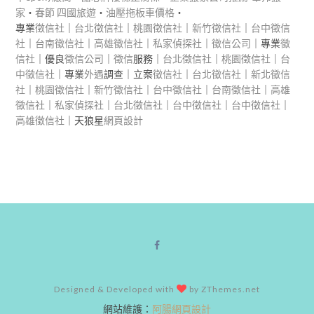
家
‧
春節 四國旅遊
‧
油壓拖板車價格
‧
專業
徵信社
｜
台北徵信社
｜
桃園徵信社
｜
新竹徵信社
｜
台中徵信
社
｜
台南徵信社
｜
高雄徵信社
｜
私家偵探社
｜
徵信公司
｜專業
徵
信社
｜優良
徵信公司
｜
徵信
服務｜
台北徵信社
｜
桃園徵信社
｜
台
中徵信社
｜專業
外遇
調查｜立案
徵信社
｜
台北徵信社
｜
新北徵信
社
｜
桃園徵信社
｜
新竹徵信社
｜
台中徵信社
｜
台南徵信社
｜
高雄
徵信社
｜
私家偵探社
｜
台北徵信社
｜
台中徵信社
｜
台中徵信社
｜
高雄徵信社
｜天狼星
網頁設計
Designed & Developed with
by ZThemes.net
網站維護：
阿腸網頁設計