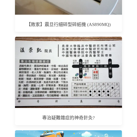
【敗家】震旦行細碎型碎紙機 (AS890MQ)
專治疑難雜症的神奇針灸?