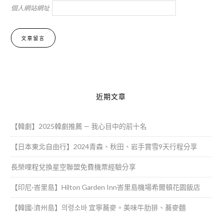
個人網站網址
Alternative:
近期文章
【韓劇】2025韓劇推薦 — 我心目中的前十名
【日本東北自由行】2024青森、秋田、岩手賞雪9天行程分享
長榮哩程兌換星空聯盟免費機票經驗分享
【印尼·峇里島】Hilton Garden Inn峇里島機場希爾頓花園飯店
【韓國·濟州島】의령소바 宜寧蕎麥。美味牛肋排、蕎麥麵