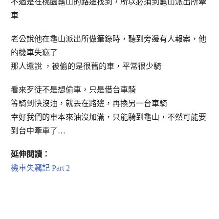
不過是在桃園龜山的路邊找到，所以必須到龜山派出所牽
車
老公說他在龜山派出所做筆錄時，聽到旁邊有人報案，他
的機車失竊了
那人還說 ，被偷的是很舊的車，平常很少騎
看來歹徒不是想偷車，只是借台車騎
等騎到快沒油，就丟在路邊，再換另一台車騎
幸好我們的車本來油沒加滿，只能騎到龜山，不然可能要
到台中牽車了…
延伸閱讀：
機車失竊記 Part 2