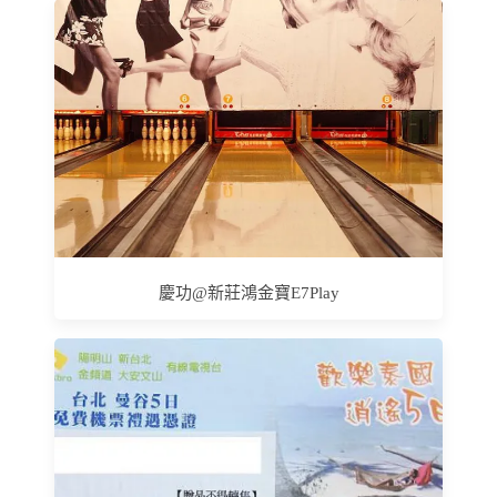
慶功@新莊鴻金寶E7Play