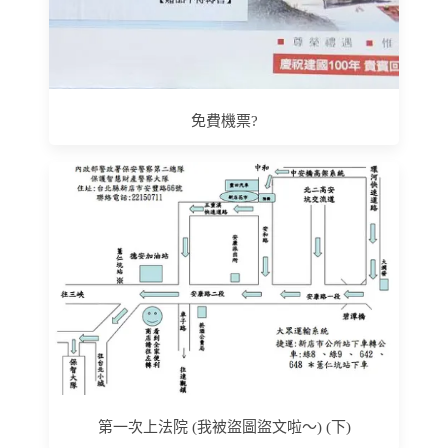
免費機票?
第一次上法院 (我被盜圖盜文啦～) (下)