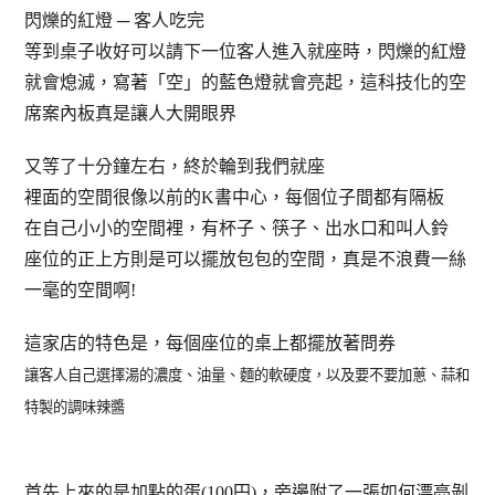
閃爍的紅燈 ─ 客人吃完
等到桌子收好可以請下一位客人進入就座時，閃爍的紅燈
就會熄滅，寫著「空」的藍色燈就會亮起，這科技化的空
席案內板真是讓人大開眼界
又等了十分鐘左右，終於輪到我們就座
裡面的空間很像以前的K書中心，每個位子間都有隔板
在自己小小的空間裡，有杯子、筷子、出水口和叫人鈴
座位的正上方則是可以擺放包包的空間，真是不浪費一絲
一毫的空間啊!
這家店的特色是，每個座位的桌上都擺放著問券
讓客人自己選擇湯的濃度、油量、麵的軟硬度，以及要不要加蔥、蒜和
特製的調味辣醬
首先上來的是加點的蛋(100円)，旁邊附了一張如何漂亮剝