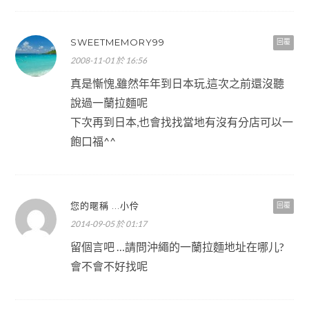
SWEETMEMORY99
回覆
2008-11-01 於 16:56
真是慚愧,雖然年年到日本玩,這次之前還沒聽
說過一蘭拉麵呢
下次再到日本,也會找找當地有沒有分店可以一
飽口福^^
您的暱稱 ...小伶
回覆
2014-09-05 於 01:17
留個言吧 …請問沖繩的一蘭拉麵地址在哪儿?
會不會不好找呢