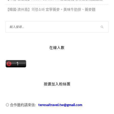
【韓國·濟州島】의령소바 宜寧蕎麥。美味牛肋排、蕎麥麵
在線人數
按讚加入粉絲團
◎ 合作邀約請來信:
teresaitravel.tw@gmail.com