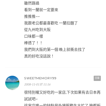
雖然路過
看到一蘭就一定要來
推推推~~
我跟老公都最喜歡吃 一蘭拉麵了
從九州吃到大阪
口味都一樣
棒透了！！
我們到大阪的第一個 晚上就衝去找了
真的好吃沒話說！
SWEETMEMORY99
回覆
2008-11-01 於 11:16
很特別喔又好吃的一家店,下次如果有去日本再
試試吧~
這家店唯一的缺點是外場服務生太忙了,臉都板