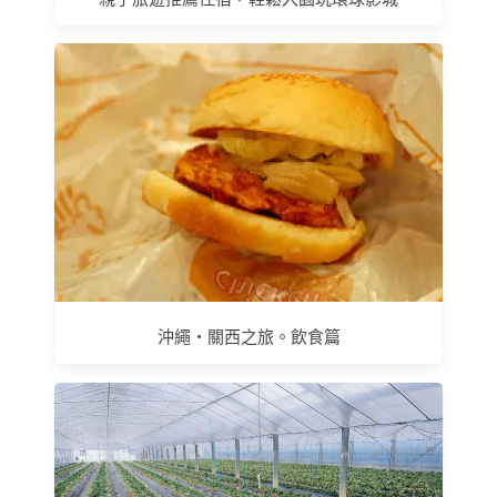
沖繩‧關西之旅。飲食篇