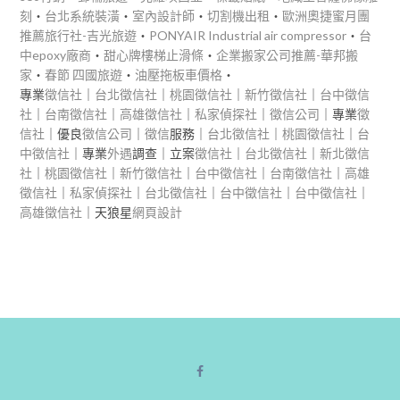
刻
‧
台北系統裝潢
‧
室內設計師
‧
切割機出租
‧
歐洲奧捷蜜月團
推薦旅行社-吉光旅遊
‧
PONYAIR Industrial air compressor
‧
台
中epoxy廠商
‧
甜心牌樓梯止滑條
‧
企業搬家公司推薦-華邦搬
家
‧
春節 四國旅遊
‧
油壓拖板車價格
‧
專業
徵信社
｜
台北徵信社
｜
桃園徵信社
｜
新竹徵信社
｜
台中徵信
社
｜
台南徵信社
｜
高雄徵信社
｜
私家偵探社
｜
徵信公司
｜專業
徵
信社
｜優良
徵信公司
｜
徵信
服務｜
台北徵信社
｜
桃園徵信社
｜
台
中徵信社
｜專業
外遇
調查｜立案
徵信社
｜
台北徵信社
｜
新北徵信
社
｜
桃園徵信社
｜
新竹徵信社
｜
台中徵信社
｜
台南徵信社
｜
高雄
徵信社
｜
私家偵探社
｜
台北徵信社
｜
台中徵信社
｜
台中徵信社
｜
高雄徵信社
｜天狼星
網頁設計