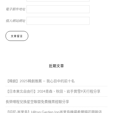
電子郵件地址
個人網站網址
Alternative:
近期文章
【韓劇】2025韓劇推薦 — 我心目中的前十名
【日本東北自由行】2024青森、秋田、岩手賞雪9天行程分享
長榮哩程兌換星空聯盟免費機票經驗分享
【印尼·峇里島】Hilton Garden Inn峇里島機場希爾頓花園飯店