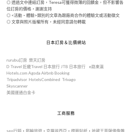
◎ 透過文中連結訂房，Teresa可獲得微薄的回饋金，但不影響各
位訂房的價格，謝謝支持
◎ <活動‧體驗>類別的文章為跟廠商合作的體驗文或活動徵文
◎ 文章與照片版權所有，未經同意請勿轉載
日本訂房＆比價網站
rurubu訂房
樂天訂房
D Travel
近畿Travel
日本旅行
JTB
日本旅行
e路東瀛
Hotels.com
Agoda
Airbnb
Booking
Tripadvisor
HotelsCombined
Trivago
Skyscanner
美國運通白金卡
工商服務
seo行銷
‧
郵輪旅遊
‧
克羅埃西亞
‧
標籤貼紙
‧
地藏王菩薩佛像雕