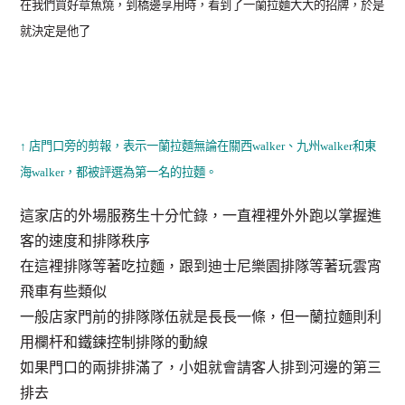
在我們買好章魚燒，到橋邊享用時，看到了一蘭拉麵大大的招牌，於是
就決定是他了
↑ 店門口旁的剪報，表示一蘭拉麵無論在關西walker、九州walker和東
海walker，都被評選為第一名的拉麵。
這家店的外場服務生十分忙錄，一直裡裡外外跑以掌握進
客的速度和排隊秩序
在這裡排隊等著吃拉麵，跟到迪士尼樂園排隊等著玩雲宵
飛車有些類似
一般店家門前的排隊隊伍就是長長一條，但一蘭拉麵則利
用欄杆和鐵鍊控制排隊的動線
如果門口的兩排排滿了，小姐就會請客人排到河邊的第三
排去