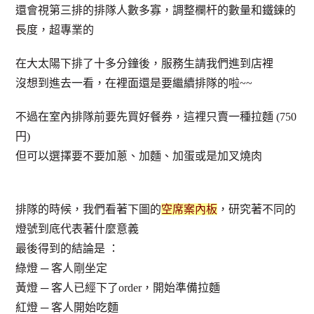
還會視第三排的排隊人數多寡，調整欄杆的數量和鐵鍊的
長度，超專業的
在大太陽下排了十多分鐘後，服務生請我們進到店裡
沒想到進去一看，在裡面還是要繼續排隊的啦~~
不過在室內排隊前要先買好餐券，這裡只賣一種拉麵 (750
円)
但可以選擇要不要加蔥、加麵、加蛋或是加叉燒肉
排隊的時候，我們看著下圖的
空席案內板
，研究著不同的
燈號到底代表著什麼意義
最後得到的結論是 ：
綠燈 ─ 客人剛坐定
黃燈 ─ 客人已經下了order，開始準備拉麵
紅燈 ─ 客人開始吃麵