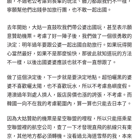
願，不過老公考慮到長輩的玩法、體力都跟我們不一樣，
寧願幫他們出錢參加旅行團，也不敢一起出國。
去年開始，大姑一直鼓吹我們帶公婆出國玩，甚至表示願
意贊助機票。考慮了好一陣子後，我們做了一個很勇敢的
決定：明年過年要跟公婆一起出國自助旅行。如果玩得開
心當然最好，如果不是那麼愉快，那彼此就知道玩的方法
不一樣，以後出國婆婆應該也就不會一直想跟了。
做了這個決定後，下一步就是要決定地點。超怕曬黑的婆
婆不喜歡曬太陽，也不喜歡玩水，所以不考慮島嶼度假。
港澳過年到處人擠人，飯店房價也漲的誇張，不考慮。而
韓國一向不在我的考慮範圍內，算一算也只能去日本了。
因為大姑贊助的機票是星空聯盟的哩程，所以只能搭乘星
空聯盟裡的航空公司，查了一下才發現直飛的航線只有東
京，其他地方都必須轉機。沒看過北海道雪祭的我，本來