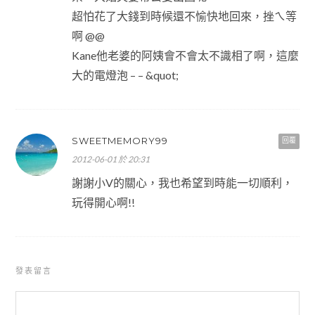
超怕花了大錢到時候還不愉快地回來，挫ㄟ等
啊 @@
Kane他老婆的阿姨會不會太不識相了啊，這麼
大的電燈泡 – – &quot;
SWEETMEMORY99
回覆
2012-06-01 於 20:31
謝謝小V的關心，我也希望到時能一切順利，
玩得開心啊!!
發表留言