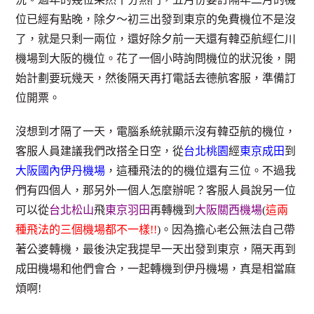
位已經有點晚，除夕～初三出發到東京的免費機位不是沒
了，就是只剩一兩位，還好除夕前一天還有韓亞航經仁川
機場到大阪的機位。花了一個小時詢問機位的狀況後，開
始計劃要玩幾天，然後隔天再打電話去德航客服，準備訂
位開票。
沒想到才隔了一天，電腦系統就顯示沒有韓亞航的機位，
客服人員建議我們改搭全日空，從
台北桃園
經
東京成田
到
大阪國內伊丹機場
，這種飛法的的機位還有三位。不過我
們有四個人，那另外一個人怎麼辦呢？客服人員說另一位
可以從
台北松山
飛
東京羽田
再轉機到
大阪關西機場
(
這兩
種飛法的三個機場都不一樣!!
)。因為擔心老公無法自己帶
著公婆轉機，最後決定我提早一天出發到東京，隔天再到
成田機場和他們會合，一起轉機到伊丹機場，真是相當麻
煩啊!