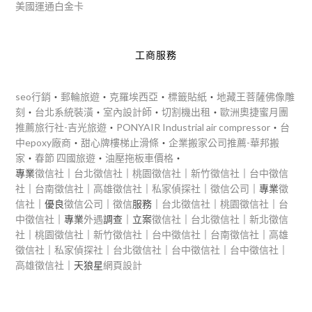
美國運通白金卡
工商服務
seo行銷
‧
郵輪旅遊
‧
克羅埃西亞
‧
標籤貼紙
‧
地藏王菩薩佛像雕
刻
‧
台北系統裝潢
‧
室內設計師
‧
切割機出租
‧
歐洲奧捷蜜月團
推薦旅行社-吉光旅遊
‧
PONYAIR Industrial air compressor
‧
台
中epoxy廠商
‧
甜心牌樓梯止滑條
‧
企業搬家公司推薦-華邦搬
家
‧
春節 四國旅遊
‧
油壓拖板車價格
‧
專業
徵信社
｜
台北徵信社
｜
桃園徵信社
｜
新竹徵信社
｜
台中徵信
社
｜
台南徵信社
｜
高雄徵信社
｜
私家偵探社
｜
徵信公司
｜專業
徵
信社
｜優良
徵信公司
｜
徵信
服務｜
台北徵信社
｜
桃園徵信社
｜
台
中徵信社
｜專業
外遇
調查｜立案
徵信社
｜
台北徵信社
｜
新北徵信
社
｜
桃園徵信社
｜
新竹徵信社
｜
台中徵信社
｜
台南徵信社
｜
高雄
徵信社
｜
私家偵探社
｜
台北徵信社
｜
台中徵信社
｜
台中徵信社
｜
高雄徵信社
｜天狼星
網頁設計