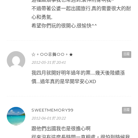
不過帶著公婆一起出國旅行,真的需要很大的耐
心和勇氣,
希望你們玩的很開心,很愉快^^
☆。OO㊣舞OO。★
回覆
2012-05-31 於 20:41
我四月就開好明年過年的票….幾天後陸續漲
價…過年真的是早開早安心XD
SWEETMEMORY99
回覆
2012-06-01 於 20:22
跟他們出國我也是很擔心啊
從來沒有這麼長時間一直相處，很怕到時候我