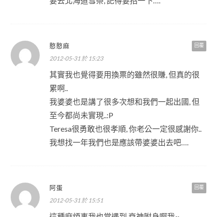
要去北海道雪祭, 記得要招一下….
憨憨麻
回覆
2012-05-31 於 15:23
其實我也覺得要用換票的雖然很賺, 但真的很
累啊..
我婆婆也是講了很多次想和我們一起出國, 但
至今都尚未實現..:P
Teresa很勇敢也很孝順, 你老公一定很感謝你..
我想找一年我們也是應該帶婆婆出去吧….
阿蛋
回覆
2012-05-31 於 15:51
這種麻煩事我也常遇到,衰神附身啊我~