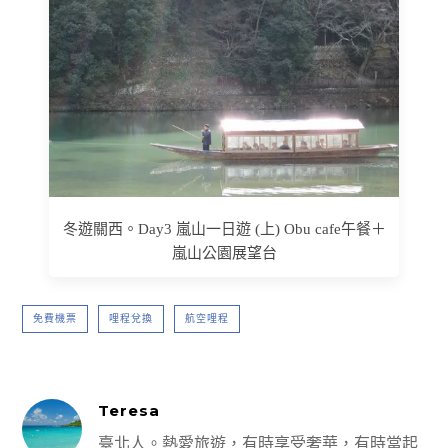
冬遊關西。Day3 嵐山一日遊 (上) Obu cafe午餐＋
嵐山公園展望台
免費機票
哩程兌換
航空哩程
Teresa
臺北人。熱愛旅遊，有時享受奢華，有時當起