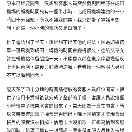
原本已經要開票，沒想到客服人員突然發現回程時在成田
機場的轉機時間只有一個半小時，比成田機場建議的一小
時四十分鐘短，所以不讓我開票，我只好掛了電話再想
想，而這一個小時的電話又是白講了。
掛了電話想了半天，還是想不出其他的飛法，因為如果搭
早一班飛機到成田，轉機的時間會變得很久，德航又不允
許在轉機點停留超過一天，不能像以前在東京停留幾個晚
上再回台灣，最後只好賭賭運氣，看看換一個客服人員可
不可以順利開票。
隔天花了四十分鐘的時間請德航的客服人員訂位開票，提
供了信用卡資料後就完成了全部的手續，客服人員說幾個
小時後電子機票就會開出來了。當天因為一直在開會，所
以沒時間確認電子機票是否開出。晚上回到家才發現會員
帳戶的哩程沒被扣掉，信用卡也沒扣款，正想寫信到客服
詢問時，發現手機有一封簡訊，原來是客服人員輸入卡號