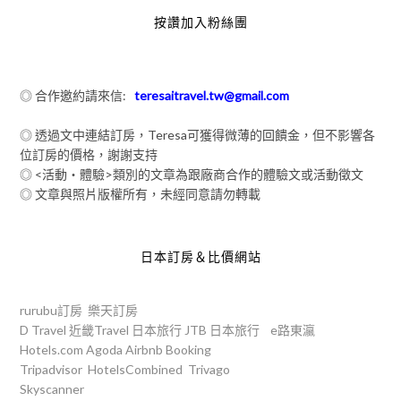
按讚加入粉絲團
◎ 合作邀約請來信:
teresaitravel.tw@gmail.com
◎ 透過文中連結訂房，Teresa可獲得微薄的回饋金，但不影響各
位訂房的價格，謝謝支持
◎ <活動‧體驗>類別的文章為跟廠商合作的體驗文或活動徵文
◎ 文章與照片版權所有，未經同意請勿轉載
日本訂房＆比價網站
rurubu訂房
樂天訂房
D Travel
近畿Travel
日本旅行
JTB
日本旅行
e路東瀛
Hotels.com
Agoda
Airbnb
Booking
Tripadvisor
HotelsCombined
Trivago
Skyscanner