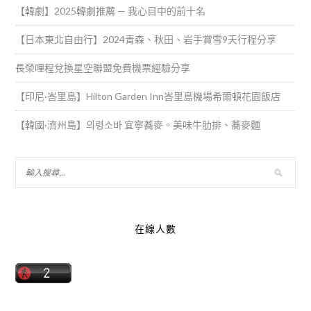
【韓劇】2025韓劇推薦 — 我心目中的前十名
【日本東北自由行】2024青森、秋田、岩手賞雪9天行程分享
長榮哩程兌換星空聯盟免費機票經驗分享
【印尼·峇里島】Hilton Garden Inn峇里島機場希爾頓花園飯店
【韓國·濟州島】의령소바 宜寧蕎麥。美味牛肋排、蕎麥麵
在線人數