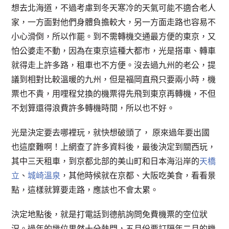
想去北海道，不過考慮到冬天寒冷的天氣可能不適合老人
家，一方面對他們身體負擔較大，另一方面走路也容易不
小心滑倒，所以作罷。到不需轉機交通最方便的東京，又
怕公婆走不動，因為在東京這種大都市，光是搭車、轉車
就得走上許多路，租車也不方便。沒去過九州的老公，提
議到相對比較溫暖的九州，但是福岡直飛只要兩小時，機
票也不貴，用哩程兌換的機票得先飛到東京再轉機，不但
不划算還得浪費許多轉機時間，所以也不好。
光是決定要去哪裡玩，就快想破頭了， 原來過年要出國
也這麼難啊！上網查了許多資料後，最後決定到關西玩，
其中三天租車，到京都北部的美山町和日本海沿岸的
天橋
立
、
城崎溫泉
，其他時候就在京都、大阪吃美食，看看景
點，這樣就算要走路，應該也不會太累。
決定地點後，就是打電話到德航詢問免費機票的空位狀
況。過年的幾位果然十分熱門，五月份要訂隔年二月的機