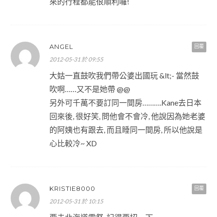
來的行程都能很順利囉!
ANGEL
回覆
2012-05-31 於 09:55
大姑一直鼓吹我們帶公婆出國玩 &lt;- 當然鼓
吹啊……又不是她帶 @@
另外可千萬不要訂同一間房……….Kane去日本
回來後, 很好笑, 問他會不會冷, 他說因為她老婆
的阿姨也有跟去, 而且睡同一間房, 所以他說是
心比較冷~ XD
KRISTIE8000
回覆
2012-05-31 於 10:15