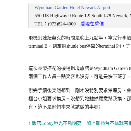
Wyndham Garden Hotel Newark Airport
550 US Highway 9 Route 1-9 South I-78 Newark, 
TEL：(973)824-4000
看現在房價
飛機到達紐華克的時間是晚上九點半，拿完行李過海關
terminal B，到旅館shuttle bus停靠的term
這次長榮搭配的機場過境旅館是Wyndham Garden
兩個工作人員一點笑容也沒有，可能是快下班了
辦完手續後突然想到，剛才沒特別要求禁煙房，
櫃台小姐要求換房。沒想到她雖然願意幫我換，卻說了句”It
有，這不是他們本來就該做的事嗎?
↑ 飯店Lobby燈光不夠明亮，加上離櫃台不遠就