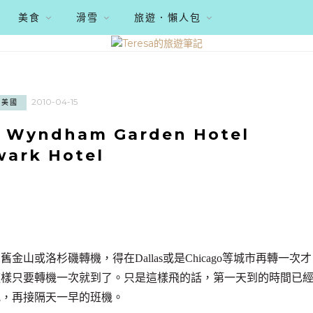
美食
滑雪
旅遊．懶人包
2010-04-15
美國
yndham Garden Hotel
ark Hotel
或洛杉磯轉機，得在Dallas或是Chicago等城市再轉一次才
這樣只要轉機一次就到了。只是這樣飛的話，第一天到的時間已
晚，再接隔天一早的班機。