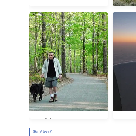
奇特的滋味─古巴菜
【美國租
注意事項 
斯維
北卡。Lake Johnson Park
紐約過境旅館