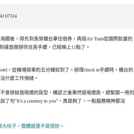
NJ 07114
後，得先到長榮櫃台拿住宿券，再搭Air Train從國際航廈的
inal P4，等到達旅館辦完住房手續，已經晚上11點了。
 hotel，從機場搭車約五分鐘就到了。辦理check in手續時，櫃台的
，沒什麼工作情緒。
會不會排給我吸煙的房型，確認之後果然是吸煙房，趕緊跟一旁
’s a courtesy to you”，真是夠了，一點服務精神都沒
有根大柱子，整體感覺不是很好。