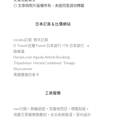
◎ 文章與照片版權所有，未經同意請勿轉載
日本訂房＆比價網站
rurubu訂房
樂天訂房
D Travel
近畿Travel
日本旅行
JTB
日本旅行
e
路東瀛
Hotels.com
Agoda
Airbnb
Booking
Tripadvisor
HotelsCombined
Trivago
Skyscanner
美國運通白金卡
工商服務
seo行銷
‧
郵輪旅遊
‧
克羅埃西亞
‧
標籤貼紙
‧
地藏王菩薩佛像雕刻
‧
台北系統裝潢
‧
室內設計