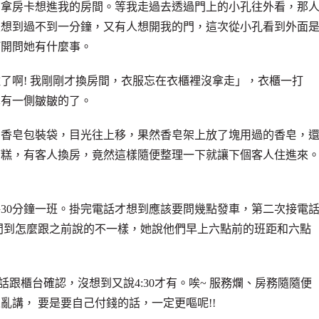
，拿房卡想進我的房間。等我走過去透過門上的小孔往外看，那
沒想到過不到一分鐘，又有人想開我的門，這次從小孔看到外面
打開問她有什麼事。
了啊! 我剛剛才換房間，衣服忘在衣櫃裡沒拿走」，衣櫃一打
單有一側皺皺的了。
的香皂包裝袋，目光往上移，果然香皂架上放了塊用過的香皂，
糟糕，有客人換房，竟然這樣隨便整理一下就讓下個客人住進來
30分鐘一班。掛完電話才想到應該要問幾點發車，第二次接電
一班，我問到怎麼跟之前說的不一樣，她說他們早上六點前的班距和六點
話跟櫃台確認，沒想到又說4:30才有。唉~ 服務爛、房務隨隨便
講， 要是要自己付錢的話，一定更嘔呢!!