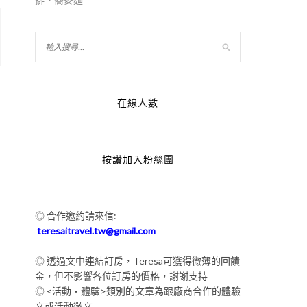
在線人數
按讚加入粉絲團
的
◎ 合作邀約請來信:
teresaitravel.tw@gmail.com
◎ 透過文中連結訂房，Teresa可獲得微薄的回饋
金，但不影響各位訂房的價格，謝謝支持
◎ <活動‧體驗>類別的文章為跟廠商合作的體驗
文或活動徵文