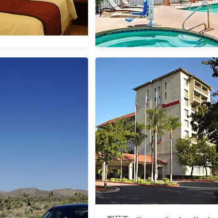
yard Charlotte Concord
【羚羊峽谷/Page住宿】Days Inn &
Suites by Wyndham Page Lake
Powell