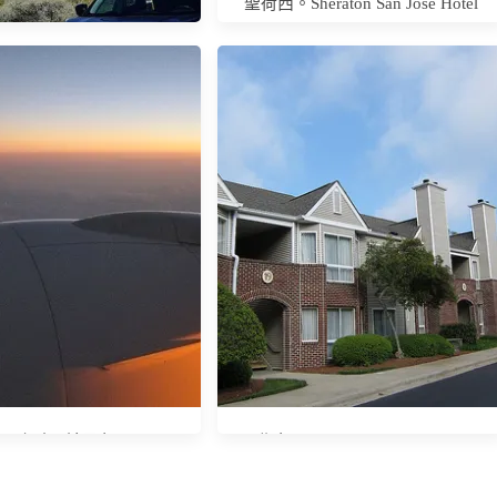
聖荷西。Sheraton San Jose Hotel
車自駕攻略】租車、開車
(含Hertz洛杉磯租車、拉
加斯還車＋行程分享)
24小時長途飛行
北卡。Residence Inn Durham
Research Triangle Park