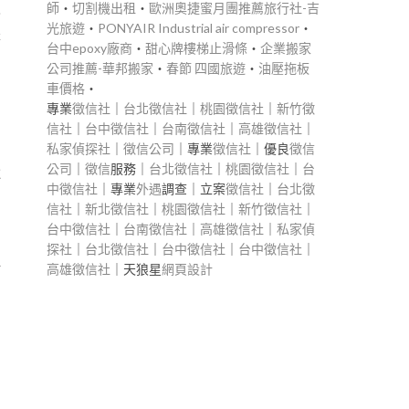
師
‧
切割機出租
‧
歐洲奧捷蜜月團推薦旅行社-吉
人
光旅遊
‧
PONYAIR Industrial air compressor
‧
是
台中epoxy廠商
‧
甜心牌樓梯止滑條
‧
企業搬家
公司推薦-華邦搬家
‧
春節 四國旅遊
‧
油壓拖板
車價格
‧
專業
徵信社
｜
台北徵信社
｜
桃園徵信社
｜
新竹徵
信社
｜
台中徵信社
｜
台南徵信社
｜
高雄徵信社
｜
私家偵探社
｜
徵信公司
｜專業
徵信社
｜優良
徵信
公司
｜
徵信
服務｜
台北徵信社
｜
桃園徵信社
｜
台
還
中徵信社
｜專業
外遇
調查｜立案
徵信社
｜
台北徵
。
信社
｜
新北徵信社
｜
桃園徵信社
｜
新竹徵信社
｜
台中徵信社
｜
台南徵信社
｜
高雄徵信社
｜
私家偵
探社
｜
台北徵信社
｜
台中徵信社
｜
台中徵信社
｜
話
高雄徵信社
｜天狼星
網頁設計