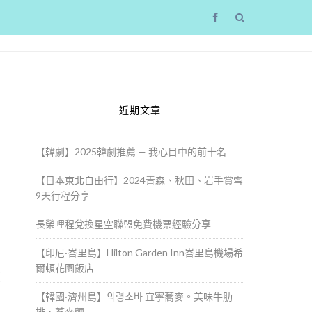
近期文章
【韓劇】2025韓劇推薦 — 我心目中的前十名
【日本東北自由行】2024青森、秋田、岩手賞雪
9天行程分享
長榮哩程兌換星空聯盟免費機票經驗分享
【印尼·峇里島】Hilton Garden Inn峇里島機場希
爾頓花園飯店
經
【韓國·濟州島】의령소바 宜寧蕎麥。美味牛肋
排、蕎麥麵