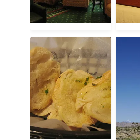
佛羅里達。Courtyard Fort
北卡。Court
Lauderdale Plantation