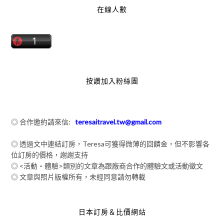
在線人數
按讚加入粉絲團
◎ 合作邀約請來信:
teresaitravel.tw@gmail.com
◎ 透過文中連結訂房，Teresa可獲得微薄的回饋金，但不影響各
位訂房的價格，謝謝支持
◎ <活動‧體驗>類別的文章為跟廠商合作的體驗文或活動徵文
◎ 文章與照片版權所有，未經同意請勿轉載
日本訂房＆比價網站