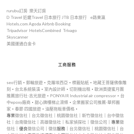
rurubu訂房
樂天訂房
D Travel
近畿Travel
日本旅行
JTB
日本旅行
e路東瀛
Hotels.com
Agoda
Airbnb
Booking
Tripadvisor
HotelsCombined
Trivago
Skyscanner
美國運通白金卡
工商服務
seo行銷
‧
郵輪旅遊
‧
克羅埃西亞
‧
標籤貼紙
‧
地藏王菩薩佛像雕
刻
‧
台北系統裝潢
‧
室內設計師
‧
切割機出租
‧
歐洲奧捷蜜月團
推薦旅行社-吉光旅遊
‧
PONYAIR Industrial air compressor
‧
台
中epoxy廠商
‧
甜心牌樓梯止滑條
‧
企業搬家公司推薦-華邦搬
家
‧
春節 四國旅遊
‧
油壓拖板車價格
‧
專業
徵信社
｜
台北徵信社
｜
桃園徵信社
｜
新竹徵信社
｜
台中徵信
社
｜
台南徵信社
｜
高雄徵信社
｜
私家偵探社
｜
徵信公司
｜專業
徵
信社
｜優良
徵信公司
｜
徵信
服務｜
台北徵信社
｜
桃園徵信社
｜
台