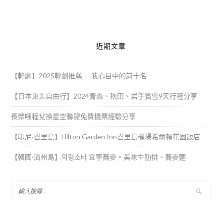
Alternative:
近期文章
【韓劇】2025韓劇推薦 — 我心目中的前十名
【日本東北自由行】2024青森、秋田、岩手賞雪9天行程分享
長榮哩程兌換星空聯盟免費機票經驗分享
【印尼·峇里島】Hilton Garden Inn峇里島機場希爾頓花園飯店
【韓國·濟州島】의령소바 宜寧蕎麥。美味牛肋排、蕎麥麵