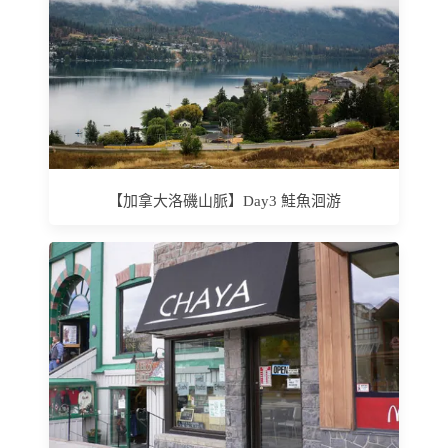
【加拿大洛磯山脈】Day3 鮭魚洄游