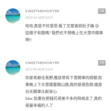
SWEETMEMORY99
回覆
2010-12-18 於 23:21
哈哈,真是不好意思,看了文章害妳肚子痛 😛
這樣子有酷嗎? 我們也不想晚上在大雪中開車
啊!!
SWEETMEMORY99
回覆
2011-01-06 於 23:53
你家老爺住長野,應該常有下雪開車的經驗,如
果晚上下大雪還要開山路,真的是很危險,還是
白天開車比較安心.
btw, 如果在把錢花得差不多的時候走了,真的
是最幸福的人了