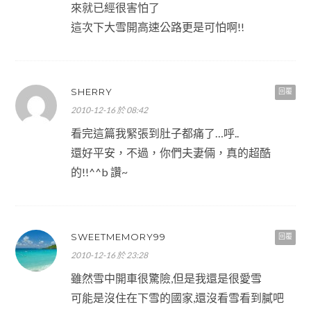
來就已經很害怕了
這次下大雪開高速公路更是可怕啊!!
SHERRY
回覆
2010-12-16 於 08:42
看完這篇我緊張到肚子都痛了…呼..
還好平安，不過，你們夫妻倆，真的超酷
的!!^^b 讚~
SWEETMEMORY99
回覆
2010-12-16 於 23:28
雖然雪中開車很驚險,但是我還是很愛雪
可能是沒住在下雪的國家,還沒看雪看到膩吧