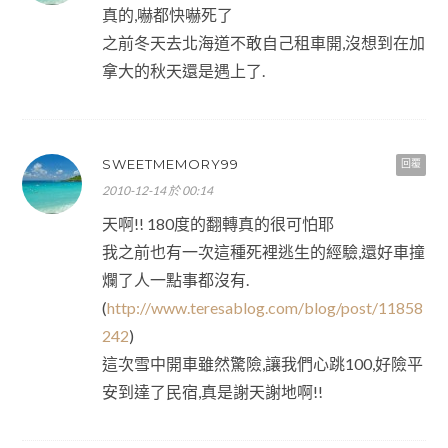
真的,嚇都快嚇死了
之前冬天去北海道不敢自己租車開,沒想到在加
拿大的秋天還是遇上了.
SWEETMEMORY99
回覆
2010-12-14 於 00:14
天啊!! 180度的翻轉真的很可怕耶
我之前也有一次這種死裡逃生的經驗,還好車撞
爛了人一點事都沒有.
(
http://www.teresablog.com/blog/post/11858
242
)
這次雪中開車雖然驚險,讓我們心跳100,好險平
安到達了民宿,真是謝天謝地啊!!