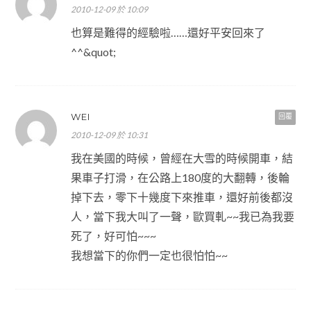
2010-12-09 於 10:09
也算是難得的經驗啦……還好平安回來了
^^&quot;
WEI
回覆
2010-12-09 於 10:31
我在美國的時候，曾經在大雪的時候開車，結
果車子打滑，在公路上180度的大翻轉，後輪
掉下去，零下十幾度下來推車，還好前後都沒
人，當下我大叫了一聲，歐買軋~~我已為我要
死了，好可怕~~~
我想當下的你們一定也很怕怕~~