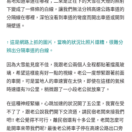
易地知道車道在哪裡；二來是正在下的大雪在大燈的照射
下變成了一條條的白線，讓我們無法分辨高速公路車道的
分隔線在哪裡，深怕沒看到車道的彎度而開出車道或開到
隔壁道。
↑ 這是網路上抓的圖片，當晚的狀況比照片還糟，很難分
辨出分隔車道的白線。
因為大雪能見度不佳，我跟老公兩個人全程都貼著擋風玻
璃，希望這樣能有好一點的視線。老公一度想緊跟著前面
的車開，可是當地人的車速實在太快，即使在這樣的氣候
時速還有70公里，稍微跟了一小段老公就放棄了。
在這種神經緊繃，心跳加速的狀況開了五公里，我實在受
不了了，跟老公說我們開下交流道，請民宿老闆來接我們
吧!! 老公覺得不可行，離民宿還有十多公里，老闆怎麼可
能開車來帶我們呢? 最後老公將車子停在高速公路出口旁