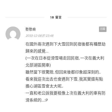
18 留言
憨憨麻
回覆
2010-12-08 於 23:48
在國外兩次遇到下大雪回到民宿後都有種歷劫
歸來的感覺…
(一次在日本從滑雪場走回民宿, 一次在義大利
北部湖區開車)
雖然當下很驚險, 但回來後都印象超深刻的..
看來我這次出去也會遇到下雪, 我其實還有點
擔心湖區雪會太大呢..
一直和老公說我要租像上次在義大利的車有防
滑系統的…:P