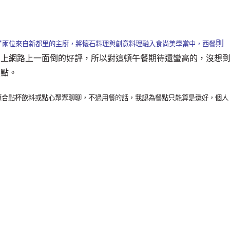
則
了兩位來自新都里的主廚，將懷石料理與創意料理融入食尚美學當中，西餐
加上網路上一面倒的好評，所以對這頓午餐期待還蠻高的，沒想
甜點。
適合點杯飲料或點心聚聚聊聊，不過用餐的話，我認為餐點只能算是還好，個人