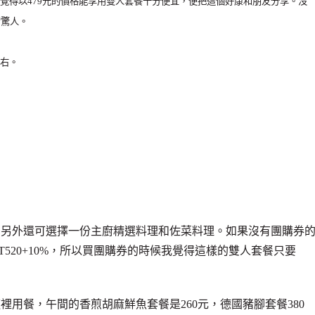
覺得以479元的價格能享用雙人套餐十分便宜，便把這個好康和朋友分享。沒
常驚人。
右。
，另外還可選擇一份主廚精選料理和佐菜料理。如果沒有團購券
520+10%，所以買團購券的時候我覺得這樣的雙人套餐只要
用餐，午間的香煎胡麻鮮魚套餐是260元，德國豬腳套餐380