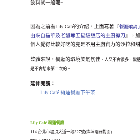
飲料就一般囉~
因為之前看Lily Café的介紹，上面寫著『
餐廳
聘請
由來自晶華及老爺等五星級飯店的主廚操刀
』，
個人覺得比較好吃的竟是不用主廚實力的沙拉和
整體來說，餐廳的環境美氣氛佳
，人又不會很多，蠻
是不會想來第二次的。
延伸閱讀：
Lily Café 莉蓮餐廳下午茶
Lily Café 莉蓮餐廳
114 台北市堤頂大道一段327號(燦坤電器對面)