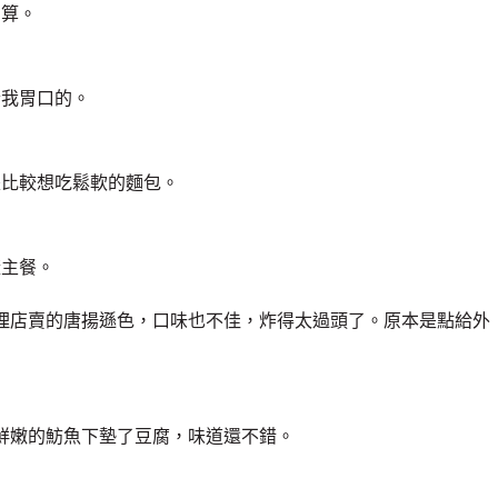
划算。
合我胃口的。
是比較想吃鬆軟的麵包。
樣主餐。
理店賣的唐揚遜色，口味也不佳，炸得太過頭了。原本是點給外
鮮嫩的魴魚下墊了豆腐，味道還不錯。