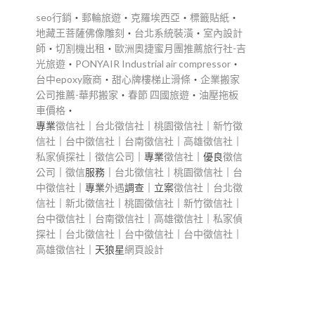
seo行銷
‧
郵輪旅遊
‧
克羅埃西亞
‧
標籤貼紙
‧
地藏王菩薩佛像雕刻
‧
台北系統裝潢
‧
室內設計
師
‧
切割機出租
‧
歐洲奧捷蜜月團推薦旅行社-吉
光旅遊
‧
PONYAIR Industrial air compressor
‧
台中epoxy廠商
‧
甜心牌樓梯止滑條
‧
企業搬家
公司推薦-華邦搬家
‧
春節 四國旅遊
‧
油壓拖板
車價格
‧
專業
徵信社
｜
台北徵信社
｜
桃園徵信社
｜
新竹徵
信社
｜
台中徵信社
｜
台南徵信社
｜
高雄徵信社
｜
私家偵探社
｜
徵信公司
｜專業
徵信社
｜優良
徵信
公司
｜
徵信
服務｜
台北徵信社
｜
桃園徵信社
｜
台
中徵信社
｜專業
外遇
調查｜立案
徵信社
｜
台北徵
信社
｜
新北徵信社
｜
桃園徵信社
｜
新竹徵信社
｜
台中徵信社
｜
台南徵信社
｜
高雄徵信社
｜
私家偵
探社
｜
台北徵信社
｜
台中徵信社
｜
台中徵信社
｜
高雄徵信社
｜天狼星
網頁設計