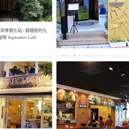
忠孝敦化站 / 超隱密的九
啡 September Café
【東區】忠孝復興站 / Hiiir Space好
時光迴廊 下午茶