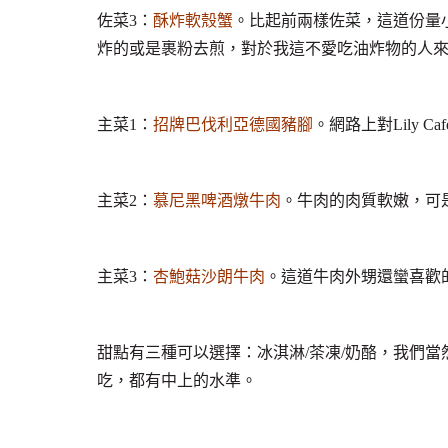
佐菜3：
酥炸軟殼蟹
。比起前兩樣佐菜，這道份量
炸的或是裹粉去煎，對於我這不愛吃油炸物的人
主菜1：
招牌巴伐利亞德國豬腳
。網路上對Lily
主菜2：
慕尼黑啤酒燉牛肉
。牛肉的肉質軟嫩，可
主菜3：
杏鮑菇沙朗牛肉
。這道牛肉外甥還蠻喜歡
甜點有三種可以選擇：冰淇淋/茶凍/奶酪，我們
吃，都有中上的水準。