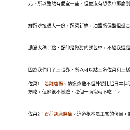
元，所以雖然有便宜一些，但並沒有想像中那麼
鮮蔬沙拉很大一份，蔬菜新鮮，油醋醬偏酸但蠻
濃湯太稠了點，配的是微甜的麵包棒，不過我還
因為我們用了三張券，所以可以點三道佐菜和三
佐菜1：
若雞唐揚
。這道炸雞不但外觀比起日本料
甥吃，但他很不賞臉，吃個一兩塊就不吃了。
佐菜2：
香煎胡麻鮮魚
。這道根本是主餐的份量，