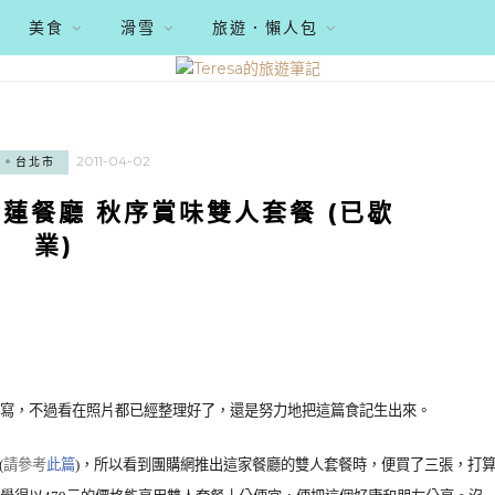
美食
滑雪
旅遊．懶人包
2011-04-02
記。台北市
 莉蓮餐廳 秋序賞味雙人套餐 (已歇
業)
寫，不過看在照片都已經整理好了，還是努力地把這篇食記生出來。
(
請參考
此篇
)，所以看到團購網推出這家餐廳的雙人套餐時，便買了三張，打