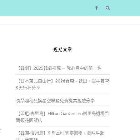
近期文章
【韓劇】2025韓劇推薦 — 我心目中的前十名
【日本東北自由行】2024青森、秋田、岩手賞雪
9天行程分享
長榮哩程兌換星空聯盟免費機票經驗分享
【印尼·峇里島】Hilton Garden Inn峇里島機場希
爾頓花園飯店
算
【韓國·濟州島】의령소바 宜寧蕎麥。美味牛肋
排、蕎麥麵