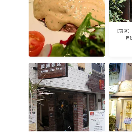
【東區】
月咖
南京復興站 / 台北威斯汀六福皇宮
DANIELI'S丹耶澧義大利餐廳。餐
桌上的小花園