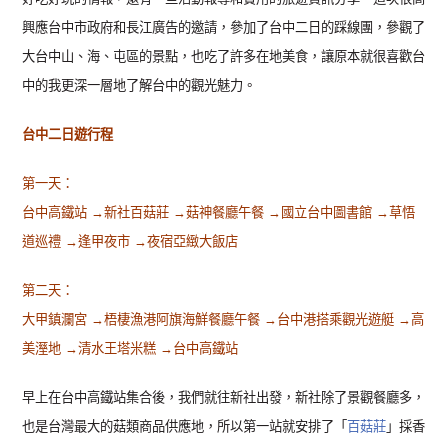
興應台中市政府和長江廣告的邀請，參加了台中二日的踩線團，參觀了
大台中山、海、屯區的景點，也吃了許多在地美食，讓原本就很喜歡台
中的我更深一層地了解台中的觀光魅力。
台中二日遊行程
第一天：
台中高鐵站 →新社百菇莊 →菇神餐廳午餐 →國立台中圖書館 →草悟
道巡禮 →逢甲夜市 →夜宿亞緻大飯店
第二天：
大甲鎮瀾宮 →梧棲漁港阿旗海鮮餐廳午餐 →台中港搭乘觀光遊艇 →高
美溼地 →清水王塔米糕 →台中高鐵站
早上在台中高鐵站集合後，我們就往新社出發，新社除了景觀餐廳多，
也是台灣最大的菇類商品供應地，所以第一站就安排了「
百菇莊
」採香