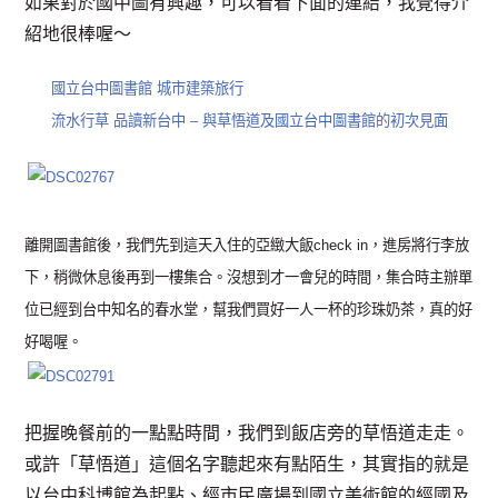
如果對於國中圖有興趣，可以看看下面的連結，我覺得介
紹地很棒喔～
國立台中圖書館 城市建築旅行
流水行草 品讀新台中 – 與草悟道及國立台中圖書館的初次見面
離開圖書館後，我們先到這天入住的亞緻大飯check in，進房將行李放
下，稍微休息後再到一樓集合。沒想到才一會兒的時間，集合時主辦單
位已經到台中知名的春水堂，幫我們買好一人一杯的珍珠奶茶，真的好
好喝喔。
把握晚餐前的一點點時間，我們到飯店旁的草悟道走走。
或許「草悟道」這個名字聽起來有點陌生，其實指的就是
以台中科博館為起點、經市民廣場到國立美術館的經國及