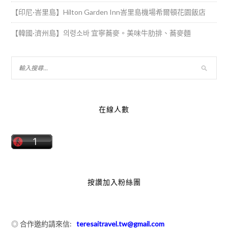
【印尼·峇里島】Hilton Garden Inn峇里島機場希爾頓花園飯店
【韓國·濟州島】의령소바 宜寧蕎麥。美味牛肋排、蕎麥麵
在線人數
按讚加入粉絲團
◎ 合作邀約請來信:
teresaitravel.tw@gmail.com