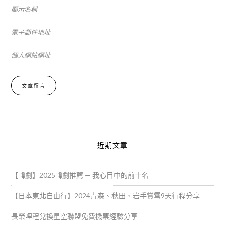
顯示名稱
電子郵件地址
個人網站網址
Alternative:
近期文章
【韓劇】2025韓劇推薦 — 我心目中的前十名
【日本東北自由行】2024青森、秋田、岩手賞雪9天行程分享
長榮哩程兌換星空聯盟免費機票經驗分享