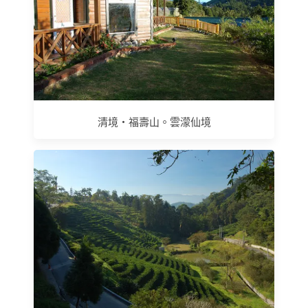
清境‧福壽山。雲濛仙境