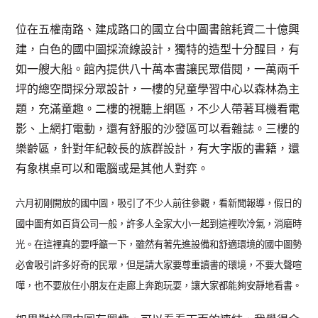
位在五權南路、建成路口的國立台中圖書館耗資二十億興
建，白色的國中圖採流線設計，獨特的造型十分醒目，有
如一艘大船。館內提供八十萬本書讓民眾借閱，一萬兩千
坪的總空間採分眾設計，一樓的兒童學習中心以森林為主
題，充滿童趣。二樓的視聽上網區，不少人帶著耳機看電
影、上網打電動，還有舒服的沙發區可以看雜誌。三樓的
樂齡區，針對年紀較長的族群設計，有大字版的書籍，還
有象棋桌可以和電腦或是其他人對弈。
六月初剛開放的國中圖，吸引了不少人前往參觀，看新聞報導，假日的
國中圖有如百貨公司一般，許多人全家大小一起到這裡吹冷氣，消磨時
光。在這裡真的要呼籲一下，雖然有著先進設備和舒適環境的國中圖勢
必會吸引許多好奇的民眾，但是請大家要尊重讀書的環境，不要大聲喧
嘩，也不要放任小朋友在走廊上奔跑玩耍，讓大家都能夠安靜地看書。