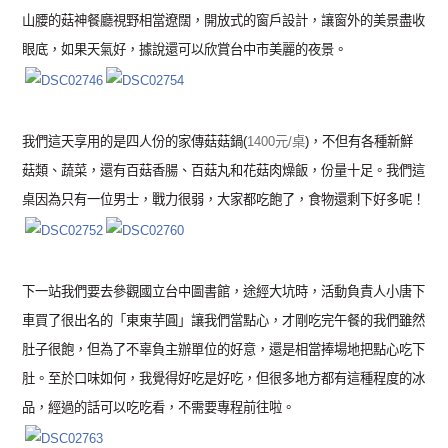
山腰的菇神餐廳視野相當遼闊，開放式的窗戶設計，讓窗外的美景盡收
眼底，如果天氣好，據說還可以欣賞台中市美麗的夜景。
我們這天享用的是四人份的家傳菇菇鍋(
1400元/桌
)，不但有各種新鮮
菇類、蔬菜，還有百菇香腸、百菇丸和花菇肉燥飯，份量十足。我們這
桌因為只有一位男士，戰力很弱，大家都吃飽了，食物還剩下好多呢！
下一站我們要去參觀國立台中圖書館，途經大坑時，活動負責人小唐下
車買了很出名的「東東芋圓」讓我們當點心，才剛吃完午餐的我們雖然
肚子很飽，但為了不辜負主辦單位的好意，還是相當捧場地把點心吃下
肚。至於口味如何，我覺得好吃是好吃，但很多地方都有這種程度的冰
品，經過的話可以吃吃看，不需要專程前往啦。