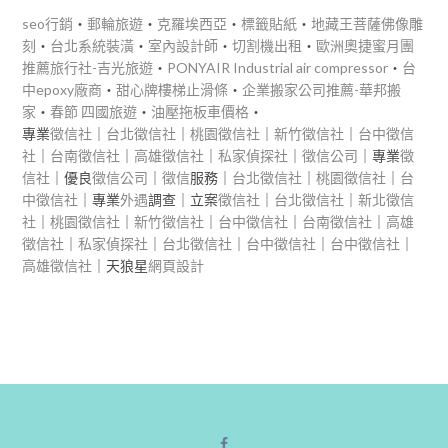
seo行銷
‧
郵輪旅遊
‧
克羅埃西亞
‧
標籤貼紙
‧
地藏王菩薩佛像雕
刻
‧
台北系統裝潢
‧
室內設計師
‧
切割機出租
‧
歐洲奧捷蜜月團
推薦旅行社-吉光旅遊
‧
PONYAIR Industrial air compressor
‧
台
中epoxy廠商
‧
甜心牌樓梯止滑條
‧
企業搬家公司推薦-華邦搬
家
‧
春節 四國旅遊
‧
油壓拖板車價格
‧
專業
徵信社
｜
台北徵信社
｜
桃園徵信社
｜
新竹徵信社
｜
台中徵信
社
｜
台南徵信社
｜
高雄徵信社
｜
私家偵探社
｜
徵信公司
｜專業
徵
信社
｜優良
徵信公司
｜
徵信
服務｜
台北徵信社
｜
桃園徵信社
｜
台
中徵信社
｜專業
外遇
調查｜立案
徵信社
｜
台北徵信社
｜
新北徵信
社
｜
桃園徵信社
｜
新竹徵信社
｜
台中徵信社
｜
台南徵信社
｜
高雄
徵信社
｜
私家偵探社
｜
台北徵信社
｜
台中徵信社
｜
台中徵信社
｜
高雄徵信社
｜天狼星
網頁設計