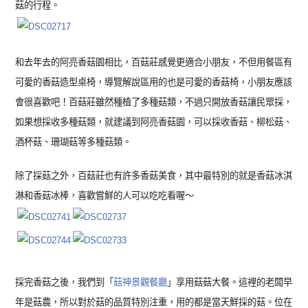
菇的行程。
和去年去的阿亮香菇園相比，百菇莊感覺更適合小朋友，不但用餐區有
可愛的香菇造型桌椅，導覽解說區用的也是可愛的香菇椅，小朋友應該
會很喜歡吧！百菇莊雖然種植了多種菇類，不過只開放香菇讓民眾採，
如果想採收多種菇類，就建議到阿亮香菇園，可以採收香菇、柳松菇、
酒杯菇、珊瑚菇等多種菇類。
除了採菇之外，百菇莊也有許多香菇美食，其中最特別的就是香菇冰淇
淋和香菇冰棒，喜歡嘗鮮的人可以吃吃看喔～
採完香菇之後，我們到「
菇神景觀餐廳
」享用菇菇大餐。這裡的老闆早
年是菇農，所以對於菇的品質特別注重，用的都是當天鮮採的菇。位在