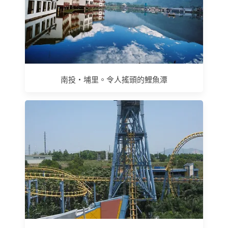
南投‧埔里。令人搖頭的鯉魚潭