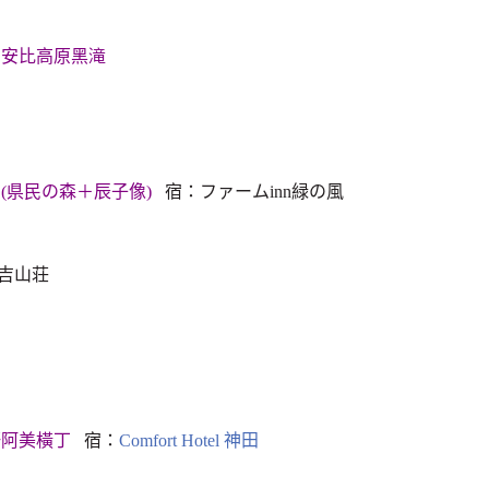
→安比高原黑滝
(県民の森＋辰子像)
宿：ファームinn緑の風
吉山荘
野阿美橫丁
宿：
Comfort Hotel 神田