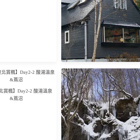
(已改為Hotel Mystays 青森站前)
賞楓】Day2-2 酸湯溫泉
&蔦沼
【日本東北賞楓】安比高原歐風民
宿推薦 Pension Mocking Bird，氣氛
溫馨＋超豐盛餐食