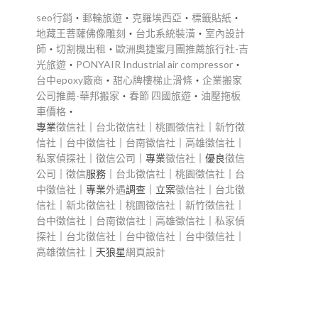
seo行銷
‧
郵輪旅遊
‧
克羅埃西亞
‧
標籤貼紙
‧
地藏王菩薩佛像雕刻
‧
台北系統裝潢
‧
室內設計
師
‧
切割機出租
‧
歐洲奧捷蜜月團推薦旅行社-吉
光旅遊
‧
PONYAIR Industrial air compressor
‧
台中epoxy廠商
‧
甜心牌樓梯止滑條
‧
企業搬家
公司推薦-華邦搬家
‧
春節 四國旅遊
‧
油壓拖板
車價格
‧
專業
徵信社
｜
台北徵信社
｜
桃園徵信社
｜
新竹徵
信社
｜
台中徵信社
｜
台南徵信社
｜
高雄徵信社
｜
私家偵探社
｜
徵信公司
｜專業
徵信社
｜優良
徵信
公司
｜
徵信
服務｜
台北徵信社
｜
桃園徵信社
｜
台
中徵信社
｜專業
外遇
調查｜立案
徵信社
｜
台北徵
信社
｜
新北徵信社
｜
桃園徵信社
｜
新竹徵信社
｜
台中徵信社
｜
台南徵信社
｜
高雄徵信社
｜
私家偵
探社
｜
台北徵信社
｜
台中徵信社
｜
台中徵信社
｜
高雄徵信社
｜天狼星
網頁設計