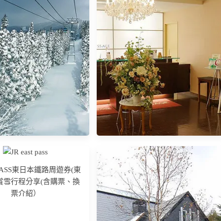
st PASS東日本鐵路周遊券(東
賞雪行程分享(含購票、換
票介紹）
秋田] 森吉山夢幻雪景 冷爆
【日本東北賞楓】青森飯店推薦
了也要看的樹冰
Hyper Hotels Passage。超豐盛早餐