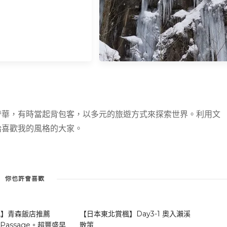
奢華，有時當起背包客，以多元的旅遊方式來探索世界。利用文
給喜歡我的風格的大家。
【青森】奧入瀨·十和田湖一日遊
(1)。搭JR Bus賞奧入瀨溪流冰瀑＋
雪景
你也許會喜歡
楓】青森飯店推薦
【日本東北賞楓】Day3-1 奧入瀨溪
ls Passage。超豐盛早
散策