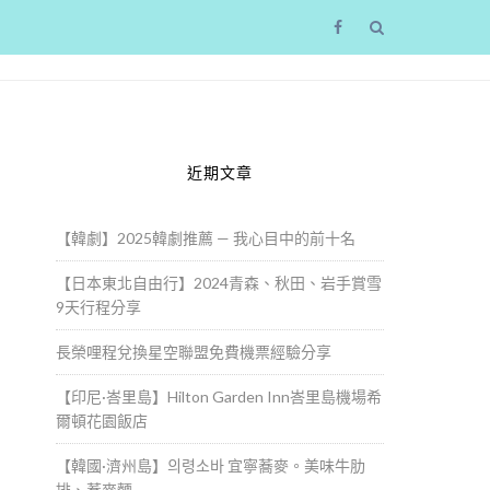
近期文章
【韓劇】2025韓劇推薦 — 我心目中的前十名
【日本東北自由行】2024青森、秋田、岩手賞雪
9天行程分享
長榮哩程兌換星空聯盟免費機票經驗分享
【印尼·峇里島】Hilton Garden Inn峇里島機場希
爾頓花園飯店
【韓國·濟州島】의령소바 宜寧蕎麥。美味牛肋
排、蕎麥麵