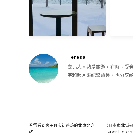
Teresa
臺北人。熱愛旅遊，有時享受
字和照片來紀錄旅途，也分享
【青森】奧入瀨·十和田湖一日遊
(2)。十和田遊客服務中心 (雪鞋租
借)
看雪看到爽＋N次初體驗的北東北之
【日本東北賞
旅
Hyper Hote