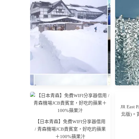
JR Ea
北版)。
【日本青森】免費WIFI分享器借用
/ 青森機場JCB貴賓室，好吃的蘋果
【日本東北自由行】2024青森、秋
[日本．
＋100%蘋果汁
田、岩手賞雪9天行程分享