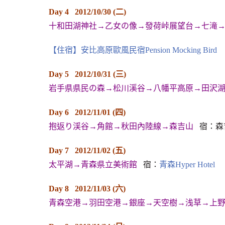
Day 4 2012/10/30 (二)
十和田湖神社→乙女の像→發荷峠展望台→七滝
【住宿】安比高原歐風民宿Pension Mocking Bird
Day 5 2012/10/31 (三)
岩手県県民の森→松川溪谷→八幡平高原→
田沢湖
Day 6 2012/11/01 (四)
抱返り渓谷→角館→秋田內陸線→森吉山
宿：森
Day 7 2012/11/02 (五)
太平湖→青森県立美術館
宿：
青森Hyper Hotel
Day 8 2012/11/03 (六)
青森空港→羽田空港→銀座→天空樹→浅草→上