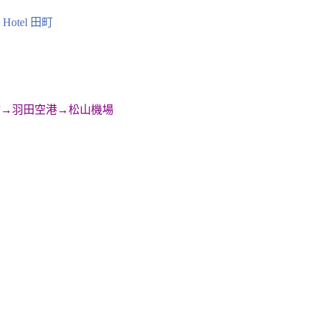
y Hotel 田町
」
館→羽田空港→松山機場