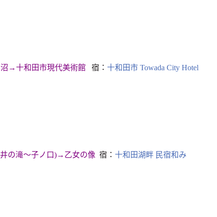
蔦沼→十和田市現代美術館
宿：
十和田市 Towada City Hotel
雲井の滝～子ノ口)→乙女の像
宿：
十和田湖畔 民宿和み