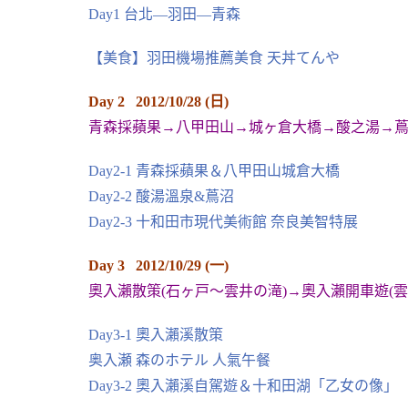
Day1 台北—羽田—青森
【美食】羽田機場推薦美食 天丼てんや
Day 2 2012/10/28 (日)
青森採蘋果→八甲田山→城ヶ倉大橋→酸之湯→
Day2-1 青森採蘋果＆八甲田山城倉大橋
Day2-2 酸湯溫泉&蔦沼
Day2-3 十和田市現代美術館 奈良美智特展
Day 3 2012/10/29 (一)
奧入瀨散策(石ヶ戸～雲井の滝)→奧入瀨開車遊(
Day3-1 奧入瀨溪散策
奥入瀬 森のホテル 人氣午餐
Day3-2 奧入瀨溪自駕遊＆十和田湖「乙女の像」