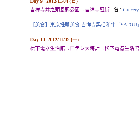
Day 9 2012/11/04 (日)
吉祥寺井之頭恩賜公園→吉祥寺逛街
宿：
Gracer
【美食】東京推薦美食 吉祥寺黑毛和牛「SATOU
Day 10 2012/11/05 (一)
松下電器生活館→日テレ大時計→松下電器生活