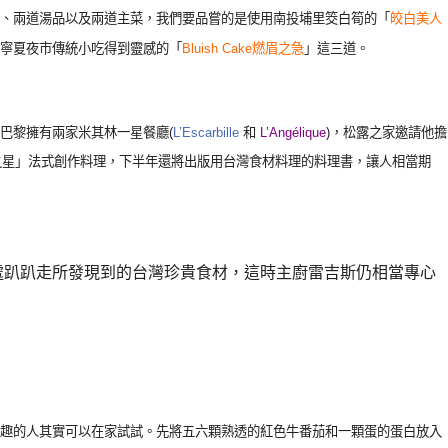
、兩道湯品以及兩道主菜，我們要品嘗的是使用南投埔里筊白筍的「
皎白美人
寧夏夜市傳統小吃得到靈感的「
Bluish Cake燃眉之急
」這三道。
，在法國巴黎擁有兩家米其林一星餐廳(
L’Escarbille
和
L’Angélique
)，松露之家邀請他擔
灣之星」法式創作料理，下半年還將出版用台灣食材料理的料理書，讓人相當期
四處趴趴走所發現到的台灣珍貴食材，這時主廚雷吉斯仍相當專心
趣的人其實可以在家試試。先將五六顆熟透的紅色牛番茄和一顆蛋的蛋白放入