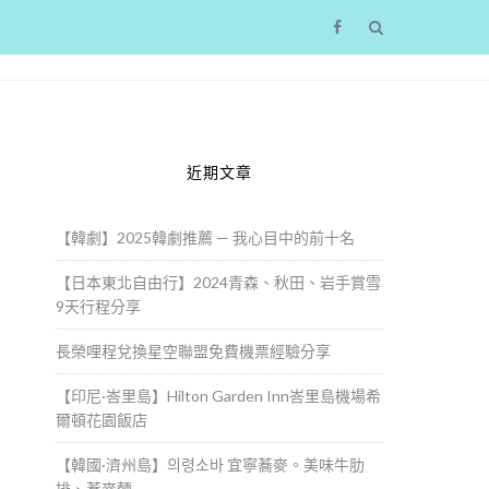
近期文章
【韓劇】2025韓劇推薦 — 我心目中的前十名
【日本東北自由行】2024青森、秋田、岩手賞雪
9天行程分享
長榮哩程兌換星空聯盟免費機票經驗分享
【印尼·峇里島】Hilton Garden Inn峇里島機場希
爾頓花園飯店
【韓國·濟州島】의령소바 宜寧蕎麥。美味牛肋
排、蕎麥麵