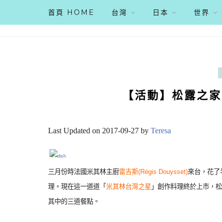
首頁 HOME
台灣
日本
世界
【活動】松露之家
Last Updated on 2017-09-27 by
Teresa
三月份時法國米其林主廚
雷吉斯(Régis Douysset)
來台，花了
理。現在這一道道「
米其林台灣之星
」創作料理終於上市，松
其中的三道餐點。