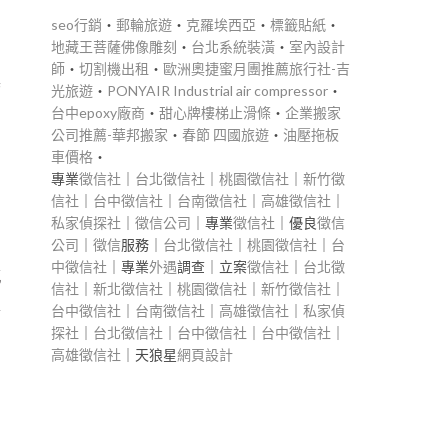
seo行銷
‧
郵輪旅遊
‧
克羅埃西亞
‧
標籤貼紙
‧
地藏王菩薩佛像雕刻
‧
台北系統裝潢
‧
室內設計
師
‧
切割機出租
‧
歐洲奧捷蜜月團推薦旅行社-吉
器
光旅遊
‧
PONYAIR Industrial air compressor
‧
台中epoxy廠商
‧
甜心牌樓梯止滑條
‧
企業搬家
公司推薦-華邦搬家
‧
春節 四國旅遊
‧
油壓拖板
車價格
‧
專業
徵信社
｜
台北徵信社
｜
桃園徵信社
｜
新竹徵
信社
｜
台中徵信社
｜
台南徵信社
｜
高雄徵信社
｜
私家偵探社
｜
徵信公司
｜專業
徵信社
｜優良
徵信
公司
｜
徵信
服務｜
台北徵信社
｜
桃園徵信社
｜
台
中徵信社
｜專業
外遇
調查｜立案
徵信社
｜
台北徵
感
信社
｜
新北徵信社
｜
桃園徵信社
｜
新竹徵信社
｜
家
台中徵信社
｜
台南徵信社
｜
高雄徵信社
｜
私家偵
探社
｜
台北徵信社
｜
台中徵信社
｜
台中徵信社
｜
高雄徵信社
｜天狼星
網頁設計