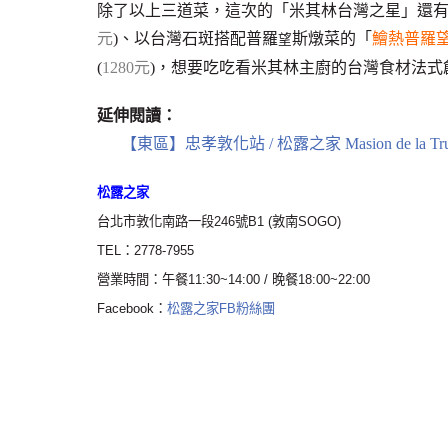
除了以上三道菜，這次的「米其林台灣之星」還
元
)、以台灣石斑搭配普羅
斯燉菜的「
鱠熱普羅
望
(
1280元
)，想要吃吃看米其林主廚的台灣食材法
延伸閱讀：
【東區】忠孝敦化站 / 松露之家 Masion de la Tru
松露之家
台北市敦化南路一段246號B1 (敦南SOGO)
TEL：2778-7955
營業時間：午餐11:30~14:00 / 晚餐18:00~22:00
Facebook：
松露之家FB粉絲團