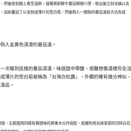
，然後放到鍋上煮至溫熱。接著將新鮮牛番茄稍微川燙，取出後立刻冰鎮以去
，加些蕃茄丁以及刨成薄片的筊白筍，然後倒入一開始的番茄湯就大功告成
再倒入金黃色清澄的番茄湯。
第一次喝到這樣的番茄清湯，味道甜中帶酸，很難想像湯裡完全
刨成薄片的筊白筍被稱為「台灣白松露」，外觀的確有幾分神似
的湯品。
鮮甜，主廚選用同樣有著甜味的屏東木瓜作搭配，底層則用去掉莖部的切碎白花