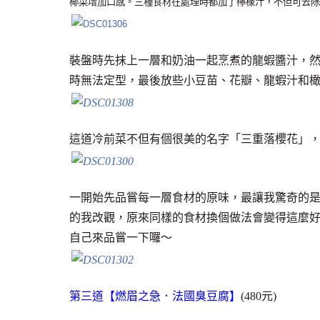
椰菜增加口感。三種食材在處理時都加了檸檬汁，不但可去除
裝盤時先抹上一層和奶油一起烹煮的龍蝦醬汁，
時無法定型，最後放些小豆苗、花瓣、龍蝦汁和
這道冷前菜不但有個很美的名字「三重落櫻花」
一開始先品嘗每一層食材的原味，最讓我驚奇的
的我改觀，原來同樣的食材換個做法會變得這麼
自己來品嘗一下囉～
第三道【燃眉之急．法國臭豆腐】
(480元)