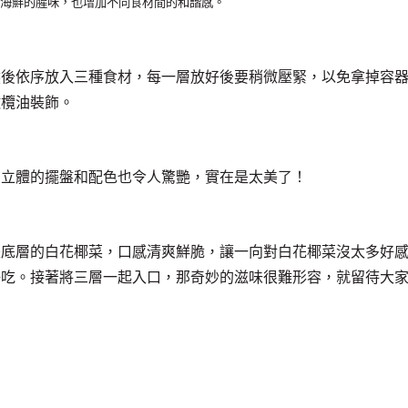
海鮮的腥味，也增加不同食材間的和諧感。
然後依序放入三種食材，每一層放好後要稍微壓緊，以免拿掉容
橄欖油裝飾。
，立體的擺盤和配色也令人驚艷，實在是太美了！
是底層的白花椰菜，口感清爽鮮脆，讓一向對白花椰菜沒太多好
好吃。接著將三層一起入口，那奇妙的滋味很難形容，就留待大