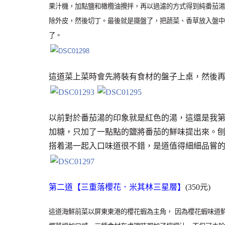
果汁機，加點鹽和橄欖油攪拌，再以過濾的方式得到純番茄湯
除外皮，然後切丁。最後就是擺盤了，把蔬菜、香草放入盤中
了。
這道菜上菜時會先將裝有食材的盤子上桌，然後
以前對於番茄湯的印象就是紅色的湯，這還是我
加糖，只加了一點點的鹽將番茄的鮮味提出來。
搭着湯一起入口味道很不錯，是道值得細細品嘗
第二道【三重落櫻花．米其林三星層】
(350元)
這道海鮮前菜以屏東東港的櫻花蝦為主角， 因為櫻花蝦味道