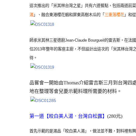
這次推出的「米其林台灣之星」共有六道餐點，包括兩道前菜
湯
」、融合東港櫻花蝦和屏東高樹木瓜的「
三重落櫻花
」和從
師承米其林三星德廚Jean-Claude Bourgueil的雷吉斯
任2013年整年的客座主廚，不但設計出這次的「米其林台
待。
品嘗會一開始由Thomas介紹雷吉斯三月到台灣
地在整理等會兒要示範料理所需要的材料。
第一道【皎白美人湯．台灣白松露】
(280元)
首先示範的是湯品「皎白美人湯」，做法並不難，對料裡有興