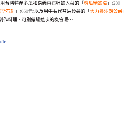
有用台灣特產冬瓜和嘉義東石牡蠣入菜的「
爽瓜精蠣湯
」(
280
望斯石斑
」(
650元
)以及用牛蒡代替馬鈴薯的「
大力蔘沙朗公爵
」
式創作料理，可別錯過這次的機會喔～
ffe