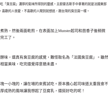
吃「臭豆腐」濃厚的氣味所得到的靈感。主廚雷吉斯手中拿著的就是法國東部
起司，喜歡的人很愛，不喜歡的人聞到就想逃，跟台灣的臭豆腐一樣。
熟，然後兩面乾煎，在表面加上Munster起司和茴香子後稍微
就完工了。
發酵味，還真有臭豆腐的感覺，難怪取名為「法國臭豆腐」。雖
卻相當美味，吃完還覺得意猶未盡。
小塊一小塊的，讓在場的來賓試吃。原本擔心起司味道太重我會
濃厚成熟的風味讓我想起了豆腐乳，還挺好吃的呢！