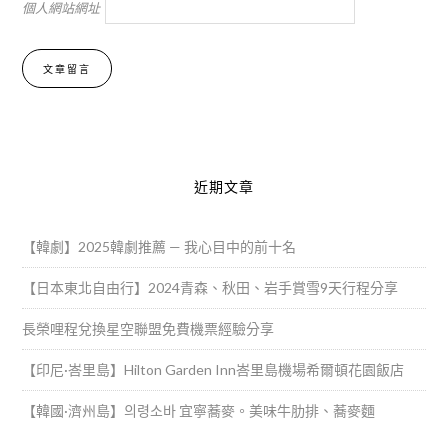
個人網站網址
Alternative:
近期文章
【韓劇】2025韓劇推薦 — 我心目中的前十名
【日本東北自由行】2024青森、秋田、岩手賞雪9天行程分享
長榮哩程兌換星空聯盟免費機票經驗分享
【印尼·峇里島】Hilton Garden Inn峇里島機場希爾頓花園飯店
【韓國·濟州島】의령소바 宜寧蕎麥。美味牛肋排、蕎麥麵