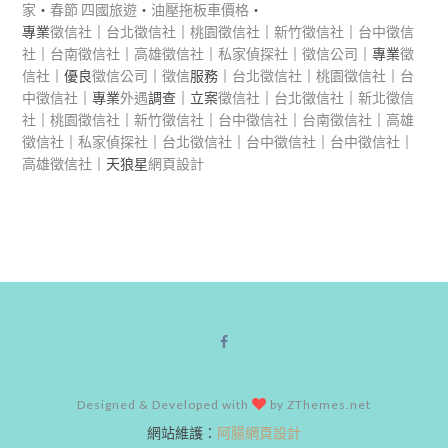
家
‧
春節 四國旅遊
‧
油壓拖板車價格
‧
專業
徵信社
｜
台北徵信社
｜
桃園徵信社
｜
新竹徵信社
｜
台中徵信
社
｜
台南徵信社
｜
高雄徵信社
｜
私家偵探社
｜
徵信公司
｜專業
徵
信社
｜優良
徵信公司
｜
徵信
服務｜
台北徵信社
｜
桃園徵信社
｜
台
中徵信社
｜專業
外遇
調查｜立案
徵信社
｜
台北徵信社
｜
新北徵信
社
｜
桃園徵信社
｜
新竹徵信社
｜
台中徵信社
｜
台南徵信社
｜
高雄
徵信社
｜
私家偵探社
｜
台北徵信社
｜
台中徵信社
｜
台中徵信社
｜
高雄徵信社
｜天狼星
網頁設計
Designed & Developed with
by ZThemes.net
網站維護：
阿腸網頁設計