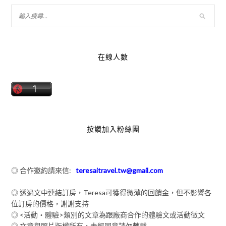
在線人數
按讚加入粉絲團
◎ 合作邀約請來信:
teresaitravel.tw@gmail.com
◎ 透過文中連結訂房，Teresa可獲得微薄的回饋金，但不影響各
位訂房的價格，謝謝支持
◎ <活動‧體驗>類別的文章為跟廠商合作的體驗文或活動徵文
◎ 文章與照片版權所有，未經同意請勿轉載