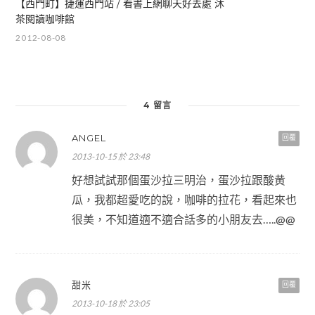
【西門町】捷運西門站 / 看書上網聊天好去處 沐
茶閱讀咖啡館
2012-08-08
4 留言
ANGEL
回覆
2013-10-15 於 23:48
好想試試那個蛋沙拉三明治，蛋沙拉跟酸黄
瓜，我都超愛吃的說，咖啡的拉花，看起來也
很美，不知道適不適合話多的小朋友去…..@@
甜米
回覆
2013-10-18 於 23:05