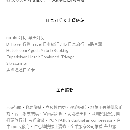
日本訂房＆比價網站
rurubu訂房
樂天訂房
D Travel
近畿Travel
日本旅行
JTB
日本旅行
e路東瀛
Hotels.com
Agoda
Airbnb
Booking
Tripadvisor
HotelsCombined
Trivago
Skyscanner
美國運通白金卡
工商服務
seo行銷
‧
郵輪旅遊
‧
克羅埃西亞
‧
標籤貼紙
‧
地藏王菩薩佛像雕
刻
‧
台北系統裝潢
‧
室內設計師
‧
切割機出租
‧
歐洲奧捷蜜月團
推薦旅行社-吉光旅遊
‧
PONYAIR Industrial air compressor
‧
台
中epoxy廠商
‧
甜心牌樓梯止滑條
‧
企業搬家公司推薦-華邦搬