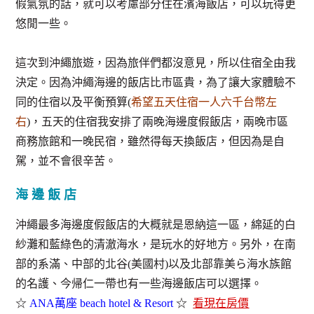
假氣氛的話，就可以考慮部分住在濱海飯店，可以玩得更
悠閒一些。
這次到沖繩旅遊，因為旅伴們都沒意見，所以住宿全由我
決定。因為沖繩海邊的飯店比市區貴，為了讓大家體驗不
同的住宿以及平衡預算(
希望五天住宿一人六千台幣左
右
)，五天的住宿我安排了兩晚海邊度假飯店，兩晚市區
商務旅館和一晚民宿，雖然得每天換飯店，但因為是自
駕，並不會很辛苦。
海 邊 飯 店
沖繩最多海邊度假飯店的大概就是恩納這一區，綿延的白
紗灘和藍綠色的清澈海水，是玩水的好地方。另外，在南
部的系滿、中部的北谷(美國村)以及北部靠美ら海水族館
的名護、今帰仁一帶也有一些海邊飯店可以選擇。
☆
ANA萬座 beach hotel & Resort
☆
看現在房價