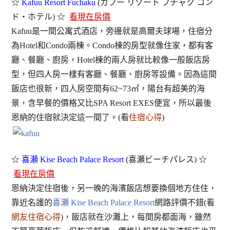
☆
Kafuu Resort Fuchaku
(カフー リゾート フチャク コン
ド・ホテル) ☆
看現在房價
Kafuu是一間公寓式酒店，旁邊就是高爾夫球場，住宿分
為Hotel和Condo兩棟。Condo棟的房型就像住家，都有客
廳、餐廳、廚房，Hotel棟的兩人房就比較像一般飯店房
型，但四人房一樣有客廳、餐廳、廚房等設備。因為這間
飯店也很新，四人房空間有62~73㎡，陽台有超美的海
景，含早餐的價格又比SPA Resort EXES便宜，所以最後
恩納的住宿就決定這一間了。(看
住宿心得
)
☆
喜瀬 Kise Beach Palace Resort
(喜瀬ビーチパレス) ☆
看現在房價
恩納決定住宿後，另一晚的海濱飯店想要換個地方住住，
靠近名護的
喜瀬 Kise Beach Palace Resort
網路評價不錯(看
網友住宿心得
)，飯店就在沙灘上，每間房都面海，雖然