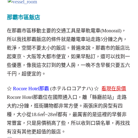
那霸市區飯店
在那霸市區移動主要的交通工具是單軌電車(Monorail)，
所以我找那霸飯店的條件就是離電車站走路5分鐘之內，
乾淨，空間不要太小的飯店。普遍來說，那霸市的飯店比
起東京、大阪等大都市便宜，如果早點訂，還可以找到一
些優惠，像我這次訂到的雙人房，一晚不含早餐只要五六
千円，超便宜的。
☆
Rocore Hotel那霸
(ホテルロコアナハ) ☆
看現在房價
Rocore Hotel那霸位在國際通入口，離「縣廳前站」走路
大約2分鐘，逛街購物都非常方便。兩張床的房型有四
種，大小從18.6㎡~28㎡都有，最厲害的是這裡的早餐非
常豐富，只是房價稍高了些，所以收到口袋名單，再找找
有沒有其他更超值的飯店。