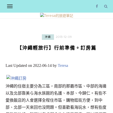
2013-12-09
沖繩
【沖繩輕旅行】行前準備。訂房篇
Last Updated on 2022-06-14 by
Teresa
沖繩的住宿主要分為三區，南部的那霸市區、中部的海邊
以及北部靠美ら海水族館的名護、本部、今歸仁。有些不
愛換飯店的人會選擇全程住市區，購物逛街方便，到中
部、北部一天來回也沒問題。但喜歡看海玩水，想有些度