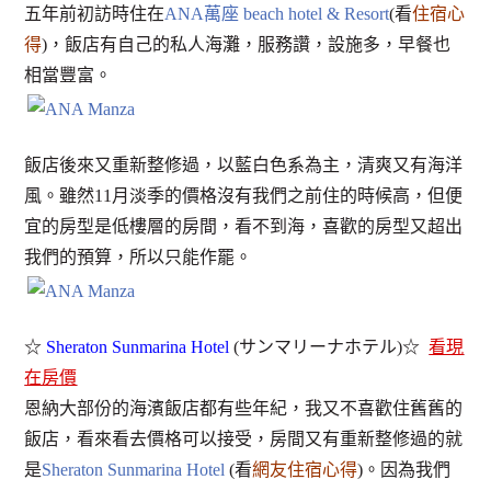
五年前初訪時住在
ANA萬座 beach hotel & Resort
(看
住宿心
得
)，飯店有自己的私人海灘，服務讚，設施多，早餐也
相當豐富。
飯店後來又重新整修過，以藍白色系為主，清爽又有海洋
風。雖然11月淡季的價格沒有我們之前住的時候高，但便
宜的房型是低樓層的房間，看不到海，喜歡的房型又超出
我們的預算，所以只能作罷。
☆
Sheraton Sunmarina Hotel
(サンマリーナホテル)☆
看現
在房價
恩納大部份的海濱飯店都有些年紀，我又不喜歡住舊舊的
飯店，看來看去價格可以接受，房間又有重新整修過的就
是
Sheraton Sunmarina Hotel
(看
網友住宿心得
)。因為我們