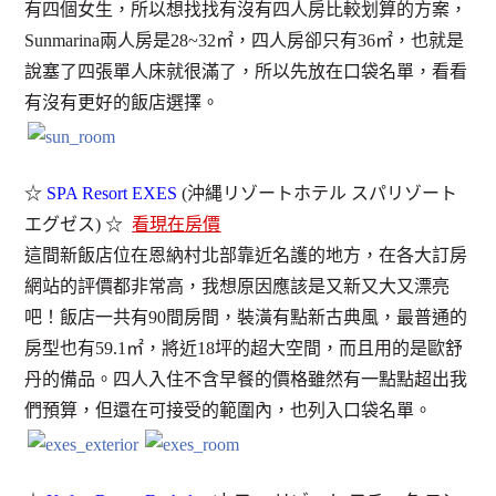
有四個女生，所以想找找有沒有四人房比較划算的方案，
Sunmarina兩人房是28~32㎡，四人房卻只有36㎡，也就是
說塞了四張單人床就很滿了，所以先放在口袋名單，看看
有沒有更好的飯店選擇。
☆
SPA Resort EXES
(沖縄リゾートホテル スパリゾート
エグゼス) ☆
看現在房價
這間新飯店位在恩納村北部靠近名護的地方，在各大訂房
網站的評價都非常高，我想原因應該是又新又大又漂亮
吧！飯店一共有90間房間，裝潢有點新古典風，最普通的
房型也有59.1㎡，將近18坪的超大空間，而且用的是歐舒
丹的備品。四人入住不含早餐的價格雖然有一點點超出我
們預算，但還在可接受的範圍內，也列入口袋名單。