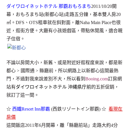
ダイワロイネットホテル 那覇おもろまち
2011/10/20開
幕，おもろまち站(新都心站)走路五分鐘，基本雙人房20
㎡。DFS、OTS租車就在斜對面，離Naha Main Place也很
近，逛街方便。大廳有小孩遊戲區，帶點休閒風，適合親
子住宿。
不論以房間大小，新舊、或是附近好逛程度來說，都是新
都心 > 國際通 > 縣廳前，所以網路上以新都心這間最熱
門，不過對我來說差別不大，所以看到
Booing.com
訂房網
站有
ダイワロイネットホテル 沖縄県庁前
的五折促銷，
就訂了這一間。
☆
西鐵Resort Inn那霸
(西鉄リゾートイン那覇) ☆
看現在
房價
這間飯店2011年6月開幕，離「縣廳前站」走路大約4分