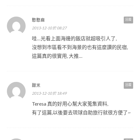
憨憨麻
回覆
2013-12-10 於 08:27
哇…光看上面海邊的飯店就超吸引人了,
沒想到巿區看不到海景的也有這麼讚的民宿,
這篇真的很實用, 大推…
甜米
回覆
2013-12-10 於 18:49
Teresa 真的好用心幫大家蒐集資料,
有了這篇,以後要去琉球自助旅行就很方便了~