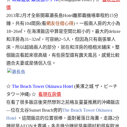
價
2013年2月才全新開幕瀨長島Hotel離那霸機場車程約15分
鐘，共有104間房(看
網友住宿心得
)。一般兩人房的大小為
18~26㎡，在海濱飯店中算是空間比較小的。最大的deluxe
和洋房為31~32㎡，可容納2~5人，但因為只有兩張單人
床，所以超過兩人的部分，就在和洋房的榻榻米鋪床。整
個飯店看起來很高級，有些房型還有露天風呂，感覺比較
適合夫妻或是情侶入住。
☆
The Beach Tower Okinawa Hotel
(美濱之城 ザ・ビーチ
タワー沖縄) ☆
看現在房價
在看了很多飯店後突然想到之前格友蔓蔓推薦的沖繩飯店
—位在北谷Sunset Beach旁的
The Beach Tower Okinawa
Hotel
。這間飯店的位置很棒，面對著落日海灘，走路2分
鐘就是AEON大賣場，多走幾分鐘就是美國村和很有歐洲