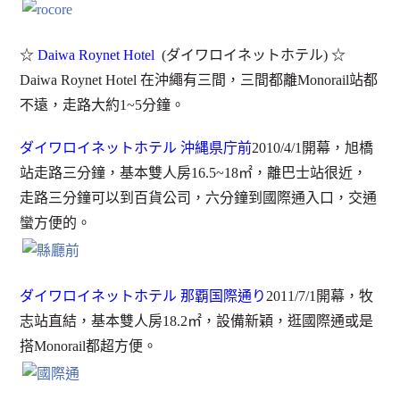
☆
Daiwa Roynet Hotel
(ダイワロイネットホテル) ☆
Daiwa Roynet Hotel 在沖繩有三間，三間都離Monorail站都
不遠，走路大約1~5分鐘。
ダイワロイネットホテル 沖縄県庁前
2010/4/1開幕，旭橋
站走路三分鐘，基本雙人房16.5~18㎡，離巴士站很近，
走路三分鐘可以到百貨公司，六分鐘到國際通入口，交通
蠻方便的。
ダイワロイネットホテル 那覇国際通り
2011/7/1開幕，牧
志站直結，基本雙人房18.2㎡，設備新穎，逛國際通或是
搭Monorail都超方便。