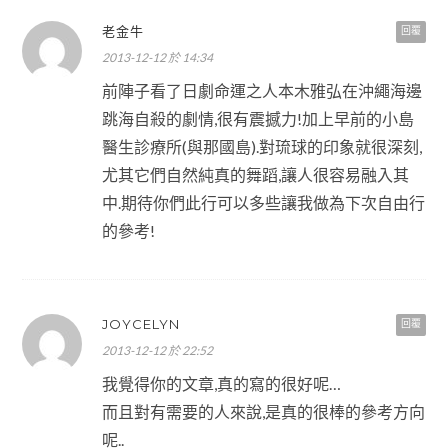
老金牛
回覆
2013-12-12 於 14:34
前陣子看了日劇命運之人本木雅弘在沖繩海邊
跳海自殺的劇情,很有震撼力!加上早前的小島
醫生診療所(與那國島).對琉球的印象就很深刻,
尤其它們自然純真的舞蹈,讓人很容易融入其
中.期待你們此行可以多些讓我做為下次自由行
的參考!
JOYCELYN
回覆
2013-12-12 於 22:52
我覺得你的文章,真的寫的很好呢…
而且對有需要的人來說,是真的很棒的參考方向
呢..