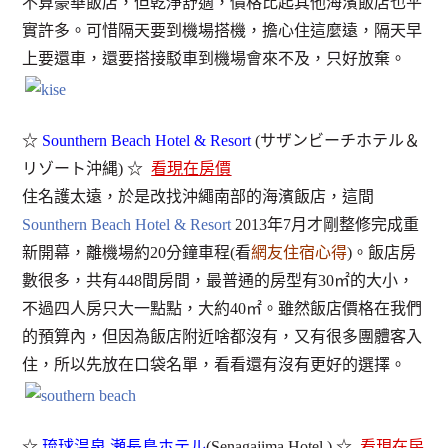
不算豪華飯店，但乾淨舒適，價格比起其他海濱飯店也平
實許多。可惜隔天要到機場搭機，擔心住這麼遠，隔天早
上要還車，還要搭接駁車到機場會來不及，只好放棄。
☆
Sounthern Beach Hotel & Resort
(サザンビーチホテル＆
リゾート沖縄) ☆
看現在房價
住名護太遠，於是改找沖繩南部的海濱飯店，這間
Sounthern Beach Hotel & Resort
2013年7月才剛整修完成重
新開幕，離機場約20分鐘車程(看
網友住宿心得
)。飯店房
數很多，共有448間房間，最普通的房型有30㎡的大小，
不過四人房只大一點點，大約40㎡。雖然飯店價格在我們
的預算內，但因為飯店附近啥都沒有，又有很多團體客入
住，所以先放在口袋名單，看看還有沒有更好的選擇。
☆
琉球温泉 瀬長島ホテル
(Senagajima Hotel ) ☆
看現在房