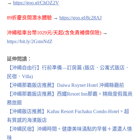
→
https://goo.gl/ChOZ2V
89折慶良間潛水體驗
→
https://goo.gl/8c28AJ
沖繩租車台幣1029元/天起(含免責補償保險)
→
https://bit.ly/2GmsNdZ
延伸閱讀：
【沖繩自由行】行前準備—訂房篇 (飯店．公寓式飯店．
民宿．Villa)
【沖繩那霸飯店推薦】Daiwa Roynet Hotel 沖繩縣廳前
【沖繩那霸飯店推薦】西鐵Resort Inn那霸。精緻度假風商
務旅館
【沖繩飯店推薦】Kafuu Resort Fuchaku Condo-Hotel。超
有質感的海濱飯店
【沖繩民宿】沖繩時間。健康美味滿點的早餐＋濃濃人情
味