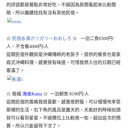
的評語都是餐點非常好吃，不過因為房間看起來比較簡
陋，所以繼續找找有沒有其他民宿。
☆
民宿糸満ガリガリーおおしろ
☆ 一泊二食6500円/
人，不含餐4000円/人
這間民宿外觀就是沖繩傳統的老房子，提供的餐食也是家
庭式沖繩料理，感覺很有味道，可惜我想入住的日期已經
客滿了。
☆ 南城
海坐Kaiza
☆ 一泊朝食 8190円/人
這間民宿的風格我很喜歡，感覺很舒服，可以慢慢地享受
那裡的生活，右下角的風呂是露天的，天氣好的時候抬頭
就可以看到星星。不過價位上比較高一些，超出這次的預
算，所以只能留待下次了。