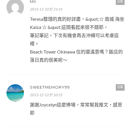
MII
回覆
2013-12-10 於 21:41
Teresa整理的真的好詳盡，&quot;☆ 南城 海坐
Kaiza ☆ &quot;這間看起來很不錯耶，
筆記筆記，下次有機會再去沖繩可以考慮這
裡。
Beach Tower Okinawa 住的還滿意嗎？飯店的
落日真的很美呢～
SWEETMEMORY99
回覆
2013-12-12 於 10:55
謝謝Joycelyn這麼捧場，常常幫我推文，感恩
耶