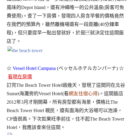
風味的Depot Island，還有沖繩唯一的公共溫泉(房客可免
費使用)。查了一下房價，發現四人房含早餐的價格竟然
在我們的預算內，雖然離機場還有一段距離(40分鐘車
程)，但只要提早一點出發就好，於是 就決定住這間飯
店了。
☆
Vessel Hotel Campana
(ベッセルホテルカンパーナ) ☆
看現在房價
訂完The Beach Tower Hotel過幾天，發現了這間同在北谷
Sunset海灘旁的Vessel Hotel(看
網友住宿心得
)。這間飯店
2012年3月才剛開幕，所有房型都有海景，價格比The
Beach Tower Hotel 親民，還有面海的大浴場可以泡澡，
CP值很高。下次如果旺季前往，住不起The Beach Tower
Hotel，我應該會來住這間。