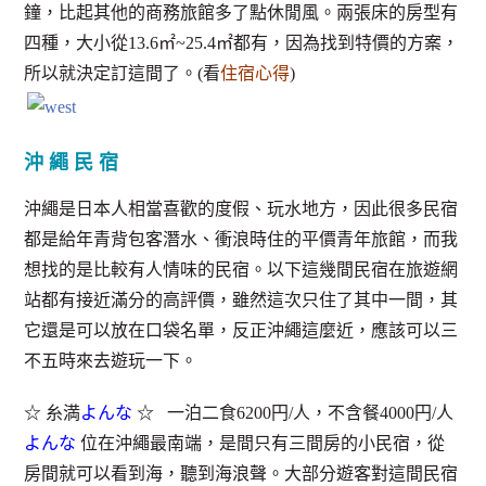
鐘，比起其他的商務旅館多了點休閒風。兩張床的房型有
四種，大小從13.6㎡~25.4㎡都有，因為找到特價的方案，
所以就決定訂這間了。(看
住宿心得
)
沖 繩 民 宿
沖繩是日本人相當喜歡的度假、玩水地方，因此很多民宿
都是給年青背包客潛水、衝浪時住的平價青年旅館，而我
想找的是比較有人情味的民宿。以下這幾間民宿在旅遊網
站都有接近滿分的高評價，雖然這次只住了其中一間，其
它還是可以放在口袋名單，反正沖繩這麼近，應該可以三
不五時來去遊玩一下。
☆ 糸満
よんな
☆ 一泊二食6200円/人，不含餐4000円/人
よんな
位在沖繩最南端，是間只有三間房的小民宿，從
房間就可以看到海，聽到海浪聲。大部分遊客對這間民宿