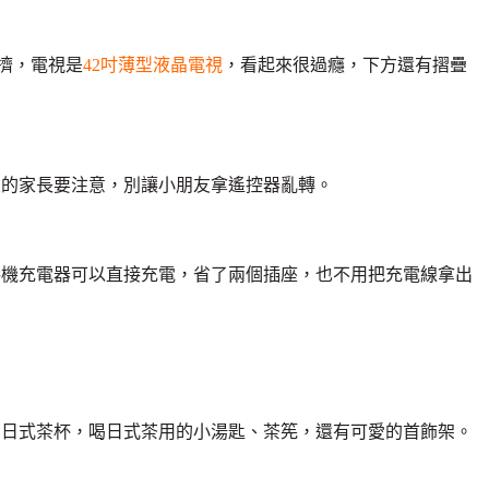
太擠，電視是
42吋薄型液晶電視
，看起來很過癮，下方還有摺疊
友的家長要注意，別讓小朋友拿遙控器亂轉。
手機充電器可以直接充電，省了兩個插座，也不用把充電線拿出
、日式茶杯，喝日式茶用的小湯匙、茶筅，還有可愛的首飾架。