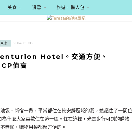
美食
滑雪
旅遊．懶人包
2014-12-08
東京
turion Hotel。交通方便、
CP值高
、池袋、新宿一帶，平常都住在較安靜區域的我，這趟住了一間
l，終於明白為什麼大家喜歡住在這一區。住在這裡，光是步行可到的購物
也不無聊，購物用餐都超方便的。