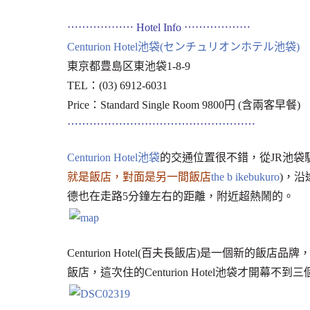
⋯⋯⋯⋯⋯⋯ Hotel Info ⋯⋯⋯⋯⋯⋯
Centurion Hotel池袋(センチュリオンホテル池袋)
東京都豊島区東池袋1-8-9
TEL：(03) 6912-6031
Price：Standard Single Room 9800円 (含兩客早餐
⋯⋯⋯⋯⋯⋯⋯⋯⋯⋯⋯⋯⋯⋯⋯⋯⋯
Centurion Hotel池袋
的交通位置很不錯，從JR池袋
就是飯店，對面是另一間飯店
the b ikebukuro
)，沿
德也在走路5分鐘左右的距離，附近超熱鬧的。
Centurion Hotel(百夫長飯店)是一個新
飯店，這次住的Centurion Hotel池袋才開幕不到