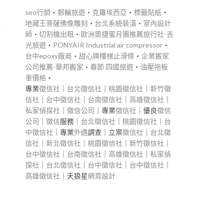
seo行銷
‧
郵輪旅遊
‧
克羅埃西亞
‧
標籤貼紙
‧
地藏王菩薩佛像雕刻
‧
台北系統裝潢
‧
室內設計
裡
師
‧
切割機出租
‧
歐洲奧捷蜜月團推薦旅行社-吉
光旅遊
‧
PONYAIR Industrial air compressor
‧
台中epoxy廠商
‧
甜心牌樓梯止滑條
‧
企業搬家
公司推薦-華邦搬家
‧
春節 四國旅遊
‧
油壓拖板
車價格
‧
專業
徵信社
｜
台北徵信社
｜
桃園徵信社
｜
新竹徵
信社
｜
台中徵信社
｜
台南徵信社
｜
高雄徵信社
｜
私家偵探社
｜
徵信公司
｜專業
徵信社
｜優良
徵信
公司
｜
徵信
服務｜
台北徵信社
｜
桃園徵信社
｜
台
中徵信社
｜專業
外遇
調查｜立案
徵信社
｜
台北徵
信社
｜
新北徵信社
｜
桃園徵信社
｜
新竹徵信社
｜
台中徵信社
｜
台南徵信社
｜
高雄徵信社
｜
私家偵
探社
｜
台北徵信社
｜
台中徵信社
｜
台中徵信社
｜
高雄徵信社
｜天狼星
網頁設計