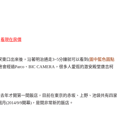
)
看現在房價
駅東口出來後，沿著明治通走3~5分鐘就可以看到(
圖中藍色圓點
途會經過Parco、BIC CAMERA，很多人愛逛的激安殿堂唐吉柯
的飯店品牌，去年才開第一間飯店，目前在東京的赤坂、上野、池袋共有四
三個月(2014/9/9開幕)，是間非常新的飯店。