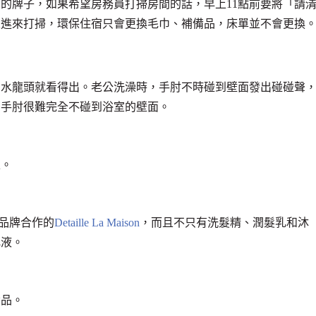
的牌子，如果希望房務員打掃房間的話，早上11點前要將「請
人進來打掃，環保住宿只會更換毛巾、補備品，床單並不會更換
用水龍頭就看得出。老公洗澡時，手肘不時碰到壁面發出碰碰聲
，手肘很難完全不碰到浴室的壁面。
上。
品牌合作的
Detaille La Maison
，而且不只有洗髮精、潤髮乳和沐
乳液。
備品。