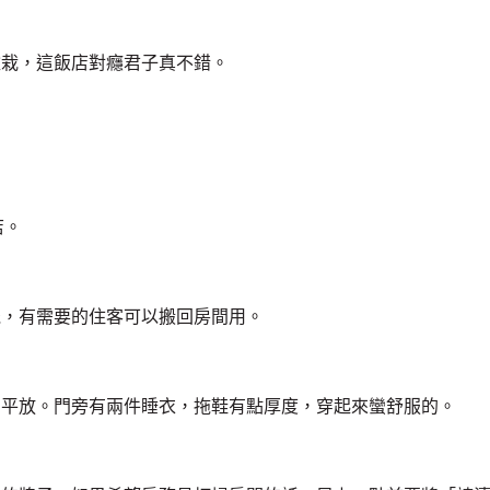
盆栽，這飯店對癮君子真不錯。
店。
機，有需要的住客可以搬回房間用。
開平放。門旁有兩件睡衣，拖鞋有點厚度，穿起來蠻舒服的。