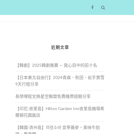
近期文章
【韓劇】2025韓劇推薦 — 我心目中的前十名
【日本東北自由行】2024青森、秋田、岩手賞雪
9天行程分享
長榮哩程兌換星空聯盟免費機票經驗分享
【印尼·峇里島】Hilton Garden Inn峇里島機場希
位
爾頓花園飯店
【韓國·濟州島】의령소바 宜寧蕎麥。美味牛肋
排、蕎麥麵