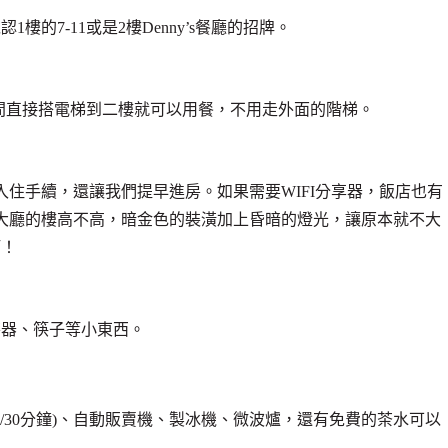
的7-11或是2樓Denny’s餐廳的招牌。
從房間直接搭電梯到二樓就可以用餐，不用走外面的階梯。
入住手續，還讓我們提早進房。如果需要WIFI分享器，飯店也有
。大廳的樓高不高，暗金色的裝潢加上昏暗的燈光，讓原本就不大
啊！
漆器、筷子等小東西。
0円/30分鐘)、自動販賣機、製冰機、微波爐，還有免費的茶水可以