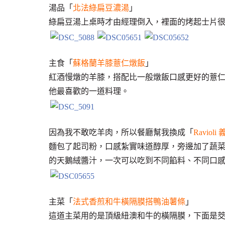
湯品「
北法綠扁豆濃湯
」
綠扁豆湯上桌時才由經理倒入，裡面的烤起士片
主食「
蘇格蘭羊膝薏仁燉飯
」
紅酒慢燉的羊膝，搭配比一般燉飯口感更好的薏
他最喜歡的一道料理。
因為我不敢吃羊肉，所以餐廳幫我換成「
Raviol
麵包了起司粉，口感紮實味道醇厚，旁邊加了蔬菜
的天鵝絨醬汁，一次可以吃到不同餡料、不同口
主菜「
法式香煎和牛橫隔膜搭鴨油薯條
」
這道主菜用的是頂級紐澳和牛的橫隔膜，下面是