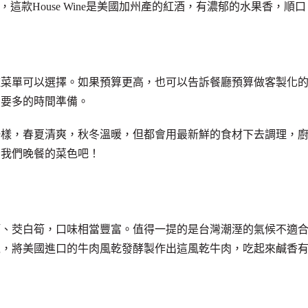
e，這款House Wine是美國加州產的紅酒，有濃郁的水果香，順口
三種菜單可以選擇。如果預算更高，也可以告訴餐廳預算做客製化
需要多的時間準備。
一樣，春夏清爽，秋冬溫暖，但都會用最新鮮的食材下去調理，
看我們晚餐的菜色吧！
筍、茭白筍，口味相當豐富。值得一提的是台灣潮溼的氣候不適
境，將美國進口的牛肉風乾發酵製作出這風乾牛肉，吃起來鹹香