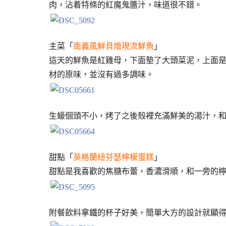
肉，沾着特條的紅魔鬼醬汁，味道很不錯。
主菜「
南義風鮮貝燴現流鮮魚
」
這天的鮮魚是紅雞母，下面墊了大頭菜泥，上面
材的原味，並沒有過多調味。
生蠔個頭不小，烤了之後殼裡充滿鮮美的湯汁，
甜點「
英格蘭紐芬瑟檸檬蛋糕
」
甜點是我喜歡的焦糖布蕾，香濃滑順，和一旁的
附餐飲料拿鐵的杯子好美，簡單大方的設計就顯