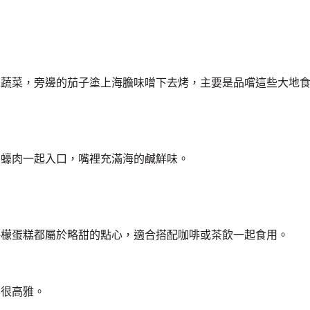
是蔬菜，旁邊的茄子塗上海膽味噌下去烤，主要是品嚐這些大地
和蠔肉一起入口，嘴裡充滿海的鹹鮮味。
檸檬蛋糕都屬於略甜的點心，適合搭配咖啡或茶飲一起食用。
得很高雅。