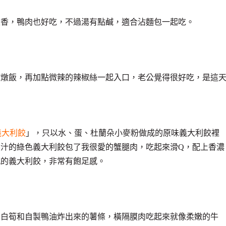
很香，鴨肉也好吃，不過湯有點鹹，適合沾麵包一起吃。
仁燉飯，再加點微辣的辣椒絲一起入口，老公覺得很好吃，是這
i 義大利餃
」，只以水、蛋、杜蘭朵小麥粉做成的原味義大利餃裡
汁的綠色義大利餃包了我很愛的蟹腿肉，吃起來滑Q，配上香濃
感的義大利餃，非常有飽足感。
茭白筍和自製鴨油炸出來的薯條，橫隔膜肉吃起來就像柔嫩的牛