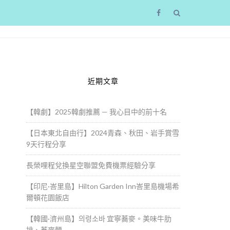
近期文章
【韓劇】2025韓劇推薦 — 我心目中的前十名
【日本東北自由行】2024青森、秋田、岩手賞雪
9天行程分享
長榮哩程兌換星空聯盟免費機票經驗分享
【印尼·峇里島】Hilton Garden Inn峇里島機場希
爾頓花園飯店
【韓國·濟州島】의령소바 宜寧蕎麥。美味牛肋
排、蕎麥麵