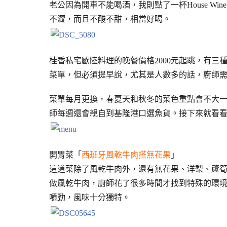
老公因為開車不能喝酒，我則點了一杯House Win
不澀，而且不酸不甜，相當好喝。
桂香私宅歐陸料理的晚餐價格2000元起跳，有
菜單，但必須提早說，尤其是人數多的話，廚師
菜單每月更換，春夏天和秋冬的菜色重點會不大
師每週還會親自到基隆港口選魚貨。接下來就看
開胃菜「
西班牙風乾牛肉搭無花果
」
這道菜除了風乾牛肉外，還有無花果、洋梨、蘆
做風乾牛肉，廚師花了很多時間才找到特殊的環
嚼勁，風味十分獨特。