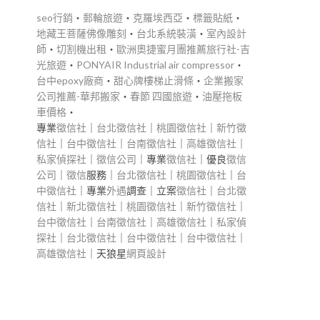
seo行銷
‧
郵輪旅遊
‧
克羅埃西亞
‧
標籤貼紙
‧
地藏王菩薩佛像雕刻
‧
台北系統裝潢
‧
室內設計
師
‧
切割機出租
‧
歐洲奧捷蜜月團推薦旅行社-吉
光旅遊
‧
PONYAIR Industrial air compressor
‧
台中epoxy廠商
‧
甜心牌樓梯止滑條
‧
企業搬家
公司推薦-華邦搬家
‧
春節 四國旅遊
‧
油壓拖板
車價格
‧
專業
徵信社
｜
台北徵信社
｜
桃園徵信社
｜
新竹徵
信社
｜
台中徵信社
｜
台南徵信社
｜
高雄徵信社
｜
私家偵探社
｜
徵信公司
｜專業
徵信社
｜優良
徵信
公司
｜
徵信
服務｜
台北徵信社
｜
桃園徵信社
｜
台
多
中徵信社
｜專業
外遇
調查｜立案
徵信社
｜
台北徵
信社
｜
新北徵信社
｜
桃園徵信社
｜
新竹徵信社
｜
台中徵信社
｜
台南徵信社
｜
高雄徵信社
｜
私家偵
探社
｜
台北徵信社
｜
台中徵信社
｜
台中徵信社
｜
高雄徵信社
｜天狼星
網頁設計