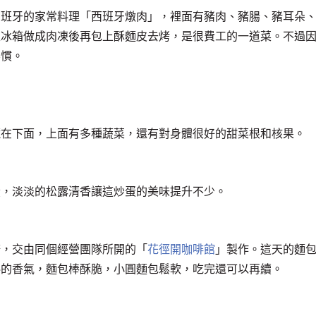
西班牙的家常料理「西班牙燉肉」，裡面有豬肉、豬腸、豬耳朵
入冰箱做成肉凍後再包上酥麵皮去烤，是很費工的一道菜。不過
不慣。
藏在下面，上面有多種蔬菜，還有對身體很好的甜菜根和核果。
蛋，淡淡的松露清香讓這炒蛋的美味提升不少。
譜，交由同個經營團隊所開的「
花徑開咖啡館
」製作。這天的麵
料的香氣，麵包棒酥脆，小圓麵包鬆軟，吃完還可以再續。