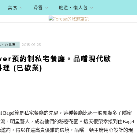
美食
滑雪
旅遊．懶人包
2015-01-23
記。台北市
ower預約制私宅餐廳。品嚐現代歐
理 (已歇業)
l Bagel算是私宅餐廳的先驅，這種餐廳比起一般餐廳多了隱密
，明星藝人，成為他們的秘密花園。這天很榮幸接到由Bagel
私宅餐廳邀約，得以在這高貴優雅的環境，品嚐一頓主廚用心設計的現