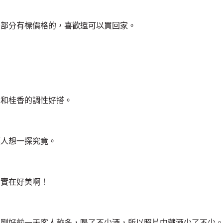
，部分有標價格的，喜歡還可以買回家。
，和桂香的調性好搭。
讓人想一探究竟。
，實在好美啊！
，剛好前一天客人較多，喝了不少酒，所以照片中藏酒少了不少