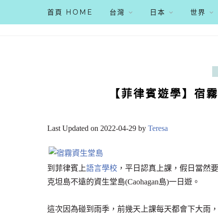
首頁 HOME
台灣
日本
世界
【菲律賓遊學】宿霧
Last Updated on 2022-04-29 by
Teresa
到菲律賓上
語言學校
，平日認真上課，假日當然
克坦島不遠的資生堂島(Caohagan島)一日遊。
這次因為碰到雨季，前幾天上課每天都會下大雨