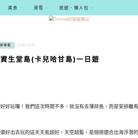
美食
滑雪
旅遊．懶人包
2015-12-17
菲律賓
資生堂島(卡兒哈甘島)一日遊
要好好玩囉！我們這次時間不多，就沒有去薄荷島，而是安排離
，還好出去玩的這天天氣超好，天空超藍，是個很適合出海浮潛