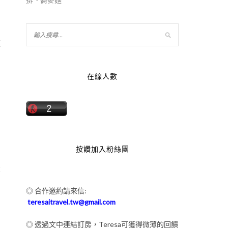
座
在線人數
按讚加入粉絲團
的
大
◎ 合作邀約請來信:
teresaitravel.tw@gmail.com
◎ 透過文中連結訂房，Teresa可獲得微薄的回饋