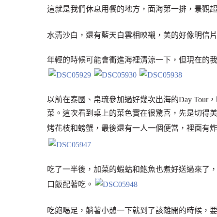
這就是我們休息用餐的地方，面海第一排，景觀
水清沙白，還有藍天白雲相映襯，美的好像明信
年輕的時候可能會衝進海裡清涼一下，但現在的
以前在泰國、帛琉參加過好幾次出海的Day Tou
菜。這次看到桌上的菜色實在很驚喜，先是切得
烤花枝和螃蟹，最後還有一人一個便當，裡面有
吃了一半後，加菜的蝦蛄和鮑魚也煮好送過來了
口飯配著吃。
吃飽喝足，躺著小憩一下就到了該離開的時候，