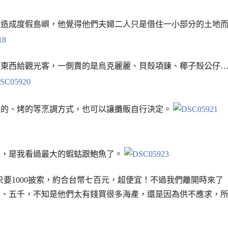
改造成度假島嶼，他覺得他們夫婦二人只是借住一小部分的土地
賣東西給觀光客，一側賣的是烏克麗麗、貝殼項鍊、椰子殼公仔
蒸的、烤的等烹調方式，也可以讓攤販自行決定。
張，是我看過最大的蝦蛄跟鮑魚了。
果只要1000披索，約合台幣七百元，超便宜！不過我們離開時來了
千、五千，不知是他們太有錢買很多海產，還是因為供不應求，