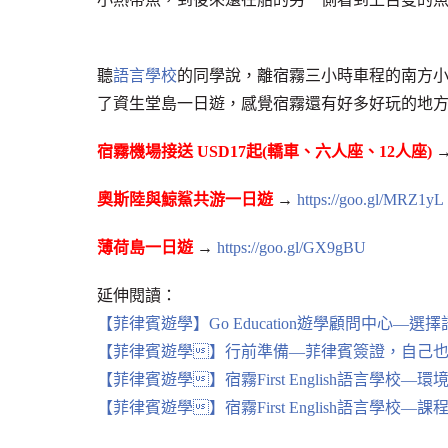
聽
語言學校
的同學說，離宿霧三小時車程的南方小鎮
了資生堂島一日遊，感覺宿霧還有好多好玩的地
宿霧機場接送 USD17起(轎車、六人座、12人座)
→ 
奧斯陸與鯨鯊共游一日遊
→
https://goo.gl/MRZ1yL
薄荷島一日遊
→
https://goo.gl/GX9gBU
延伸閱讀：
【菲律賓遊學】Go Education遊學顧問中心—選
【菲律賓遊學】行前準備—菲律賓簽證，自己
【菲律賓遊學】宿霧First English語言學校—
【菲律賓遊學】宿霧First English語言學校