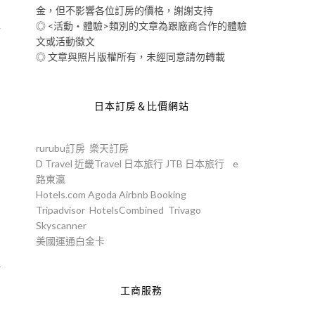
金，但不影響各位訂房的價格，謝謝支持
◎ <活動‧體驗>類別的文章為跟廠商合作的體驗
而
文或活動徵文
◎ 文章與照片版權所有，未經同意請勿轉載
…
日本訂房＆比價網站
rurubu訂房
樂天訂房
D Travel
近畿Travel
日本旅行
JTB
日本旅行
e
路東瀛
Hotels.com
Agoda
Airbnb
Booking
Tripadvisor
HotelsCombined
Trivago
Skyscanner
美國運通白金卡
所
工商服務