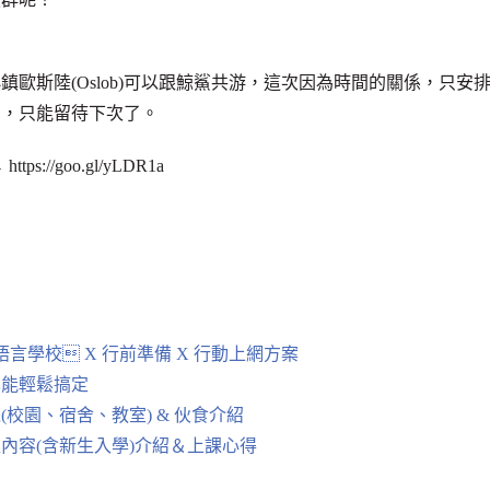
歐斯陸(Oslob)可以跟鯨鯊共游，這次因為時間的關係，只安
方，只能留待下次了。
https://goo.gl/yLDR1a
擇語言學校 X 行前準備 X 行動上網方案
也能輕鬆搞定
環境(校園、宿舍、教室) & 伙食介紹
—課程內容(含新生入學)介紹＆上課心得