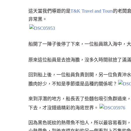
這天當我們導遊的是
T&K Travel and Tours
的老闆倉田
非常黑。
船開了一陣子後停了下來，一位船員跳入海中，
原來這位船員是去撿海膽，沒多久時間就撿了滿滿
回到船上後，一位船員負責剖開，另一位負責沖
膽肉好少，不知是季節還是品種的關係呢？
來到浮潛的地方，船長丟了些麵包吸引魚群過來
下去，才沒錯過精彩的海底世界。
因為黑色斑紋的熱帶魚不怕人，所以最容易看到
小熱帶魚，到後來還在船的另一側看到上百隻的