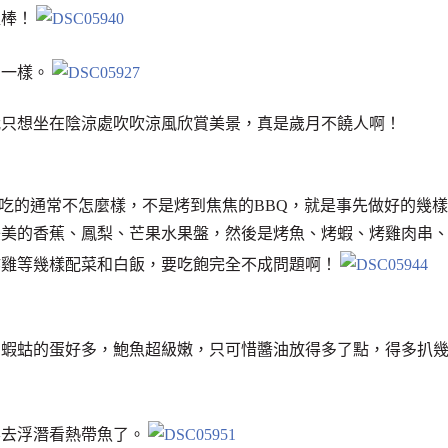
超棒！
片一樣。
我只想坐在陰涼處吹吹涼風欣賞美景，真是歲月不饒人啊！
r，吃的通常不怎麼樣，不是烤到焦焦的BBQ，就是事先做好的幾樣
美美的香蕉、鳳梨、芒果水果盤，然後是烤魚、烤蝦、烤雞肉串
炸雞等幾樣配菜和白飯，要吃飽完全不成問題啊！
，蝦蛄的蛋好多，鮑魚超級嫩，只可惜醬油放得多了點，得多扒
要去浮潛看熱帶魚了。