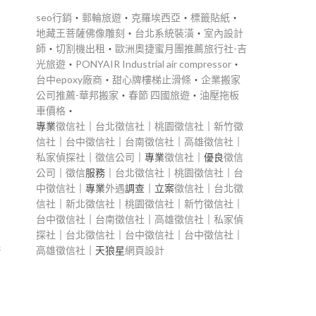
seo行銷
‧
郵輪旅遊
‧
克羅埃西亞
‧
標籤貼紙
‧
地藏王菩薩佛像雕刻
‧
台北系統裝潢
‧
室內設計
師
‧
切割機出租
‧
歐洲奧捷蜜月團推薦旅行社-吉
光旅遊
‧
PONYAIR Industrial air compressor
‧
台中epoxy廠商
‧
甜心牌樓梯止滑條
‧
企業搬家
公司推薦-華邦搬家
‧
春節 四國旅遊
‧
油壓拖板
車價格
‧
專業
徵信社
｜
台北徵信社
｜
桃園徵信社
｜
新竹徵
信社
｜
台中徵信社
｜
台南徵信社
｜
高雄徵信社
｜
私家偵探社
｜
徵信公司
｜專業
徵信社
｜優良
徵信
、
公司
｜
徵信
服務｜
台北徵信社
｜
桃園徵信社
｜
台
中徵信社
｜專業
外遇
調查｜立案
徵信社
｜
台北徵
信社
｜
新北徵信社
｜
桃園徵信社
｜
新竹徵信社
｜
台中徵信社
｜
台南徵信社
｜
高雄徵信社
｜
私家偵
探社
｜
台北徵信社
｜
台中徵信社
｜
台中徵信社
｜
幾
高雄徵信社
｜天狼星
網頁設計