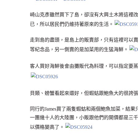
崎山克彥雖然買下了島，卻沒有大興土木將這裡
已，所以居民們仍維持著原來的生活。
走到島的盡頭，是島上的販賣部，只有這裡可以
等紀念品，另一側賣的是加菜用的生猛海鮮。
客人買好海鮮後會由攤販代為料理，可以指定要
貝類、螃蟹看起來還好，但蝦蛄跟鮑魚大的很誇
同行的James買了兩隻蝦蛄和兩個鮑魚加菜，結
一團幾十人的大陸團，小販跟他們的開價都是三
以價格變高了。