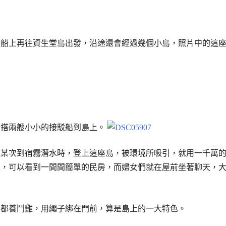
大船上再往資生堂島出發，沿途還會經過幾個小島，照片中的這
分搭兩艘小小的接駁船到島上。
他某次到宿霧潛水時，登上這座島，被環境所吸引，就用一千萬
區，可以看到一間間簡單的民房，而婦女們就在屋前坐著聊天，
戶都養鬥雞，用繩子綁在門前，算是島上的一大特色。