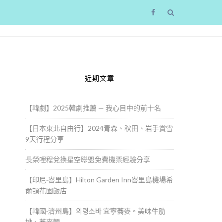
近期文章
【韓劇】2025韓劇推薦 — 我心目中的前十名
【日本東北自由行】2024青森、秋田、岩手賞雪
9天行程分享
長榮哩程兌換星空聯盟免費機票經驗分享
馬
【印尼·峇里島】Hilton Garden Inn峇里島機場希
爾頓花園飯店
【韓國·濟州島】의령소바 宜寧蕎麥。美味牛肋
的
排、蕎麥麵