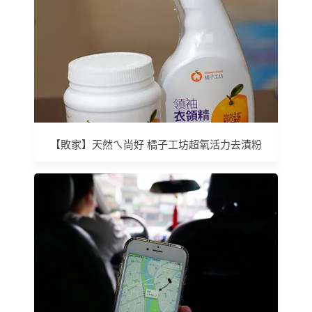
【敗家】天然ㄟ尚好 橘子工坊超氧活力去漬粉