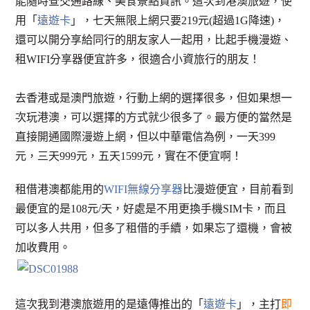
能隨時查交通路線、美食景點資訊。這次到港澳旅遊，使
用「
遠遊卡
」，七天無限上網只要219元(超過1G降速)，
還可以開分享給同行的朋友家人一起用，比起手機漫遊、
租WIFI分享器便宜許多，很適合小資旅行的朋友！
去香港或是澳門旅遊，行動上網的選擇很多，但如果想一
次玩港澳，可以選擇的方式就少很多了。最方便的當然是
直接開通國際漫遊上網，但以中華電信為例，一天399
元，三天999元，五天1599元，實在不便宜啊！
租借港澳都能用的
WIFI無線分享器
比漫遊便宜，目前看到
最便宜的是108元/天，好處是不用更換手機SIM卡，而且
可以多人共用，但多了租借的手續，如果忘了還機，會被
加收費用。
這次我到港澳旅遊用的是遠傳推出的「
遠遊卡
」，主打
即