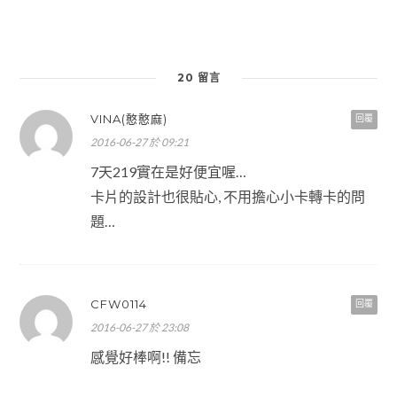
20 留言
VINA(憨憨麻)
回覆
2016-06-27 於 09:21
7天219實在是好便宜喔…
卡片的設計也很貼心, 不用擔心小卡轉卡的問
題…
CFW0114
回覆
2016-06-27 於 23:08
感覺好棒啊!! 備忘