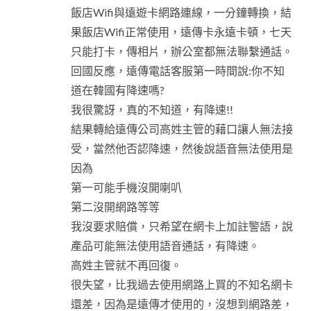
飯店Wifi與遠遊卡網路連線，一分鐘轉換，結
果飯店Wifi正常使用，遠傳卡永遠卡頓，七天
只能打卡，傳相片，辦公室都無法聯繫通話。
回國反應，遠傳電話客服第一時間說:你不知
道在韓國有降速嗎?
我很驚訝，真的不知道，有降速!!
結果轉給遠傳公司高姓主管的藉口讓人無法接
受，當然他否認降速，然後說語音無法使用是
因為
第一可能手機沒開喇叭
第二沒開網路等等
我沒要求賠償，只希望在網卡上加註警語，說
產品可能無法使用語音通話，有降速。
高姓主管就不再回復。
很失望，比我過去使用網路上買的不知名網卡
還差，因為是遠傳才使用的，沒想到網路差，