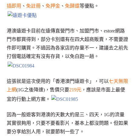
插即用
、
免註冊
、
免押金
、
免歸還
等優點。
港澳遠遊卡目前在遠傳直營門市、加盟門市、estore網路
門市都買得到，部分卡別還有在四大超商販賣，不需要證
件即可購買。不過因為各家店的存量不一，建議去之前先
打個電話確定有沒有存貨，以免白跑一趟。
這張就是這次使用的「香港澳門遠遊卡」，可以
七天無限
上網
(1G之後降速)，售價只要
219元
，應該是市面上最便
宜的行動上網方案。
因為一般遊客到港澳的天數大約是三、四天，1G的流量
其實很夠用，只要不要看影片，基本上都沒問題。但如果
要分享給別人用，就要節制一些了。