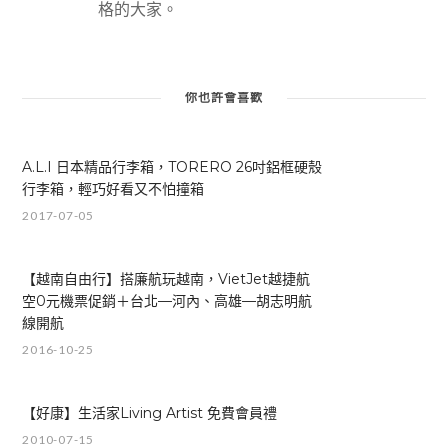
格的大家。
你也許會喜歡
A.L.I 日本精品行李箱，TORERO 26吋鋁框硬殼
行李箱，輕巧好看又不怕撞箱
2017-07-05
【越南自由行】搭廉航玩越南，VietJet越捷航
空0元機票促銷＋台北—河內、高雄—胡志明航
線開航
2016-10-25
【好康】生活家Living Artist 免費會員禮
2010-07-15