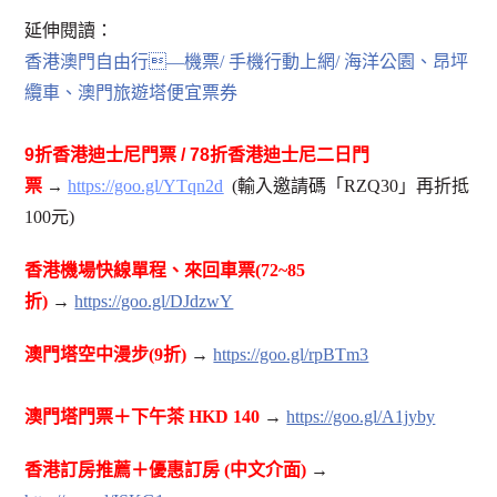
延伸閱讀：
香港澳門自由行—機票/ 手機行動上網/ 海洋公園、昂坪
纜車、澳門旅遊塔便宜票券
9折香港迪士尼門票 / 78折香港迪士尼二日門
票
https://goo.gl/YTqn2d
(輸入邀請碼「RZQ30」再折抵
→
100元)
香港機場快線單程、來回車票(72~85
折)
→
https://goo.gl/DJdzwY
澳門塔空中漫步(9折)
→
https://goo.gl/rpBTm3
澳門塔門票＋下午茶 HKD 140
→
https://goo.gl/A1jyby
香港訂房推薦＋優惠訂房 (中文介面)
→