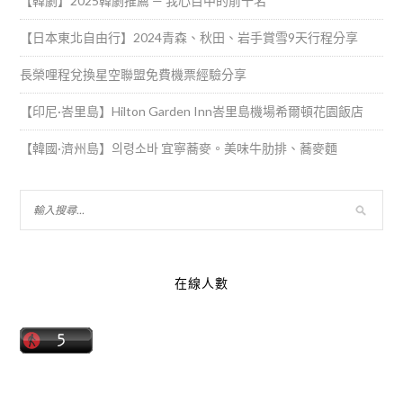
【韓劇】2025韓劇推薦 — 我心目中的前十名
【日本東北自由行】2024青森、秋田、岩手賞雪9天行程分享
長榮哩程兌換星空聯盟免費機票經驗分享
【印尼·峇里島】Hilton Garden Inn峇里島機場希爾頓花園飯店
【韓國·濟州島】의령소바 宜寧蕎麥。美味牛肋排、蕎麥麵
在線人數