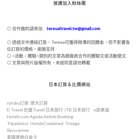
按讚加入粉絲團
◎ 合作邀約請來信:
teresaitravel.tw@gmail.com
◎ 透過文中連結訂房，Teresa可獲得微薄的回饋金，但不影響各
位訂房的價格，謝謝支持
◎ <活動‧體驗>類別的文章為跟廠商合作的體驗文或活動徵文
◎ 文章與照片版權所有，未經同意請勿轉載
日本訂房＆比價網站
rurubu訂房
樂天訂房
D Travel
近畿Travel
日本旅行
JTB
日本旅行
e路東瀛
Hotels.com
Agoda
Airbnb
Booking
Tripadvisor
HotelsCombined
Trivago
Skyscanner
美國運通白金卡