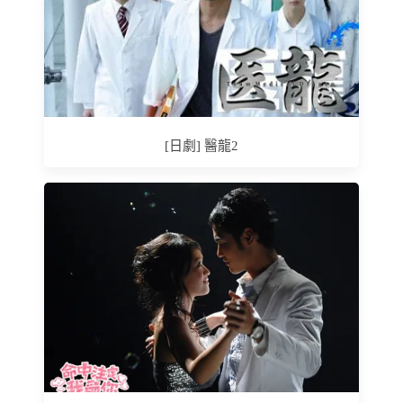
[日劇] 醫龍2