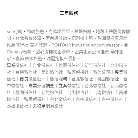
工商服務
seo行銷
‧
郵輪旅遊
‧
克羅埃西亞
‧
標籤貼紙
‧
地藏王菩薩佛像雕
刻
‧
台北系統裝潢
‧
室內設計師
‧
切割機出租
‧
歐洲奧捷蜜月團
推薦旅行社-吉光旅遊
‧
PONYAIR Industrial air compressor
‧
台
中epoxy廠商
‧
甜心牌樓梯止滑條
‧
企業搬家公司推薦-華邦搬
家
‧
春節 四國旅遊
‧
油壓拖板車價格
‧
專業
徵信社
｜
台北徵信社
｜
桃園徵信社
｜
新竹徵信社
｜
台中徵信
社
｜
台南徵信社
｜
高雄徵信社
｜
私家偵探社
｜
徵信公司
｜專業
徵
信社
｜優良
徵信公司
｜
徵信
服務｜
台北徵信社
｜
桃園徵信社
｜
台
中徵信社
｜專業
外遇
調查｜立案
徵信社
｜
台北徵信社
｜
新北徵信
社
｜
桃園徵信社
｜
新竹徵信社
｜
台中徵信社
｜
台南徵信社
｜
高雄
徵信社
｜
私家偵探社
｜
台北徵信社
｜
台中徵信社
｜
台中徵信社
｜
高雄徵信社
｜天狼星
網頁設計