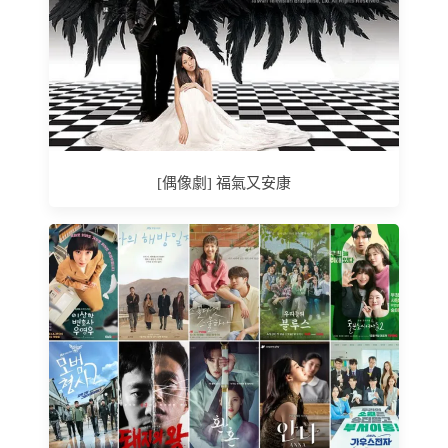
[偶像劇] 福氣又安康