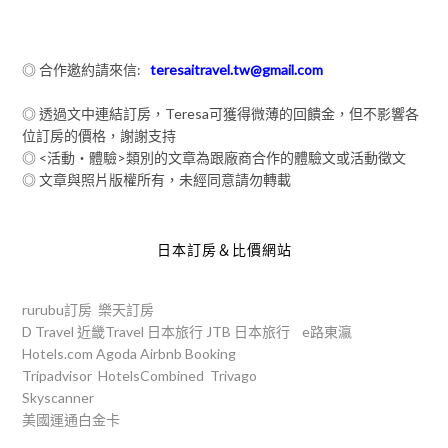
◎ 合作邀約請來信:
teresaitravel.tw@gmail.com
◎ 透過文中連結訂房，Teresa可獲得微薄的回饋金，但不影響各
位訂房的價格，謝謝支持
◎ <活動‧體驗>類別的文章為跟廠商合作的體驗文或活動徵文
◎ 文章與照片版權所有，未經同意請勿轉載
日本訂房＆比價網站
rurubu訂房
樂天訂房
D Travel
近畿Travel
日本旅行
JTB
日本旅行
e路東瀛
Hotels.com
Agoda
Airbnb
Booking
Tripadvisor
HotelsCombined
Trivago
Skyscanner
美國運通白金卡