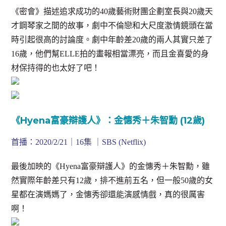
《密會》描述追求成功的40歲藝術財團企劃室長與20歲天
才鋼琴家之間的故事，劇中不倫戀和大尺度激情鏡頭在當
時引起很高的討論度。劇中年齡差20歲的兩人其實只差了
16歲，他們幫ELLE拍的畫報相當漂亮，而且金喜愛的身
材保持得的也太好了吧！
《Hyena富豪辯護人》：金憓秀＋朱智勳 (12歲)
首播：2020/2/21｜16集 ｜SBS (Netflix)
最後加映的《Hyena富豪辯護人》的金憓秀＋朱智勳，雖
然實際年齡差只有12歲，排不進前五名，但一般50歲的女
星都在演媽媽了，金憓秀卻還能演感情戲，真的很厲害
啊！