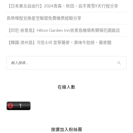
【日本東北自由行】2024青森、秋田、岩手賞雪9天行程分享
長榮哩程兌換星空聯盟免費機票經驗分享
【印尼·峇里島】Hilton Garden Inn峇里島機場希爾頓花園飯店
【韓國·濟州島】의령소바 宜寧蕎麥。美味牛肋排、蕎麥麵
在線人數
按讚加入粉絲團