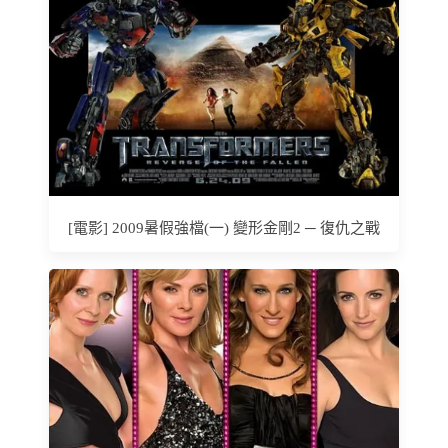
[電影] 2009暑假強檔(一) 變形金剛2 ─ 復仇之戰