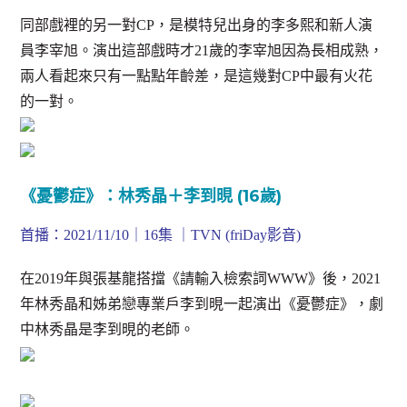
同部戲裡的另一對CP，是模特兒出身的李多熙和新人演
員李宰旭。演出這部戲時才21歲的李宰旭因為長相成熟，
兩人看起來只有一點點年齡差，是這幾對CP中最有火花
的一對。
《憂鬱症》：林秀晶＋李到晛 (16歲)
首播：2021/11/10｜16集 ｜TVN (friDay影音)
在2019年與張基龍搭擋《請輸入檢索詞WWW》後，2021
年林秀晶和姊弟戀專業戶李到晛一起演出《憂鬱症》，劇
中林秀晶是李到晛的老師。