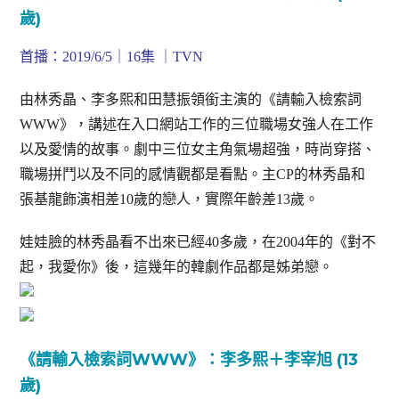
歲)
首播：2019/6/5｜16集 ｜TVN
由林秀晶、李多熙和田慧振領銜主演的《請輸入檢索詞
WWW》，講述在入口網站工作的三位職場女強人在工作
以及愛情的故事。劇中三位女主角氣場超強，時尚穿搭、
職場拼鬥以及不同的感情觀都是看點。主CP的林秀晶和
張基龍飾演相差10歲的戀人，實際年齡差13歲。
娃娃臉的林秀晶看不出來已經40多歲，在2004年的《對不
起，我愛你》後，這幾年的韓劇作品都是姊弟戀。
《請輸入檢索詞WWW》：李多熙＋李宰旭 (13
歲)