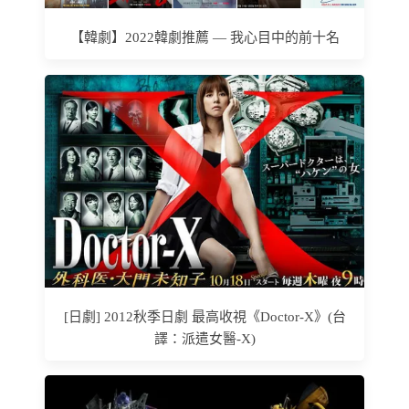
【韓劇】2022韓劇推薦 — 我心目中的前十名
[日劇] 2012秋季日劇 最高收視《Doctor-X》(台
譯：派遣女醫-X)