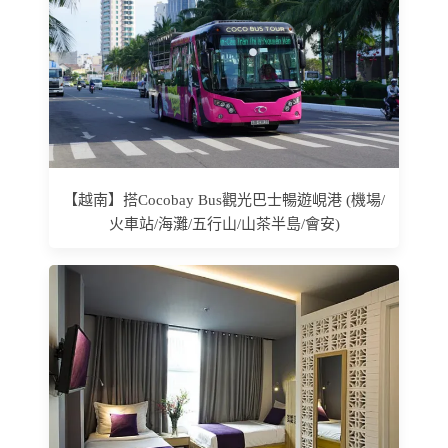
【越南】搭Cocobay Bus觀光巴士暢遊峴港 (機場/
火車站/海灘/五行山/山茶半島/會安)