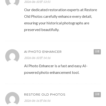
2026-06-10 於 13:51
Our dedicated restoration experts at Restore
Old Photos carefully enhance every detail,
ensuring your historical photographs are
preserved beautifully.
AI PHOTO ENHANCER
回覆
2026-06-10 於 14:16
Ai Photo Enhancer is a fast and easy AI-
powered photo enhancement tool.
RESTORE OLD PHOTOS
回覆
2026-06-16 於 06:56