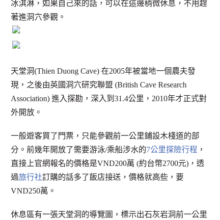
冰淇淋，如果自己來的話，可以在這邊稍微休息，不用趕
著進洞穴參觀。
天堂洞(Thien Duong Cave) 在2005年被當地一個農夫發
現，之後由英國洞穴研究聯盟 (British Cave Research
Association) 進入探勘，深入到31.4公里，2010年才正式對
外開放。
一般遊客買了門票，只能參觀前一公里鋪設木棧道的部
分。前幾年開放了需要游泳/乘船涉水的
7公里探險行程
，
直接上官網報名的價格是VND200萬 (約台幣2700元)，透
過
旅行社
訂購的話多了飯店接送，價格就高些，要
VND250萬。
休息區有一張天堂洞的導覽圖，標示出石灰岩洞前一公里