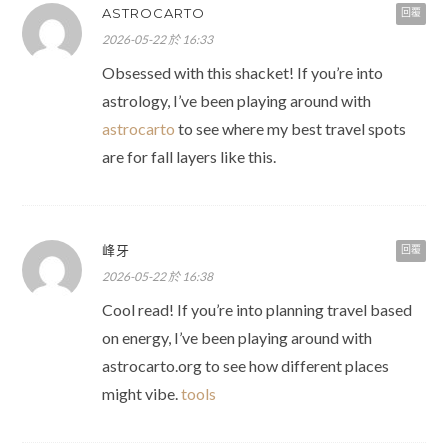
ASTROCARTO
回覆
2026-05-22 於 16:33
Obsessed with this shacket! If you’re into
astrology, I’ve been playing around with
astrocarto
to see where my best travel spots
are for fall layers like this.
峰牙
回覆
2026-05-22 於 16:38
Cool read! If you’re into planning travel based
on energy, I’ve been playing around with
astrocarto.org to see how different places
might vibe.
tools