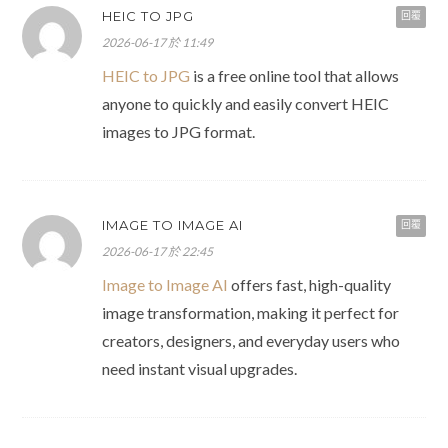
HEIC TO JPG
回覆
2026-06-17 於 11:49
HEIC to JPG
is a free online tool that allows
anyone to quickly and easily convert HEIC
images to JPG format.
IMAGE TO IMAGE AI
回覆
2026-06-17 於 22:45
Image to Image AI
offers fast, high-quality
image transformation, making it perfect for
creators, designers, and everyday users who
need instant visual upgrades.