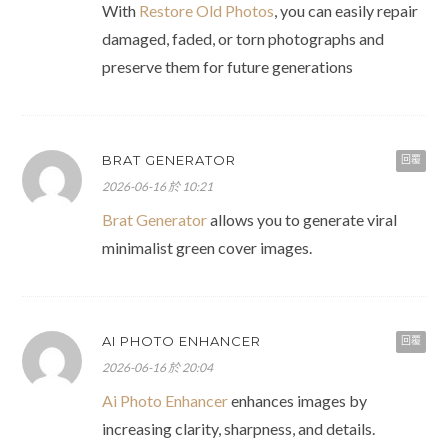
With
Restore Old Photos
, you can easily repair
damaged, faded, or torn photographs and
preserve them for future generations
BRAT GENERATOR
回覆
2026-06-16 於 10:21
Brat Generator
allows you to generate viral
minimalist green cover images.
AI PHOTO ENHANCER
回覆
2026-06-16 於 20:04
Ai Photo Enhancer
enhances images by
increasing clarity, sharpness, and details.