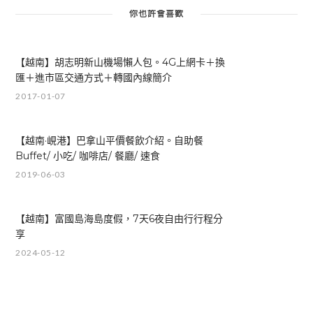
你也許會喜歡
【越南】胡志明新山機場懶人包。4G上網卡＋換
匯＋進市區交通方式＋轉國內線簡介
2017-01-07
【越南·峴港】巴拿山平價餐飲介紹。自助餐
Buffet/ 小吃/ 咖啡店/ 餐廳/ 速食
2019-06-03
【越南】富國島海島度假，7天6夜自由行行程分
享
2024-05-12