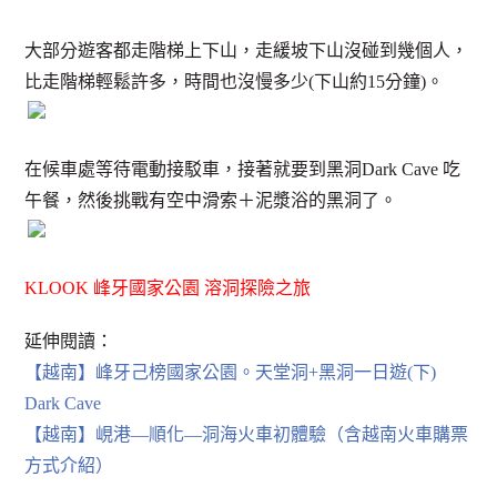
大部分遊客都走階梯上下山，走緩坡下山沒碰到幾個人，
比走階梯輕鬆許多，時間也沒慢多少(下山約15分鐘)。
在候車處等待電動接駁車，接著就要到黑洞Dark Cave 吃
午餐，然後挑戰有空中滑索＋泥漿浴的黑洞了。
KLOOK 峰牙國家公園 溶洞探險之旅
延伸閱讀：
【越南】峰牙己榜國家公園。天堂洞+黑洞一日遊(下)
Dark Cave
【越南】峴港—順化—洞海火車初體驗（含越南火車購票
方式介紹）