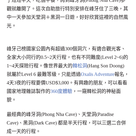
了短短半天，吃個午餐，再到峰牙洞(Phong Nha Cave)參
觀就離開了。這次自助旅行特別安排在峰牙住了三晚，其
中一天參加天堂洞＋黑洞一日遊，好好欣賞這裡的自然風
光。
峰牙己榜國家公園內有超過300個洞穴，有適合觀光客、
全家大小同行的0.5~2天行程，也有不同難度(Level 2~6)的
1~4天探險行程。像世界最大的
韓松洞
(Hang Son Doong)
就屬於Level 6 最難等級，只能透過
Oxalis Adventure
報名，
4天3夜的行程要價USD$3,000。有興趣的朋友，可以看看
國家地理雜誌製作的
360度體驗
，一窺韓松洞的神秘面
貌。
最經典的峰牙洞(Phong Nha Cave)、天堂洞(Paradise
Cave)、黑洞(Dark Cave) 都是半天行程，可以三選二合併
成一天的行程。