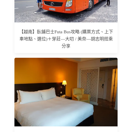
【越南】臥鋪巴士Futa Bus攻略 (購票方式、上下
車地點、選位)＋芽莊—大叨 / 美奈—胡志明搭乘
分享