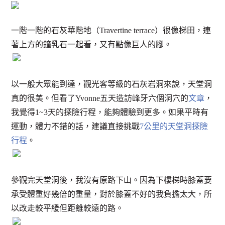
一階一階的石灰華階地（Travertine terrace）很像梯田，連
著上方的鐘乳石一起看，又有點像巨人的腳。
以一般大眾能到達，觀光客等級的石灰岩洞來說，天堂洞
真的很美。但看了Yvonne五天造訪峰牙六個洞穴的
文章
，
我覺得1~3天的探險行程，能夠體驗到更多。如果平時有
運動，體力不錯的話，建議直接挑戰
7公里的天堂洞探險
行程
。
參觀完天堂洞後，我沒有原路下山。因為下樓梯時膝蓋要
承受體重好幾倍的重量，對於膝蓋不好的我負擔太大，所
以改走較平緩但距離較遠的路。