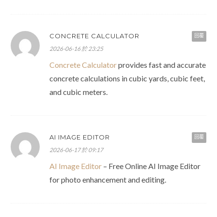
CONCRETE CALCULATOR
回覆
2026-06-16 於 23:25
Concrete Calculator
provides fast and accurate
concrete calculations in cubic yards, cubic feet,
and cubic meters.
AI IMAGE EDITOR
回覆
2026-06-17 於 09:17
AI Image Editor
– Free Online AI Image Editor
for photo enhancement and editing.