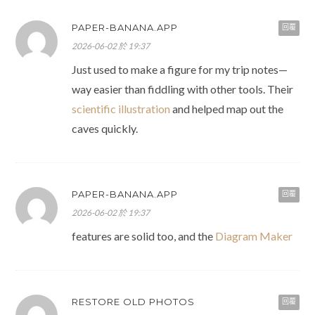
PAPER-BANANA.APP
回覆
2026-06-02 於 19:37
Just used to make a figure for my trip notes—
way easier than fiddling with other tools. Their
scientific illustration
and helped map out the
caves quickly.
PAPER-BANANA.APP
回覆
2026-06-02 於 19:37
features are solid too, and the
Diagram Maker
RESTORE OLD PHOTOS
回覆