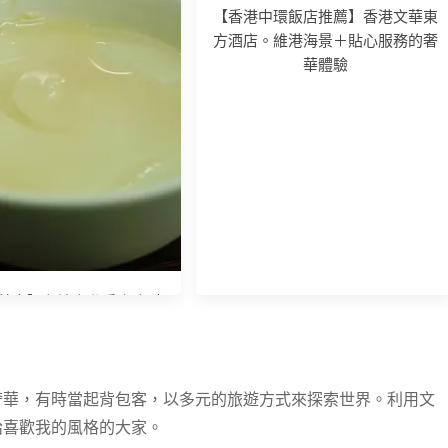
【香港中環飯店推薦】香港文華東
方酒店。維港海景＋貼心服務的奢
華體驗
史城區：世界文化遺產之
【香港自由行】西九龍中心：吃喝
三巴到媽閣廟，欣賞中西
玩樂都有的雨天好去處 / SOLO商
建築之美
場：個性小店挖寶趣
美食】在地人私房小吃 李
豆腐花＋楊六記牛雜粥
奢華，有時當起背包客，以多元的旅遊方式來探索世界。利用文
給喜歡我的風格的大家。