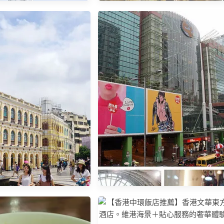
門自由行】行前準備 —機
機行動上網/ 海洋公園、昂坪
澳門自由行—美食篇（永利軒、陶
、澳門旅遊塔便宜票券
陶居、葡國美食天地、榮記豆花、
檸檬車露、Sky21）