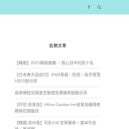
近期文章
【韓劇】2025韓劇推薦 — 我心目中的前十名
【日本東北自由行】2024青森、秋田、岩手賞雪
9天行程分享
長榮哩程兌換星空聯盟免費機票經驗分享
【印尼·峇里島】Hilton Garden Inn峇里島機場希
爾頓花園飯店
【韓國·濟州島】의령소바 宜寧蕎麥。美味牛肋
排、蕎麥麵