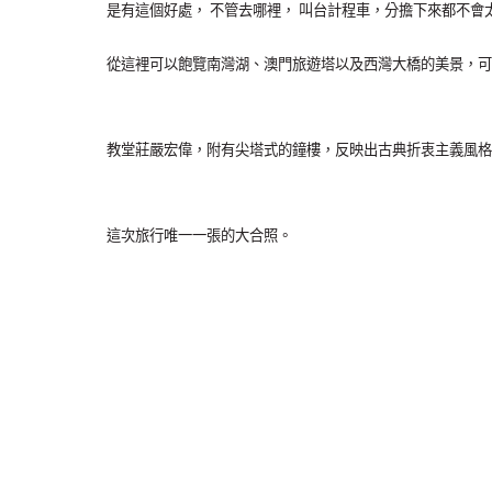
是有這個好處， 不管去哪裡， 叫台計程車，分擔下來都不會
從這裡可以飽覽南灣湖、澳門旅遊塔以及西灣大橋的美景，可
教堂莊嚴宏偉，附有尖塔式的鐘樓，反映出古典折衷主義風格
這次旅行唯一一張的大合照。