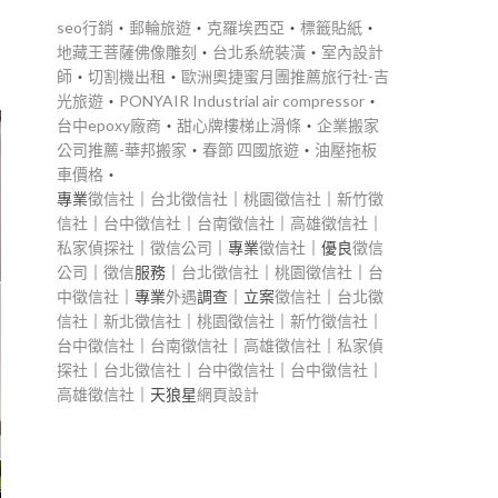
seo行銷
‧
郵輪旅遊
‧
克羅埃西亞
‧
標籤貼紙
‧
地藏王菩薩佛像雕刻
‧
台北系統裝潢
‧
室內設計
師
‧
切割機出租
‧
歐洲奧捷蜜月團推薦旅行社-吉
光旅遊
‧
PONYAIR Industrial air compressor
‧
台中epoxy廠商
‧
甜心牌樓梯止滑條
‧
企業搬家
公司推薦-華邦搬家
‧
春節 四國旅遊
‧
油壓拖板
車價格
‧
專業
徵信社
｜
台北徵信社
｜
桃園徵信社
｜
新竹徵
信社
｜
台中徵信社
｜
台南徵信社
｜
高雄徵信社
｜
私家偵探社
｜
徵信公司
｜專業
徵信社
｜優良
徵信
公司
｜
徵信
服務｜
台北徵信社
｜
桃園徵信社
｜
台
中徵信社
｜專業
外遇
調查｜立案
徵信社
｜
台北徵
信社
｜
新北徵信社
｜
桃園徵信社
｜
新竹徵信社
｜
台中徵信社
｜
台南徵信社
｜
高雄徵信社
｜
私家偵
探社
｜
台北徵信社
｜
台中徵信社
｜
台中徵信社
｜
高雄徵信社
｜天狼星
網頁設計