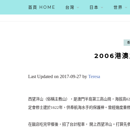
首頁 HOME
台灣
日本
世界
2006港
Last Updated on 2017-09-27 by
Teresa
西望洋山（俗稱主教山），是澳門半島第三高山崗，海拔高6
定會修士建於1622年，供奉航海水手的保護神。曾經幾度重
在飯店吃完早餐後，招了台計程車， 開上西望洋山。打算先