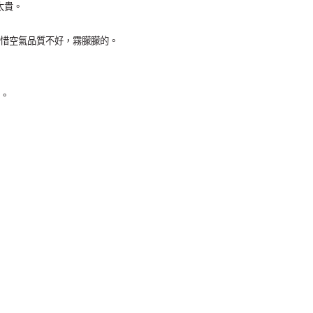
太貴。
惜空氣品質不好，霧朦朦的。
。