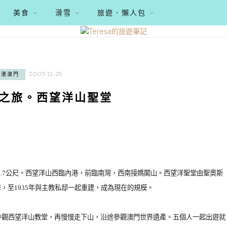
美食
滑雪
旅遊．懶人包
2007-12-29
香港澳門
澳之旅。西望洋山聖堂
2.7公尺。西望洋山西臨內港，前臨南灣，西南接媽閣山。西望洋聖堂由聖奧斯
修，至1935年與主教私邸一起重建，成為現在的規模。
參觀西望洋山教堂，再慢慢走下山，沿途參觀澳門世界遺產。五個人一起出遊就