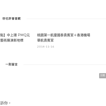
你也許會喜歡
點】中上環 PMQ元
桃園第一航廈國泰貴賓室＋香港機場
創藝術展演新地標
華航貴賓室
2014-11-16
一則留言
回覆
告訴你，