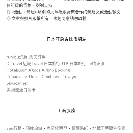
位訂房的價格，謝謝支持
◎ <活動‧體驗>類別的文章為跟廠商合作的體驗文或活動徵文
◎ 文章與照片版權所有，未經同意請勿轉載
日本訂房＆比價網站
rurubu訂房
樂天訂房
D Travel
近畿Travel
日本旅行
JTB
日本旅行
e路東瀛
Hotels.com
Agoda
Airbnb
Booking
Tripadvisor
HotelsCombined
Trivago
Skyscanner
美國運通白金卡
工商服務
seo行銷
‧
郵輪旅遊
‧
克羅埃西亞
‧
標籤貼紙
‧
地藏王菩薩佛像雕