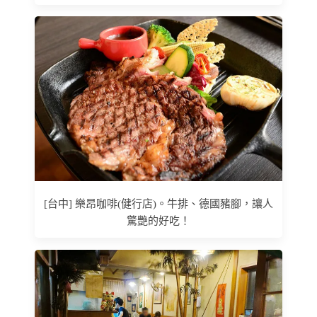
[台中] 樂昂咖啡(健行店)。牛排、德國豬腳，讓人
驚艷的好吃！