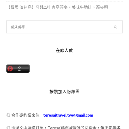
【韓國·濟州島】의령소바 宜寧蕎麥。美味牛肋排、蕎麥麵
在線人數
按讚加入粉絲團
◎ 合作邀約請來信:
teresaitravel.tw@gmail.com
◎ 透過文中連結訂房，Teresa可獲得微薄的回饋金，但不影響各