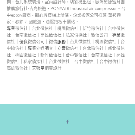
刻
‧
台北系統裝潢
‧
室內設計師
‧
切割機出租
‧
歐洲奧捷蜜月團
推薦旅行社-吉光旅遊
‧
PONYAIR Industrial air compressor
‧
台
中epoxy廠商
‧
甜心牌樓梯止滑條
‧
企業搬家公司推薦-華邦搬
家
‧
春節 四國旅遊
‧
油壓拖板車價格
‧
專業
徵信社
｜
台北徵信社
｜
桃園徵信社
｜
新竹徵信社
｜
台中徵信
社
｜
台南徵信社
｜
高雄徵信社
｜
私家偵探社
｜
徵信公司
｜專業
徵
信社
｜優良
徵信公司
｜
徵信
服務｜
台北徵信社
｜
桃園徵信社
｜
台
中徵信社
｜專業
外遇
調查｜立案
徵信社
｜
台北徵信社
｜
新北徵信
社
｜
桃園徵信社
｜
新竹徵信社
｜
台中徵信社
｜
台南徵信社
｜
高雄
徵信社
｜
私家偵探社
｜
台北徵信社
｜
台中徵信社
｜
台中徵信社
｜
高雄徵信社
｜天狼星
網頁設計