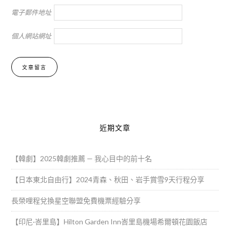
電子郵件地址
個人網站網址
Alternative:
近期文章
【韓劇】2025韓劇推薦 — 我心目中的前十名
【日本東北自由行】2024青森、秋田、岩手賞雪9天行程分享
長榮哩程兌換星空聯盟免費機票經驗分享
【印尼·峇里島】Hilton Garden Inn峇里島機場希爾頓花園飯店