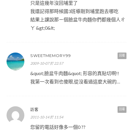
只是這幾年沒回埔里了
我還記得那時候國3班導剛到埔里跑去哪吃
結果上課說那ㄧ個臉盆牛肉麵你們都幾個人ㄔ
ㄚ &gt;0&lt;
SWEETMEMORY99
回覆
2009-10-07 於 22:57
&quot;臉盆牛肉麵&quot; 形容的真貼切啊!!
我第一次看到也傻眼,從沒看過這麼大碗的…
訪客
回覆
2011-10-14 於 11:54
您留的電話好像多一個0 ??