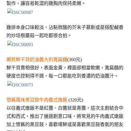
製作，讓容易乾澀的雞胸肉保持柔嫩。
雞排本身口味較淡，沾點微酸的芥末子慕斯或是搭配鹹香
的炒培根蘑菇一起吃都很合拍。
嫩煎鮮干貝奶油義大利寬扁麵
(360元)
鮮干貝賣相很好，表面金黃，裡面卻相當軟嫩，寬扁麵的
硬度也控制得不錯，每一口都能吃到香濃的奶油醬汁。
懷舊風味黑豆鼓牛肉義式燉飯
(320元)
以往義式燉飯不是紅醬、白醬就是青醬，這次主廚結合中
式和西式，推出了幾道創意口味，將常見的牛肉義式燉飯
加上懷舊的黑豆鼓，喜歡嚐鮮或是喜歡黑豆鼓香氣的朋友