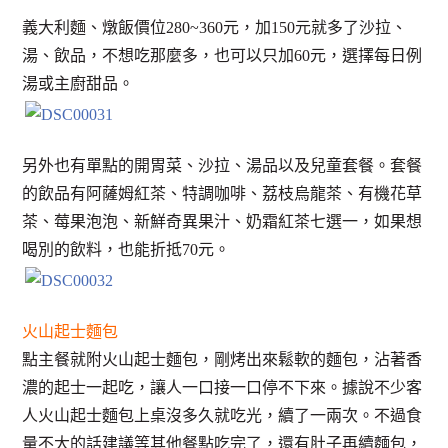
義大利麵、燉飯價位280~360元，加150元就多了沙拉、
湯、飲品，不想吃那麼多，也可以只加60元，選擇每日例
湯或主廚甜品。
另外也有單點的開胃菜、沙拉、湯品以及兒童套餐。套餐
的飲品有阿薩姆紅茶、特調咖啡、荔枝烏龍茶、有機花草
茶、莓果泡泡、新鮮奇異果汁、奶霜紅茶七選一，如果想
喝別的飲料，也能折抵70元。
火山起士麵包
點主餐就附火山起士麵包，剛烤出來鬆軟的麵包，沾著香
濃的起士一起吃，讓人一口接一口停不下來。
據說不少客
人火山起士麵包上桌沒多久就吃光，續了一兩次。不過食
量不大的話建議等其他餐點吃完了，還有肚子再續麵包，