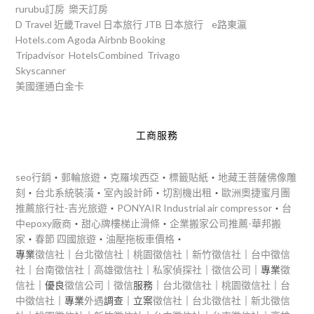
rurubu訂房
樂天訂房
D Travel
近畿Travel
日本旅行
JTB
日本旅行
e路東瀛
Hotels.com
Agoda
Airbnb
Booking
Tripadvisor
HotelsCombined
Trivago
Skyscanner
美國運通白金卡
工商服務
seo行銷
‧
郵輪旅遊
‧
克羅埃西亞
‧
標籤貼紙
‧
地藏王菩薩佛像雕
刻
‧
台北系統裝潢
‧
室內設計師
‧
切割機出租
‧
歐洲奧捷蜜月團
推薦旅行社-吉光旅遊
‧
PONYAIR Industrial air compressor
‧
台
中epoxy廠商
‧
甜心牌樓梯止滑條
‧
企業搬家公司推薦-華邦搬
家
‧
春節 四國旅遊
‧
油壓拖板車價格
‧
專業
徵信社
｜
台北徵信社
｜
桃園徵信社
｜
新竹徵信社
｜
台中徵信
社
｜
台南徵信社
｜
高雄徵信社
｜
私家偵探社
｜
徵信公司
｜專業
徵
信社
｜優良
徵信公司
｜
徵信
服務｜
台北徵信社
｜
桃園徵信社
｜
台
中徵信社
｜專業
外遇
調查｜立案
徵信社
｜
台北徵信社
｜
新北徵信