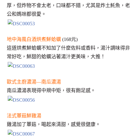
厚，但炸物不會太老，口味都不錯，尤其是炸土魠魚，老
公和媽咪都很愛。
地中海風白酒烘煮鮮蛤蠣
(168元)
這道烘煮鮮蛤蠣不知加了什麼佐料或香料，湯汁調味得非
常好吃，鮮甜的蛤蠣沾著湯汁更美味，大推！
歐式主廚濃湯—南瓜濃湯
南瓜濃湯表現得中規中矩，很有飽足感。
法式蕈菇鮮雞湯
雞湯加了蕈菇，喝起來清甜，感覺很健康。