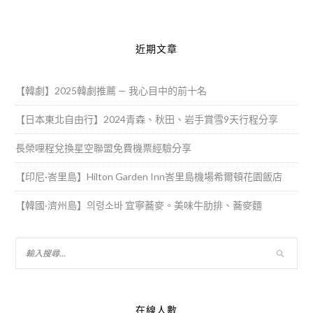
近期文章
【韓劇】2025韓劇推薦 — 我心目中的前十名
【日本東北自由行】2024青森、秋田、岩手賞雪9天行程分享
長榮哩程兌換星空聯盟免費機票經驗分享
【印尼·峇里島】Hilton Garden Inn峇里島機場希爾頓花園飯店
【韓國·濟州島】의령소바 宜寧蕎麥。美味牛肋排、蕎麥麵
在線人數