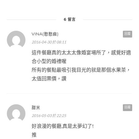
6 留言
VINA(憨憨麻)
回覆
2016-04-30 於 08:11
這件餐廳真的太太太像婚宴場所了，感覺好適
合小型的婚禮喔
所有的餐點最吸引我目光的就是那個水果茶，
太值回票價，讚
甜米
回覆
2016-05-03 於 22:25
好浪漫的餐廳,真是太夢幻了!
推