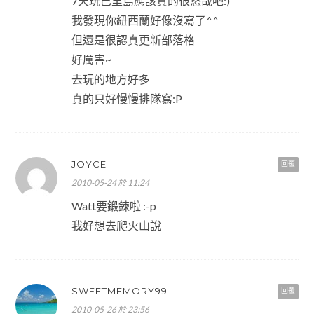
7天玩巴里島應該真的很悠哉吧:)
我發現你紐西蘭好像沒寫了^^
但還是很認真更新部落格
好厲害~
去玩的地方好多
真的只好慢慢排隊寫:P
JOYCE
回覆
2010-05-24 於 11:24
Watt要鍛鍊啦 :-p
我好想去爬火山說
SWEETMEMORY99
回覆
2010-05-26 於 23:56