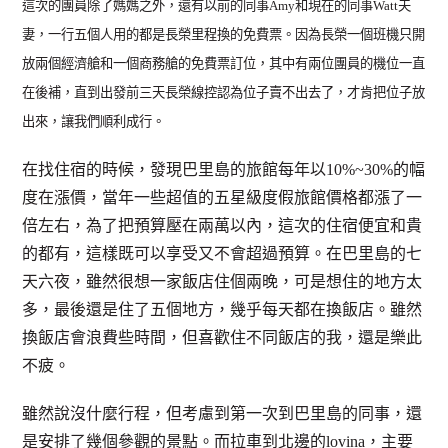
這次的團員除了媽媽之外，還有以前的同事Amy和現在的同事Watt夫
妻，一行五個人用的都是長榮里程換的免費票。因為長榮一個班機只開
放兩個經濟艙和一個商務艙的免費票訂位，其中有兩位團員的機位一直
在後補，直到出發前三天長榮線控認為位子賣不出去了，才肯把位子放
出來，讓我們順利成行。
在找住宿的時候，發現巴里島的旅館每年以10%~30%的幅
度在漲價，當年一些超值的五星級度假旅館價格都漲了一
倍左右，為了把預算壓在兩萬以內，這次的住宿便宜和貴
的都有，這樣既可以享受又不會超過預算。在巴里島的七
天六夜，雖然很想一家飯店住個兩晚，可是想住的地方太
多，最後還是住了五個地方，幾乎每天都在換飯店。雖然
換飯店會浪費些時間，但喜歡住不同飯店的我，還是樂此
不疲
。
雖然說沒什麼行程，但考慮到第一次到巴里島的同事，還
是安排了幾個參觀的景點。而拉車到北邊的lovina，主要