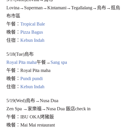
Lovina→Superman→Kintamani→Tegallalang→烏布→逛烏
布市區
午餐：
Tropical Bale
晚餐：
Pizza Bagus
住宿：
Kebun Indah
5/18(Tue)烏布
Royal Pita maha
午餐→
Sang spa
午餐：Royal Pita maha
晚餐：
Pundi pundi
住宿：
Kebun Indah
5/19(Wed)烏布→Nusa Dua
Zen Spa →家樂福→Nusa Dua 飯店check in
午餐：IBU OKA烤豬飯
晚餐：Mai Mai restaurant