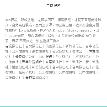
工商服務
seo行銷
‧
郵輪旅遊
‧
克羅埃西亞
‧
標籤貼紙
‧
地藏王菩薩佛像雕
刻
‧
台北系統裝潢
‧
室內設計師
‧
切割機出租
‧
歐洲奧捷蜜月團
推薦旅行社-吉光旅遊
‧
PONYAIR Industrial air compressor
‧
台
中epoxy廠商
‧
甜心牌樓梯止滑條
‧
企業搬家公司推薦-華邦搬
家
‧
春節 四國旅遊
‧
油壓拖板車價格
‧
專業
徵信社
｜
台北徵信社
｜
桃園徵信社
｜
新竹徵信社
｜
台中徵信
社
｜
台南徵信社
｜
高雄徵信社
｜
私家偵探社
｜
徵信公司
｜專業
徵
信社
｜優良
徵信公司
｜
徵信
服務｜
台北徵信社
｜
桃園徵信社
｜
台
中徵信社
｜專業
外遇
調查｜立案
徵信社
｜
台北徵信社
｜
新北徵信
社
｜
桃園徵信社
｜
新竹徵信社
｜
台中徵信社
｜
台南徵信社
｜
高雄
徵信社
｜
私家偵探社
｜
台北徵信社
｜
台中徵信社
｜
台中徵信社
｜
高雄徵信社
｜天狼星
網頁設計