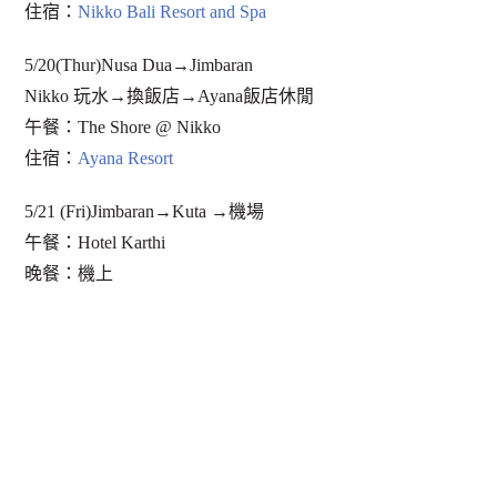
住宿：
Nikko Bali Resort and Spa
5/20(Thur)Nusa Dua→Jimbaran
Nikko 玩水→換飯店→Ayana飯店休閒
午餐：The Shore @ Nikko
住宿：
Ayana Resort
5/21 (Fri)Jimbaran→Kuta →機場
午餐：Hotel Karthi
晚餐：機上