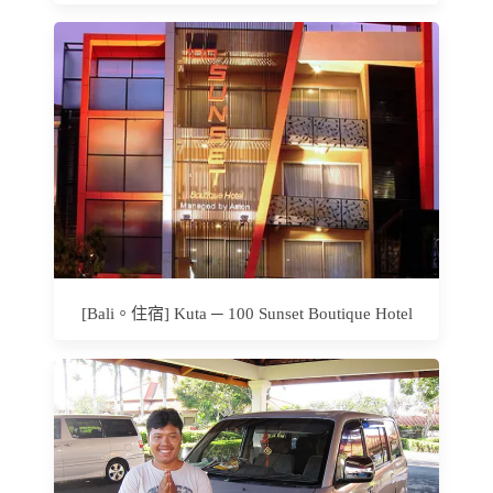
[Bali。住宿] Kuta ─ 100 Sunset Boutique Hotel