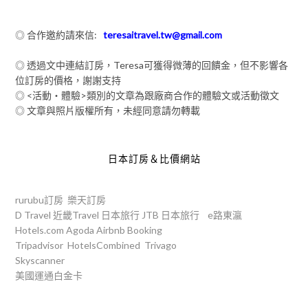
◎ 合作邀約請來信:
teresaitravel.tw@gmail.com
◎ 透過文中連結訂房，Teresa可獲得微薄的回饋金，但不影響各
位訂房的價格，謝謝支持
◎ <活動‧體驗>類別的文章為跟廠商合作的體驗文或活動徵文
◎ 文章與照片版權所有，未經同意請勿轉載
日本訂房＆比價網站
rurubu訂房
樂天訂房
D Travel
近畿Travel
日本旅行
JTB
日本旅行
e路東瀛
Hotels.com
Agoda
Airbnb
Booking
Tripadvisor
HotelsCombined
Trivago
Skyscanner
美國運通白金卡