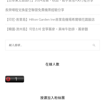
【日本東北自由行】2024青森、秋田、岩手賞雪9天行程分享
長榮哩程兌換星空聯盟免費機票經驗分享
【印尼·峇里島】Hilton Garden Inn峇里島機場希爾頓花園飯店
【韓國·濟州島】의령소바 宜寧蕎麥。美味牛肋排、蕎麥麵
在線人數
按讚加入粉絲團