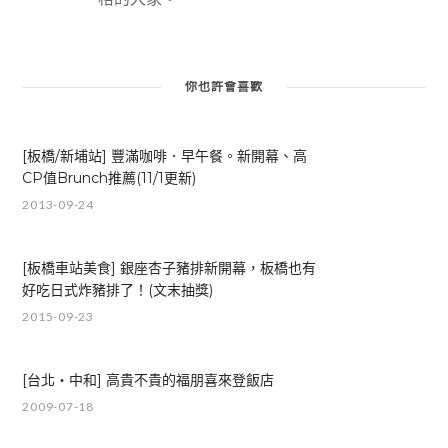
你也許會喜歡
[板橋/新埔站] 豐滿咖啡．早午餐。新開幕、高
CP值Brunch推薦(11/1更新)
2013-09-24
[板橋車站美食] 銀座杏子豬排新開幕，板橋也有
好吃日式炸豬排了！(文末抽獎)
2015-09-23
[台北‧中和] 高貴不貴的福朋喜來登飯店
2009-07-18