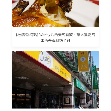
[板橋/新埔站] Worthy活西美式餐飲。讓人驚艷的
墨西哥香料烤半雞