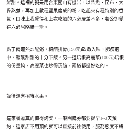
鮮甜。這裡的粥是用台東關山有機米，以柴魚、昆布、大
骨熬煮，再加上數種堅果磨成的粉，吃起來有種特別的香
氣，口味上我覺得和上次吃過的六必居差不多，老公卻覺
得六必居略勝一籌。
點了兩道熱炒配粥，糖醋排骨(
150元
)軟嫩入味，肥瘦適
中，酸酸甜甜的十分下飯。另一道培根高麗菜(
100元
)培根
的份量夠，高麗菜也炒得清脆，兩道都蠻好吃的。
飯後還有招待水果。
這家餐廳真的值得誇獎，一般團購券都要提早1~3天預
約，這家店不用預約就可以直接前往使用，服務態度不錯