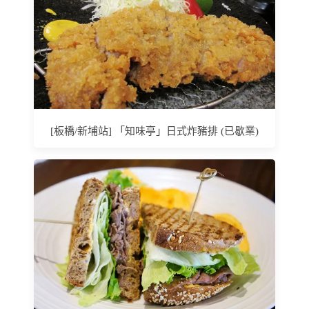
[板橋/新埔站] 「知味亭」日式炸豬排 (已歇業)