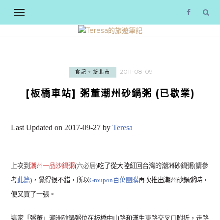
2011-08-09
食記。新北市
[板橋車站] 粥董潮州砂鍋粥 (已歇業)
Last Updated on 2017-09-27 by
Teresa
上次到
潮州一品沙鍋粥
(
六必居
)吃了從大陸紅回台灣的潮洲砂鍋粥(請參
考
此篇
)，覺得很不錯，所以
Groupon百萬團購
再次推出潮州砂鍋粥時，
便又買了一張。
這家「粥董」潮洲砂鍋粥位在板橋中山路和漢生東路交叉口附近，走路