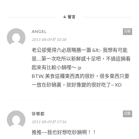
4 留言
ANGEL
回覆
2011-08-09 於 10:38
老公卻覺得六必居略勝一籌 &lt;- 我想有可能
是….第一次吃所以新鮮感十足吧，不過這鍋看
起來有比較小鍋哩～ :p
BTW, 美食這種東西真的很妙，很多東西只要
一放在砂鍋裏，就好像變的很好吃了~ XD
徐嘟都
回覆
2011-08-09 於 17:56
推推~~我也好想吃砂鍋啊！！