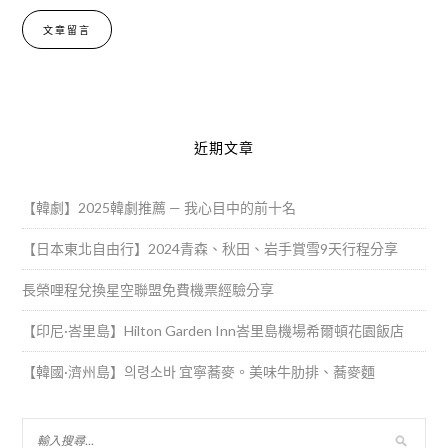
Alternative:
近期文章
【韓劇】2025韓劇推薦 — 我心目中的前十名
【日本東北自由行】2024青森、秋田、岩手賞雪9天行程分享
長榮哩程兌換星空聯盟免費機票經驗分享
【印尼·峇里島】Hilton Garden Inn峇里島機場希爾頓花園飯店
【韓國·濟州島】의령소바 宜寧蕎麥。美味牛肋排、蕎麥麵