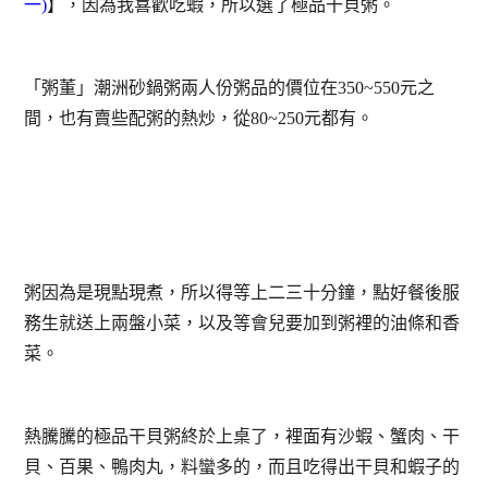
一)
】，因為我喜歡吃蝦，所以選了極品干貝粥。
「粥董」潮洲砂鍋粥兩人份粥品的價位在350~550元之
間，也有賣些配粥的熱炒，從80~250元都有。
粥因為是現點現煮，所以得等上二三十分鐘，點好餐後服
務生就送上兩盤小菜，以及等會兒要加到粥裡的油條和香
菜。
熱騰騰的極品干貝粥終於上桌了，裡面有沙蝦、蟹肉、干
貝、百果、鴨肉丸，料蠻多的，而且吃得出干貝和蝦子的