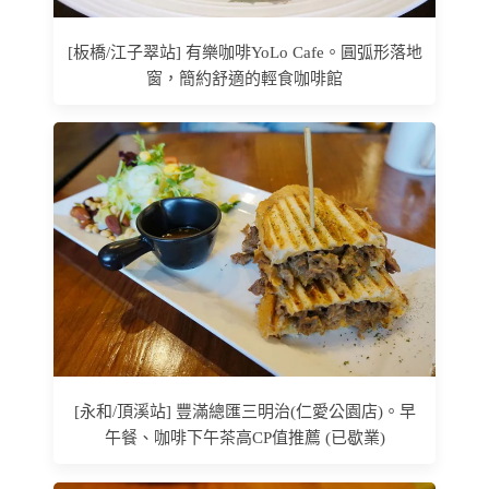
[板橋/江子翠站] 有樂咖啡YoLo Cafe。圓弧形落地
窗，簡約舒適的輕食咖啡館
[永和/頂溪站] 豐滿總匯三明治(仁愛公園店)。早
午餐、咖啡下午茶高CP值推薦 (已歇業)