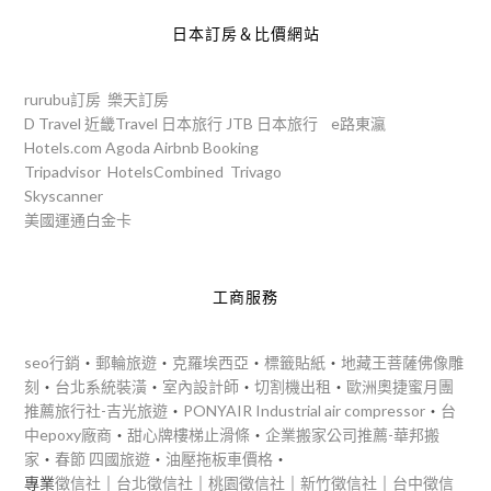
日本訂房＆比價網站
rurubu訂房
樂天訂房
D Travel
近畿Travel
日本旅行
JTB
日本旅行
e路東瀛
Hotels.com
Agoda
Airbnb
Booking
Tripadvisor
HotelsCombined
Trivago
Skyscanner
美國運通白金卡
工商服務
seo行銷
‧
郵輪旅遊
‧
克羅埃西亞
‧
標籤貼紙
‧
地藏王菩薩佛像雕
刻
‧
台北系統裝潢
‧
室內設計師
‧
切割機出租
‧
歐洲奧捷蜜月團
推薦旅行社-吉光旅遊
‧
PONYAIR Industrial air compressor
‧
台
中epoxy廠商
‧
甜心牌樓梯止滑條
‧
企業搬家公司推薦-華邦搬
家
‧
春節 四國旅遊
‧
油壓拖板車價格
‧
專業
徵信社
｜
台北徵信社
｜
桃園徵信社
｜
新竹徵信社
｜
台中徵信