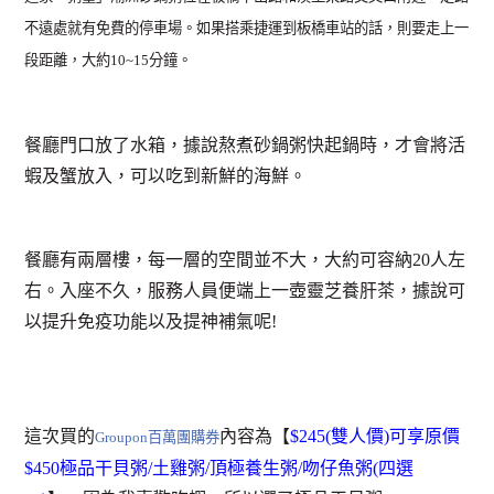
不遠處就有免費的停車場。如果搭乘捷運到板橋車站的話，則要走上一
段距離，大約10~15分鐘。
餐廳門口放了水箱，據說熬煮砂鍋粥快起鍋時，才會將活
蝦及蟹放入，可以吃到新鮮的海鮮。
餐廳有兩層樓，每一層的空間並不大，大約可容納20人左
右。入座不久，服務人員便端上一壺靈芝養肝茶，據說可
以提升免疫功能以及提神補氣呢!
這次買的
內容為【
$245(雙人價)可享原價
Groupon百萬團購券
$450極品干貝粥/土雞粥/頂極養生粥/吻仔魚粥(四選