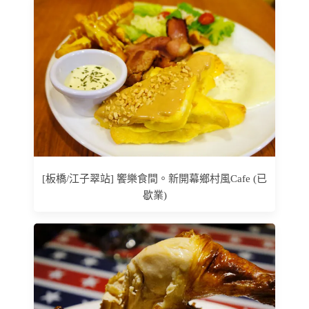
[板橋/江子翠站] 饗樂食間。新開幕鄉村風Cafe (已
歇業)