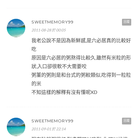
SWEETMEMORY99
回覆
2011-08-28 於 00:05
我老公說不是因為新鮮感,是六必居真的比較好
吃
原因是六必居的粥熬得比較久,雖然有米粒的形
狀,入口卻很軟不大需要咬
粥董的粥則是和台式的粥較類似,吃得到一粒粒
的米
不知這樣的解釋有沒有懂呢XD
SWEETMEMORY99
回覆
2011-09-01 於 22:14