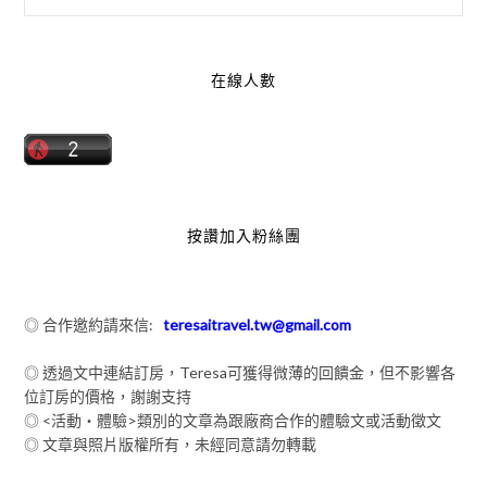
在線人數
按讚加入粉絲團
◎ 合作邀約請來信:
teresaitravel.tw@gmail.com
◎ 透過文中連結訂房，Teresa可獲得微薄的回饋金，但不影響各
位訂房的價格，謝謝支持
◎ <活動‧體驗>類別的文章為跟廠商合作的體驗文或活動徵文
◎ 文章與照片版權所有，未經同意請勿轉載