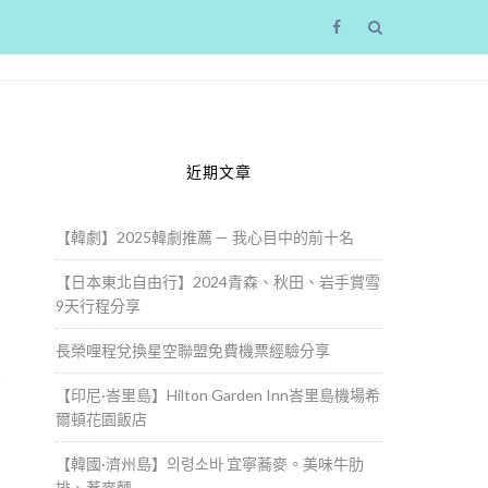
近期文章
【韓劇】2025韓劇推薦 — 我心目中的前十名
【日本東北自由行】2024青森、秋田、岩手賞雪
9天行程分享
長榮哩程兌換星空聯盟免費機票經驗分享
想
【印尼·峇里島】Hilton Garden Inn峇里島機場希
爾頓花園飯店
【韓國·濟州島】의령소바 宜寧蕎麥。美味牛肋
排、蕎麥麵