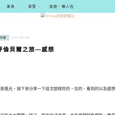
美食
滑雪
旅遊．懶人包
2014-08-06
中國
呼倫貝爾之旅—感想
草原風光，接下來分享一下這次旅程吃的、住的、看到的以及感