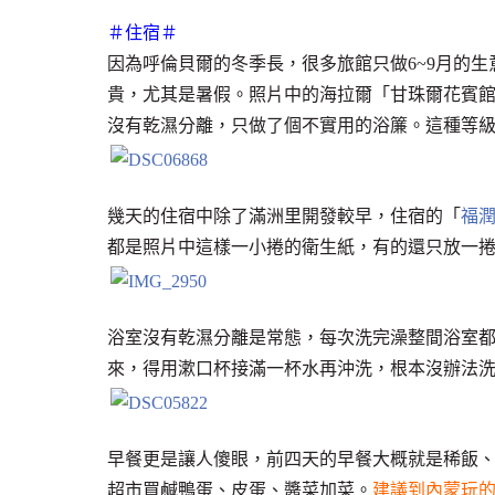
＃住宿＃
因為呼倫貝爾的冬季長，很多旅館只做6~9月的
貴，尤其是暑假。照片中的海拉爾「甘珠爾花賓
沒有乾濕分離，只做了個不實用的浴簾。這種等
幾天的住宿中除了滿洲里開發較早，住宿的「
福
都是照片中這樣一小捲的衛生紙，有的還只放一
浴室沒有乾濕分離是常態，每次洗完澡整間浴室
來，得用漱口杯接滿一杯水再沖洗，根本沒辦法
早餐更是讓人傻眼，前四天的早餐大概就是稀飯
超市買鹹鴨蛋、皮蛋、醬菜加菜。
建議到內蒙玩的