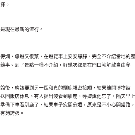
選擇。
不是現在最新的流行。
排得爛，導遊又很菜，在遊覽車上安安靜靜，完全不介紹當地的
的雜事。到了景點一樣不介紹，好幾次都是在門口就解散自由參
物館後，應該要到另一區和真的馴鹿親密接觸，結果離開博物館
就送回飯店休息。有人提出沒看到馴鹿，導遊說他忘了，隔天早
都準備下車看馴鹿了，結果車子愈開愈遠，原來是不小心開錯路
是有夠誇張。