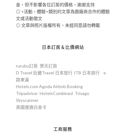
金，但不影響各位訂房的價格，謝謝支持
◎ <活動‧體驗>類別的文章為跟廠商合作的體驗
文或活動徵文
◎ 文章與照片版權所有，未經同意請勿轉載
室
日本訂房＆比價網站
的
rurubu訂房
樂天訂房
D Travel
近畿Travel
日本旅行
JTB
日本旅行
e
路東瀛
Hotels.com
Agoda
Airbnb
Booking
Tripadvisor
HotelsCombined
Trivago
下
Skyscanner
美國運通白金卡
工商服務
到