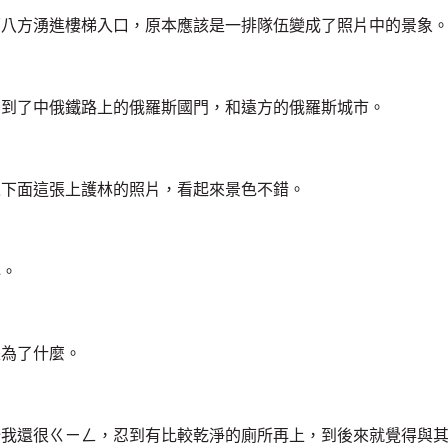
面八方湧進樓梯入口，原本應該是一排隊伍變成了照片中的景象
看到了中俄鐵路上的俄羅斯國門，和遠方的俄羅斯城市。
像下面這張上護林的照片，看起來景色不錯。
心。
是為了什麼。
始我還很ㄍㄧㄥ，忍到有比較乾淨的廁所再上，到後來就覺得與