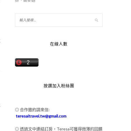
是
鐵
在線人數
可
按讚加入粉絲團
就
◎ 合作邀約請來信:
teresaitravel.tw@gmail.com
◎ 透過文中連結訂房，Teresa可獲得微薄的回饋