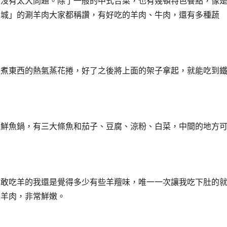
上沒有太大問題。除了一般的中式合菜，也有幾頓特色餐點，像
鍋城」的涮羊肉大家都稱讚，有好吃的羊肉、牛肉，還有多種蔬
裡煮東西的熱氣蒸花捲，好了之後將上面的架子拿起，就能吃到
是鮮魚鍋，有三大條魚和茄子、豆腐、涼粉、白菜，中間的地方
不敢吃羊的我還是覺得多少有些羊羶味，唯一一次讓我吃下肚的
是羊肉，非常鮮嫩。