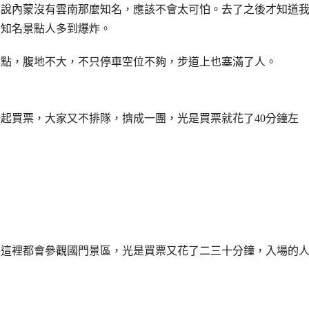
想說內蒙沒有雲南那麼知名，應該不會太可怕。去了之後才知道
個知名景點人多到爆炸。
景點，腹地不大，不只停車空位不夠，步道上也塞滿了人。
起買票，大家又不排隊，擠成一團，光是買票就花了40分鐘左
到這裡都會參觀國門景區，光是買票又花了二三十分鐘，入場的
。