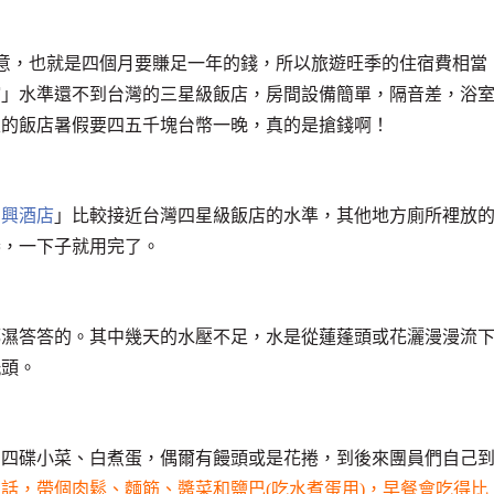
生意，也就是四個月要賺足一年的錢，所以旅遊旺季的住宿費相當
館」水準還不到台灣的三星級飯店，房間設備簡單，隔音差，浴
級的飯店暑假要四五千塊台幣一晚，真的是搶錢啊！
潤興酒店
」比較接近台灣四星級飯店的水準，其他地方廁所裡放
捲，一下子就用完了。
都濕答答的。其中幾天的水壓不足，水是從蓮蓬頭或花灑漫漫流
洗頭。
、四碟小菜、白煮蛋，偶爾有饅頭或是花捲，到後來團員們自己
話，帶個肉鬆、麵筋、醬菜和鹽巴(吃水煮蛋用)，早餐會吃得比