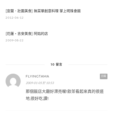
[宜蘭．壯圍美食] 無菜單創意料理 掌上明珠會館
2012-06-12
[花蓮‧吉安美食] 阿姑的店
2009-08-22
10 留言
FLYINGTAMA
回覆
2009-01-05 於 10:53
那個飯店大廳好漂亮喔!飲茶看起來真的很道
地,很好吃,讚!