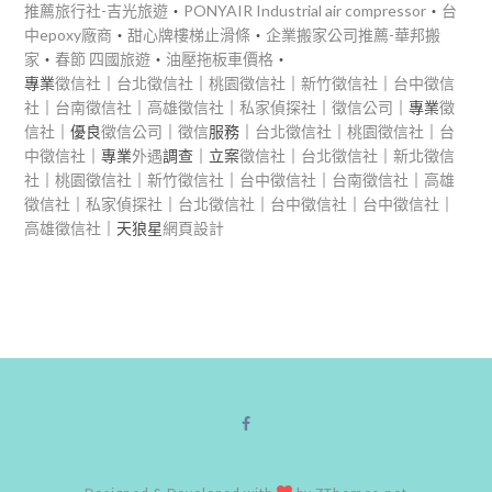
推薦旅行社-吉光旅遊
‧
PONYAIR Industrial air compressor
‧
台
中epoxy廠商
‧
甜心牌樓梯止滑條
‧
企業搬家公司推薦-華邦搬
家
‧
春節 四國旅遊
‧
油壓拖板車價格
‧
專業
徵信社
｜
台北徵信社
｜
桃園徵信社
｜
新竹徵信社
｜
台中徵信
社
｜
台南徵信社
｜
高雄徵信社
｜
私家偵探社
｜
徵信公司
｜專業
徵
信社
｜優良
徵信公司
｜
徵信
服務｜
台北徵信社
｜
桃園徵信社
｜
台
中徵信社
｜專業
外遇
調查｜立案
徵信社
｜
台北徵信社
｜
新北徵信
社
｜
桃園徵信社
｜
新竹徵信社
｜
台中徵信社
｜
台南徵信社
｜
高雄
徵信社
｜
私家偵探社
｜
台北徵信社
｜
台中徵信社
｜
台中徵信社
｜
高雄徵信社
｜天狼星
網頁設計