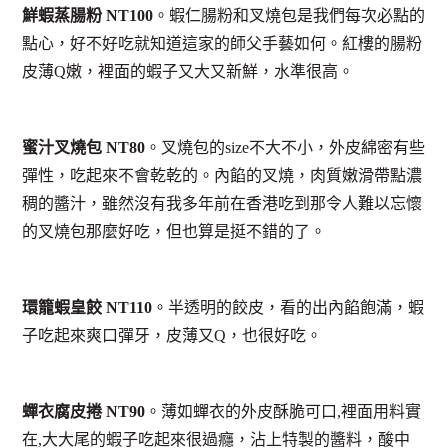
鮮蝦蒸腸粉 NT100
。蝦仁腸粉和叉燒包是我們每次必點的
點心，好不好吃就知道這家的師父手藝如何。紅樓的腸粉
皮薄Q嫩，裡面的蝦子又大又新鮮，水準很高。
蜜汁叉燒包 NT80
。叉燒包的size不大不小，外皮綿密有些
彈性，吃起來不會乾乾的。內餡的叉燒，肉質嫩滑帶點濃
稠的醬汁，雖然沒有我多年前在香港吃到那令人難以忘懷
的叉燒包那麼好吃，但也算是挺不錯的了。
環籠蝦皇餃 NT110
。半透明的餃皮，看的出內餡飽滿，蝦
子吃起來爽口彈牙，皮薄又Q，也很好吃。
蟬衣腐皮捲 NT90
。薄如蟬衣的外皮酥脆可口,裡面用料實
在,大大尾的蝦子吃起來很過癮，沾上特製的醬料，酸中