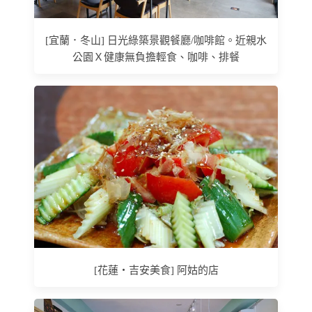
[宜蘭．冬山] 日光綠築景觀餐廳/咖啡館。近親水
公園Ｘ健康無負擔輕食、咖啡、排餐
[花蓮‧吉安美食] 阿姑的店