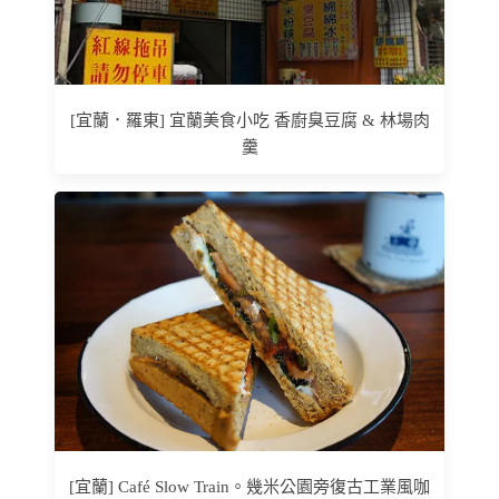
[宜蘭．羅東] 宜蘭美食小吃 香廚臭豆腐 & 林場肉
羹
[宜蘭] Café Slow Train。幾米公園旁復古工業風咖