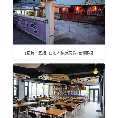
[宜蘭．五結] 在地人私房美食 福州客棧