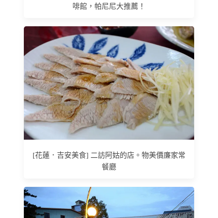
啡館，帕尼尼大推薦！
[花蓮．吉安美食] 二訪阿姑的店。物美價廉家常
餐廳