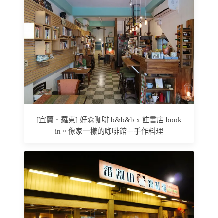
[宜蘭．羅東] 好森咖啡 b&b&b x 註書店 book
in。像家一樣的咖啡館＋手作料理