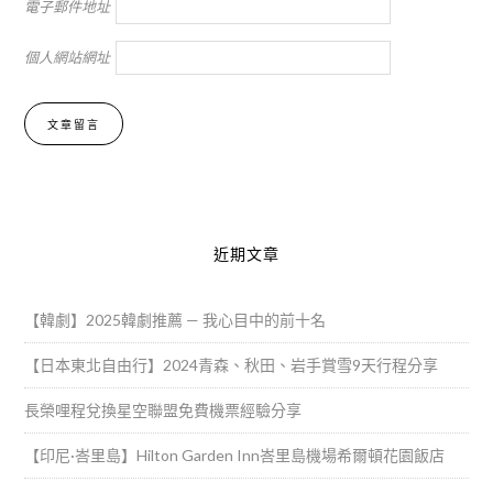
電子郵件地址
個人網站網址
Alternative:
近期文章
【韓劇】2025韓劇推薦 — 我心目中的前十名
【日本東北自由行】2024青森、秋田、岩手賞雪9天行程分享
長榮哩程兌換星空聯盟免費機票經驗分享
【印尼·峇里島】Hilton Garden Inn峇里島機場希爾頓花園飯店