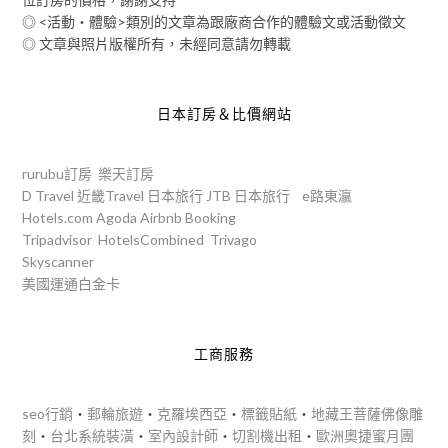
◎ <活動‧體驗>類別的文章為跟廠商合作的體驗文或活動徵文
◎ 文章與照片版權所有，未經同意請勿轉載
日本訂房＆比價網站
rurubu訂房
樂天訂房
D Travel
近畿Travel
日本旅行
JTB
日本旅行
e路東瀛
Hotels.com
Agoda
Airbnb
Booking
Tripadvisor
HotelsCombined
Trivago
Skyscanner
美國運通白金卡
工商服務
seo行銷
‧
郵輪旅遊
‧
克羅埃西亞
‧
標籤貼紙
‧
地藏王菩薩佛像雕
刻
‧
台北系統裝潢
‧
室內設計師
‧
切割機出租
‧
歐洲奧捷蜜月團