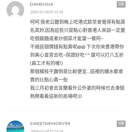
DAMEHSIA
回覆
2009-01-08 於 15:18
呵呵 我老公聽到晚上吃港式飲茶會覺得有點莫
名其妙,因為這些只是點心對香港人來說一定要
吃個飯麵或者炒個菜才能當一餐阿~
不過這個價錢有點貴呢@@ 下次你來香港帶你
到美心皇宮去吃~保證好吃^^ 還可以打八五折
(員工才有的喔!)
那個楊枝干露倒是比較便宜…這裡的糖水都會
賣的比點心貴一些
我三月初會去宜蘭看外公外婆的時候也去湊個
熱鬧看看這新的商場吧:D
SWEETMEMORY99
回覆
2009-01-08 於 23:18