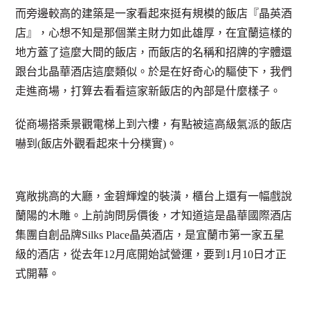
而旁邊較高的建築是一家看起來挺有規模的飯店『晶英酒
店』，心想不知是那個業主財力如此雄厚，在宜蘭這樣的
地方蓋了這麼大間的飯店，而飯店的名稱和招牌的字體還
跟台北晶華酒店這麼類似。於是在好奇心的驅使下，我們
走進商場，打算去看看這家新飯店的內部是什麼樣子。
從商場搭乘景觀電梯上到六樓，有點被這高級氣派的飯店
嚇到(飯店外觀看起來十分樸實)。
寬敞挑高的大廳，金碧輝煌的裝潢，櫃台上還有一幅戲說
蘭陽的木雕。上前詢問房價後，才知道這是晶華國際酒店
集團自創品牌Silks Place晶英酒店，是宜蘭市第一家五星
級的酒店，從去年12月底開始試營運，要到1月10日才正
式開幕。