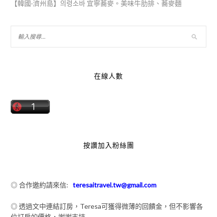
【韓國·濟州島】의령소바 宜寧蕎麥。美味牛肋排、蕎麥麵
在線人數
按讚加入粉絲團
◎ 合作邀約請來信:
teresaitravel.tw@gmail.com
◎ 透過文中連結訂房，Teresa可獲得微薄的回饋金，但不影響各
位訂房的價格，謝謝支持