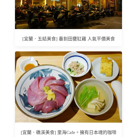
[宜蘭．五結美食] 番割田甕缸雞 人氣平價美食
[宜蘭．礁溪美食] 里海Cafe。擁有日本魂的咖啡