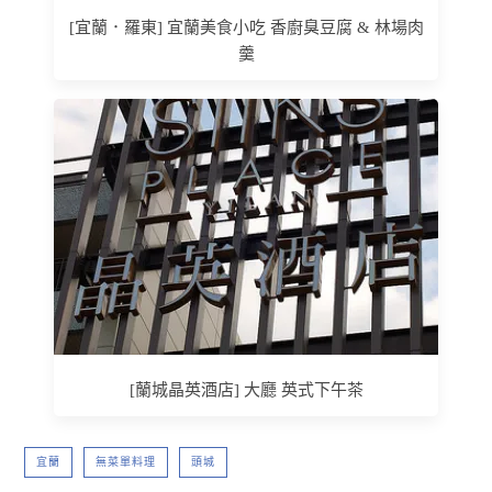
[宜蘭．羅東] 宜蘭美食小吃 香廚臭豆腐 & 林場肉
羹
[蘭城晶英酒店] 大廳 英式下午茶
宜蘭
無菜單料理
頭城