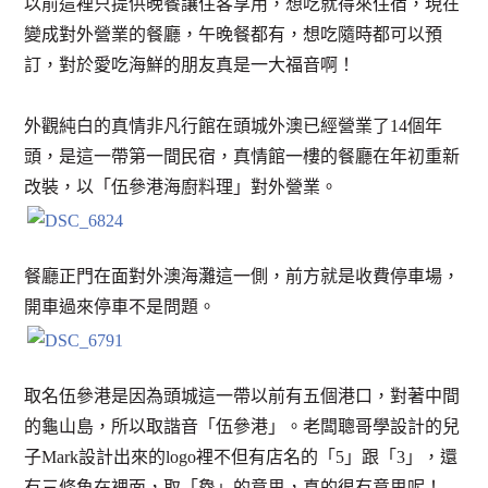
以前這裡只提供晚餐讓住客享用，想吃就得來住宿，現在
變成對外營業的餐廳，午晚餐都有，想吃隨時都可以預
訂，對於愛吃海鮮的朋友真是一大福音啊！
外觀純白的真情非凡行館在頭城外澳已經營業了14個年
頭，是這一帶第一間民宿，真情館一樓的餐廳在年初重新
改裝，以「伍參港海廚料理」對外營業。
餐廳正門在面對外澳海灘這一側，前方就是收費停車場，
開車過來停車不是問題。
取名伍參港是因為頭城這一帶以前有五個港口，對著中間
的龜山島，所以取諧音「伍參港」。老闆聰哥學設計的兒
子Mark設計出來的logo裡不但有店名的「5」跟「3」，還
有三條魚在裡面，取「鱻」的意思，真的很有意思呢！