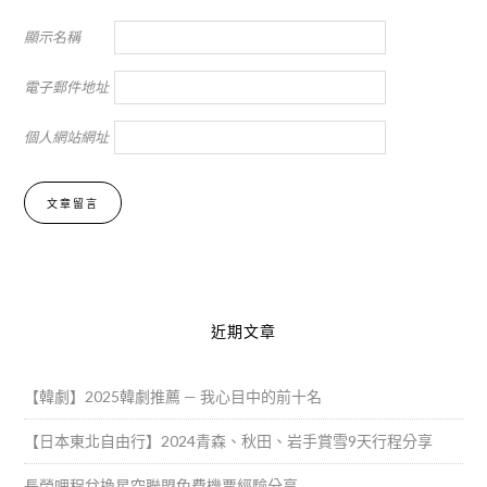
顯示名稱
電子郵件地址
個人網站網址
Alternative:
近期文章
【韓劇】2025韓劇推薦 — 我心目中的前十名
【日本東北自由行】2024青森、秋田、岩手賞雪9天行程分享
長榮哩程兌換星空聯盟免費機票經驗分享