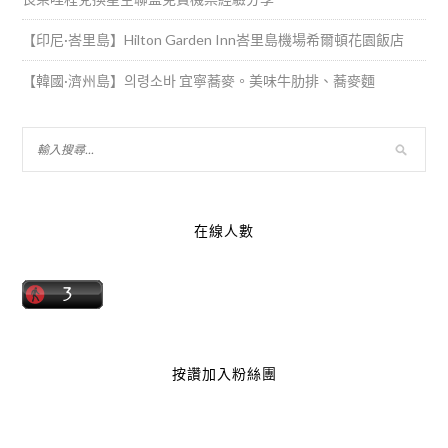
【印尼·峇里島】Hilton Garden Inn峇里島機場希爾頓花園飯店
【韓國·濟州島】의령소바 宜寧蕎麥。美味牛肋排、蕎麥麵
在線人數
按讚加入粉絲團