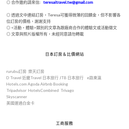
◎ 合作邀約請來信:
teresaitravel.tw@gmail.com
◎ 透過文中連結訂房，Teresa可獲得微薄的回饋金，但不影響各
位訂房的價格，謝謝支持
◎ <活動‧體驗>類別的文章為跟廠商合作的體驗文或活動徵文
◎ 文章與照片版權所有，未經同意請勿轉載
日本訂房＆比價網站
rurubu訂房
樂天訂房
D Travel
近畿Travel
日本旅行
JTB
日本旅行
e路東瀛
Hotels.com
Agoda
Airbnb
Booking
Tripadvisor
HotelsCombined
Trivago
Skyscanner
美國運通白金卡
工商服務