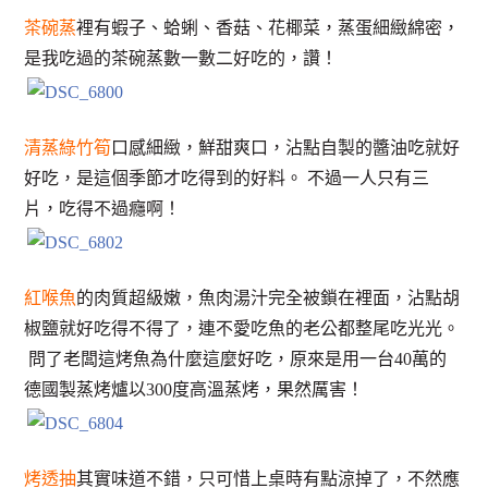
茶碗蒸
裡有蝦子、蛤蜊、香菇、花椰菜，蒸蛋細緻綿密，
是我吃過的茶碗蒸數一數二好吃的，讚！
清蒸綠竹筍
口感細緻，鮮甜爽口，沾點自製的醬油吃就好
好吃，是這個季節才吃得到的好料。
不過一人只有三
片，吃得不過癮啊！
紅喉魚
的肉質超級嫩，魚肉湯汁完全被鎖在裡面，沾點胡
椒鹽就好吃得不得了，連不愛吃魚的老公都整尾吃光光。
問了老闆這烤魚為什麼這麼好吃，原來是用一台40萬的
德國製蒸烤爐以300度高溫蒸烤，果然厲害！
烤透抽
其實味道不錯，只可惜上桌時有點涼掉了，不然應