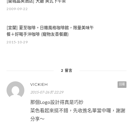
[蘭城晶英酒店] 大廳 英式下午茶
2009-09-22
[宜蘭] 夏至咖啡。日雜風格咖啡館，限量美味午
餐＋好喝手沖咖啡 (寵物友善餐廳)
2015-10-29
2 留言
VICKIEH
回覆
2015-07-26 於 22:29
那個Logo設計得真是巧妙
菜色看起來挺不錯，先收進名單當中囉，謝謝
分享～