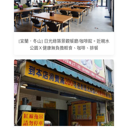
[宜蘭．冬山] 日光綠築景觀餐廳/咖啡館。近親水
公園Ｘ健康無負擔輕食、咖啡、排餐