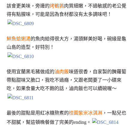
該會更美味，旁邊的
烤鵪鶉
肉質細嫩，不過敏感的老公覺
得有點腥味，可能是因為食材都沒有太多調味吧！
鮮魚蛤蜊湯
的魚肉給得很大方，湯頭鮮美好喝，碗緣是龜
山島的造型，好特別！
使用宜蘭黑毛豬做成的
滷肉飯
味道很香，自家製的醃蘿蔔
帶點甜味又脆口，我吃不過癮，又跟老闆要了一小碟來
吃，如果食量大吃不飽的話，滷肉飯也可以續碗喔～
最後的甜點是用紅冰糖熬煮的
桂圓紫米冰淇淋
，一點兒也
不甜膩，幫這頓晚餐做了完美的ending。