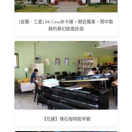
[宜蘭．三星] Mi Casa米卡薩。鄰近羅東，鬧中取
靜的夢幻歐風民宿
【花蓮】璞石咖啡館早餐