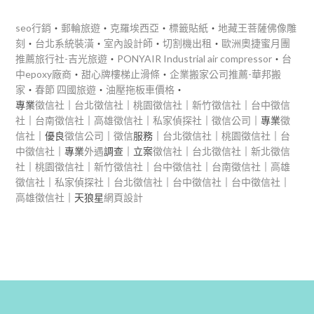
seo行銷
‧
郵輪旅遊
‧
克羅埃西亞
‧
標籤貼紙
‧
地藏王菩薩佛像雕
刻
‧
台北系統裝潢
‧
室內設計師
‧
切割機出租
‧
歐洲奧捷蜜月團
推薦旅行社-吉光旅遊
‧
PONYAIR Industrial air compressor
‧
台
中epoxy廠商
‧
甜心牌樓梯止滑條
‧
企業搬家公司推薦-華邦搬
家
‧
春節 四國旅遊
‧
油壓拖板車價格
‧
專業
徵信社
｜
台北徵信社
｜
桃園徵信社
｜
新竹徵信社
｜
台中徵信
社
｜
台南徵信社
｜
高雄徵信社
｜
私家偵探社
｜
徵信公司
｜專業
徵
信社
｜優良
徵信公司
｜
徵信
服務｜
台北徵信社
｜
桃園徵信社
｜
台
中徵信社
｜專業
外遇
調查｜立案
徵信社
｜
台北徵信社
｜
新北徵信
社
｜
桃園徵信社
｜
新竹徵信社
｜
台中徵信社
｜
台南徵信社
｜
高雄
徵信社
｜
私家偵探社
｜
台北徵信社
｜
台中徵信社
｜
台中徵信社
｜
高雄徵信社
｜天狼星
網頁設計